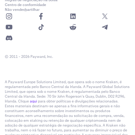
Centro de conformidade
Não vender/partilhar
© 2011 - 2026 Payward, Inc.
A Payward Europe Solutions Limited, que opera sob o nome Kraken, é
regulamentada pelo Banco Central da Irlanda. A Payward Global Solutions
Limited, que opera sob o nome Kraken, é regulamentada pelo Banco
Central da Irlanda. Sede: 70 Sir John Rogerson’s Quay, Dublin, D02 R296,
Irlanda. Clique
aqui
para obter políticas e divulgações relacionadas.
Estes materiais destinam-se apenas a fins informativos gerais e não
constituem aconselhamento sobre investimentos ou produtos
financeiros, nem uma recomendação ou solicitação de compra, venda,
colocação em staking ou retenção de qualquer criptomoeda nem de
adoção de qualquer estratégia de negociação específica. A Kraken não
trabalha, nem o irá fazer no futuro, para aumentar ou diminuir o preço de
qualquer criptoativo disponível em particular. A natureza imprevisível dos