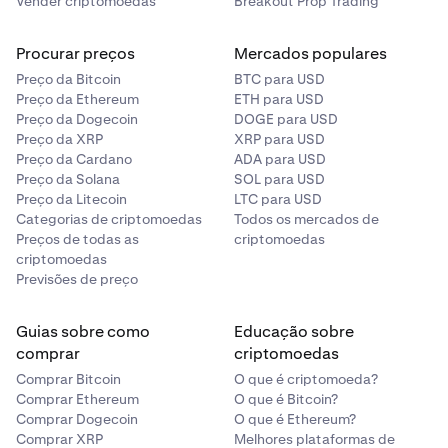
capital de risco, ou seja, dinheiro que pode ser perdido
Vender criptomoedas
Breakout Prop Trading
sem afetar a estabilidade financeira ou o estilo de vida.
O desempenho passado não é indicativo de resultados
Procurar preços
Mercados populares
futuros. A negociação de moedas virtuais e futuros de
Preço da Bitcoin
BTC para USD
Bitcoin envolve riscos adicionais. Antes de negociar,
Preço da Ethereum
ETH para USD
analise os avisos da CFTC e da NFA para compreender
Preço da Dogecoin
DOGE para USD
tais riscos.
Preço da XRP
XRP para USD
Preço da Cardano
ADA para USD
© 2025 NinjaTrader. Todos os direitos reservados.
Preço da Solana
SOL para USD
NinjaTrader e o logótipo NinjaTrader. Reg. E.U.A. Pat. &
Preço da Litecoin
LTC para USD
Tm. Off. Clique
aqui
para saber mais sobre negociação
Categorias de criptomoedas
Todos os mercados de
de futuros nos EUA.
Preços de todas as
criptomoedas
criptomoedas
Previsões de preço
Guias sobre como
Educação sobre
comprar
criptomoedas
Comprar Bitcoin
O que é criptomoeda?
Comprar Ethereum
O que é Bitcoin?
Comprar Dogecoin
O que é Ethereum?
Comprar XRP
Melhores plataformas de