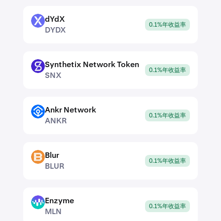
dYdX
DYDX
0.1%年收益率
DYDX
Synthetix Network Token
SNX
0.1%年收益率
SNX
Ankr Network
ANKR
0.1%年收益率
ANKR
Blur
BLUR
0.1%年收益率
BLUR
Enzyme
MLN
0.1%年收益率
MLN