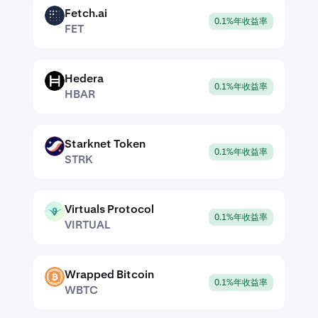
Fetch.ai
FET
0.1%年收益率
FET
Hedera
HBAR
0.1%年收益率
HBAR
Starknet Token
STRK
0.1%年收益率
STRK
Virtuals Protocol
VIRTUAL
0.1%年收益率
VIRTUAL
Wrapped Bitcoin
WBTC
0.1%年收益率
WBTC