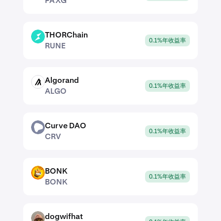
PAXG
THORChain
RUNE
0.1%年收益率
RUNE
Algorand
ALGO
0.1%年收益率
ALGO
Curve DAO
CRV
0.1%年收益率
CRV
BONK
BONK
0.1%年收益率
BONK
dogwifhat
WIF