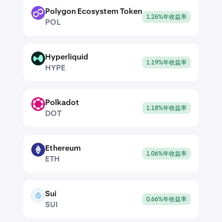
Polygon Ecosystem Token
POL
1.26%年收益率
POL
Hyperliquid
HYPE
1.19%年收益率
HYPE
Polkadot
DOT
1.18%年收益率
DOT
Ethereum
ETH
1.06%年收益率
ETH
Sui
SUI
0.66%年收益率
SUI