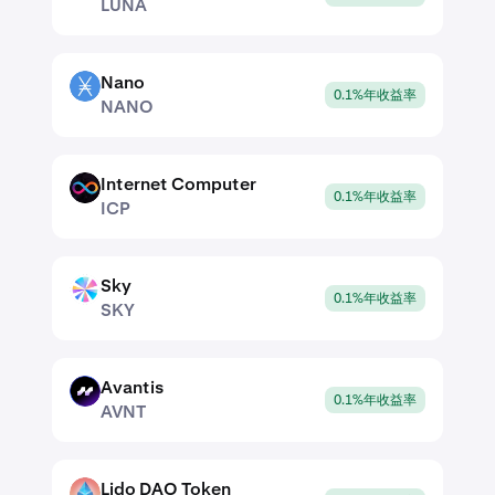
LUNA
Nano
NANO
0.1%年收益率
NANO
Internet Computer
ICP
0.1%年收益率
ICP
Sky
SKY
0.1%年收益率
SKY
Avantis
AVNT
0.1%年收益率
AVNT
Lido DAO Token
LDO