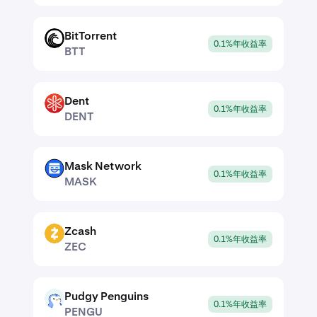
BitTorrent
BTT
0.1%年收益率
BTT
Dent
DENT
0.1%年收益率
DENT
Mask Network
MASK
0.1%年收益率
MASK
Zcash
ZEC
0.1%年收益率
ZEC
Pudgy Penguins
PENGU
0.1%年收益率
PENGU