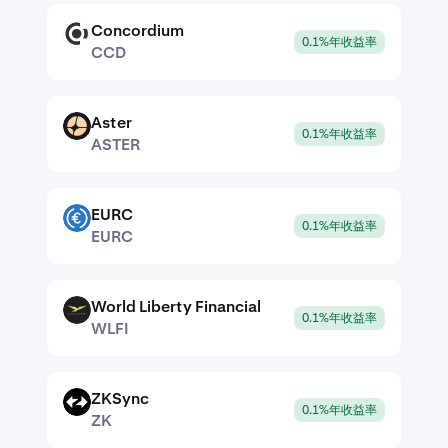
Concordium
CCD
0.1%年收益率
CCD
Aster
ASTER
0.1%年收益率
ASTER
EURC
EURC
0.1%年收益率
EURC
World Liberty Financial
WLFI
0.1%年收益率
WLFI
ZKSync
ZK
0.1%年收益率
ZK