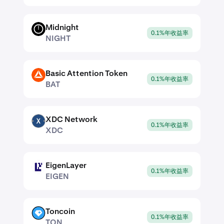
Midnight
NIGHT
0.1%年收益率
NIGHT
Basic Attention Token
BAT
0.1%年收益率
BAT
XDC Network
XDC
0.1%年收益率
XDC
EigenLayer
EIGEN
0.1%年收益率
EIGEN
Toncoin
TON
0.1%年收益率
TON