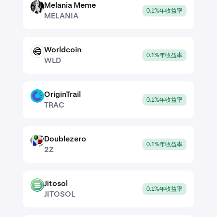
Melania Meme
MELANIA
0.1%年收益率
MELANIA
Worldcoin
WLD
0.1%年收益率
WLD
OriginTrail
TRAC
0.1%年收益率
TRAC
Doublezero
2Z
0.1%年收益率
2Z
Jitosol
JITOSOL
0.1%年收益率
JITOSOL