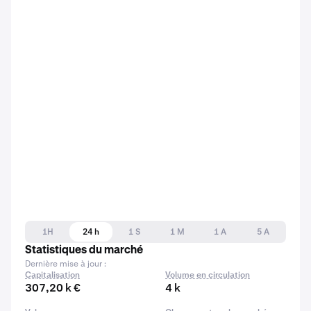
1H
24 h
1 S
1 M
1 A
5 A
Statistiques du marché
Dernière mise à jour :
Capitalisation
Volume en circulation
307,20 k €
4 k