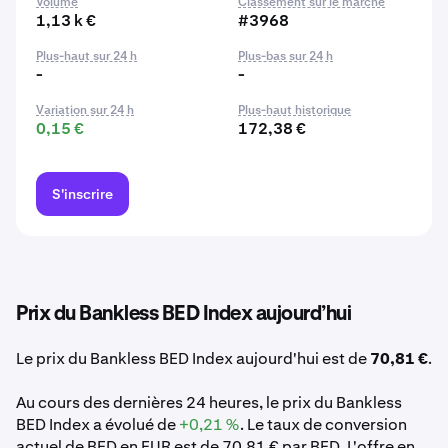
Volume
Classement sur le marché
1,13 k €
#3968
Plus-haut sur 24 h
Plus-bas sur 24 h
-
-
Variation sur 24 h
Plus-haut historique
0,15 €
172,38 €
S'inscrire
Prix du Bankless BED Index aujourd’hui
Le prix du Bankless BED Index aujourd'hui est de
70,81 €
.
Au cours des dernières 24 heures, le prix du Bankless
BED Index a évolué de
+0,21 %
. Le taux de conversion
actuel de BED en EUR est de 70,81 € par BED. L'offre en