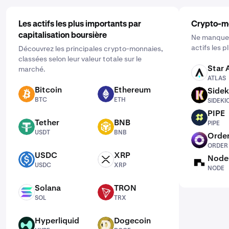
Les actifs les plus importants par
Crypto-m
capitalisation boursière
Ne manquez
actifs les 
Découvrez les principales crypto-monnaies,
classées selon leur valeur totale sur le
Star 
marché.
ATLAS
ATLAS
Bitcoin
Ethereum
Sidek
BTC
ETH
SIDEKICK
BTC
ETH
SIDEKI
PIPE
PIPE
Tether
BNB
PIPE
USDT
BNB
USDT
BNB
Order
ORDER
ORDER
USDC
XRP
Node
USDC
XRP
NODE
USDC
XRP
NODE
Solana
TRON
SOL
TRX
SOL
TRX
Hyperliquid
Dogecoin
HYPE
DOGE