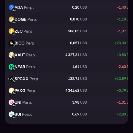
ADA
Perp.
0,20
USD
-1,40 %
ADA
USD
DOGE
Perp.
0,070
USD
+1,18 %
DOGE
USD
ZEC
Perp.
506,05
USD
-1,07 %
ZEC
USD
BICO
Perp.
0,057
USD
+20,00 %
BICO
USD
XAUT
Perp.
4 327,31
USD
+0,80 %
XAUT
USD
NEAR
Perp.
1,61
USD
-2,60 %
NEAR
USD
SPCXX
Perp.
132,71
USD
+13,59 %
SPCXX
USD
PAXG
Perp.
4 341,62
USD
+0,79 %
PAXG
USD
UNI
Perp.
3,98
USD
-1,31 %
UNI
USD
SUI
Perp.
0,69
USD
+2,80 %
SUI
USD