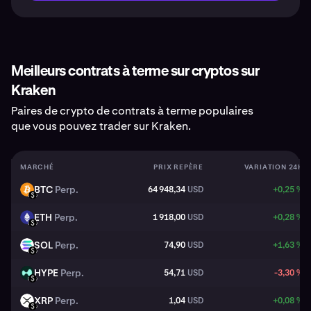
Meilleurs contrats à terme sur cryptos sur
Kraken
Paires de crypto de contrats à terme populaires
que vous pouvez trader sur Kraken.
MARCHÉ
PRIX REPÈRE
VARIATION 24H
BTC
Perp.
64 948,34
USD
+0,25 %
BTC
USD
ETH
Perp.
1 918,00
USD
+0,28 %
ETH
USD
SOL
Perp.
74,90
USD
+1,63 %
SOL
USD
HYPE
Perp.
54,71
USD
-3,30 %
HYPE
USD
XRP
Perp.
1,04
USD
+0,08 %
XRP
USD