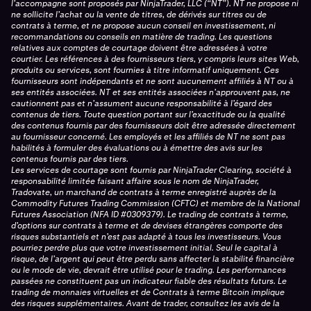
l’accompagne sont proposés par NinjaTrader, LLC (“NT”). NT ne propose ni
ne sollicite l’achat ou la vente de titres, de dérivés sur titres ou de
contrats à terme, et ne propose aucun conseil en investissement, ni
recommandations ou conseils en matière de trading. Les questions
relatives aux comptes de courtage doivent être adressées à votre
courtier. Les références à des fournisseurs tiers, y compris leurs sites Web,
produits ou services, sont fournies à titre informatif uniquement. Ces
fournisseurs sont indépendants et ne sont aucunement affiliés à NT ou à
ses entités associées. NT et ses entités associées n’approuvent pas, ne
cautionnent pas et n’assument aucune responsabilité à l’égard des
contenus de tiers. Toute question portant sur l’exactitude ou la qualité
des contenus fournis par des fournisseurs doit être adressée directement
au fournisseur concerné. Les employés et les affiliés de NT ne sont pas
habilités à formuler des évaluations ou à émettre des avis sur les
contenus fournis par des tiers.
Les services de courtage sont fournis par NinjaTrader Clearing, société à
responsabilité limitée faisant affaire sous le nom de NinjaTrader,
Tradovate, un marchand de contrats à terme enregistré auprès de la
Commodity Futures Trading Commission (CFTC) et membre de la National
Futures Association (NFA ID #0309379). Le trading de contrats à terme,
d’options sur contrats à terme et de devises étrangères comporte des
risques substantiels et n’est pas adapté à tous les investisseurs. Vous
pourriez perdre plus que votre investissement initial. Seul le capital à
risque, de l’argent qui peut être perdu sans affecter la stabilité financière
ou le mode de vie, devrait être utilisé pour le trading. Les performances
passées ne constituent pas un indicateur fiable des résultats futurs. Le
trading de monnaies virtuelles et de Contrats à terme Bitcoin implique
des risques supplémentaires. Avant de trader, consultez les avis de la