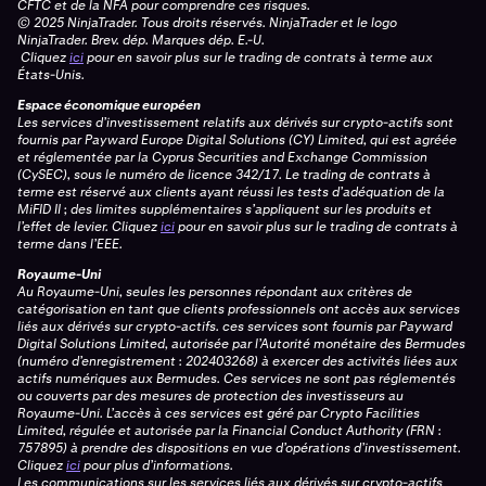
CFTC et de la NFA pour comprendre ces risques.
© 2025 NinjaTrader. Tous droits réservés. NinjaTrader et le logo
NinjaTrader. Brev. dép. Marques dép. E.-U.
Cliquez
ici
pour en savoir plus sur le trading de contrats à terme aux
États-Unis.
Espace économique européen
Les services d’investissement relatifs aux dérivés sur crypto-actifs sont
fournis par Payward Europe Digital Solutions (CY) Limited, qui est agréée
et réglementée par la Cyprus Securities and Exchange Commission
(CySEC), sous le numéro de licence 342/17. Le trading de contrats à
terme est réservé aux clients ayant réussi les tests d’adéquation de la
MiFID II ; des limites supplémentaires s’appliquent sur les produits et
l’effet de levier.
Cliquez
ici
pour en savoir plus sur le trading de contrats à
terme dans l’EEE.
Royaume-Uni
Au Royaume-Uni, seules les personnes répondant aux critères de
catégorisation en tant que clients professionnels ont accès aux services
liés aux dérivés sur crypto-actifs. ces services sont fournis par Payward
Digital Solutions Limited, autorisée par l’Autorité monétaire des Bermudes
(numéro d’enregistrement : 202403268) à exercer des activités liées aux
actifs numériques aux Bermudes. Ces services ne sont pas réglementés
ou couverts par des mesures de protection des investisseurs au
Royaume-Uni. L’accès à ces services est géré par Crypto Facilities
Limited, régulée et autorisée par la Financial Conduct Authority (FRN :
757895) à prendre des dispositions en vue d’opérations d’investissement.
Cliquez
ici
pour plus d’informations.
Les communications sur les services liés aux dérivés sur crypto-actifs