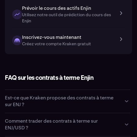
Prévoir le cours des actifs Enjin
Utilisez notre outil de prédiction du cours des
Enjin
Inscrivez-vous maintenant
Créez votre compte Kraken gratuit
FAQ sur les contrats à terme Enjin
Est-ce que Kraken propose des contrats à terme
sur ENJ ?
Oui. Kraken propose le trading de contrats à terme
Enjin
Comment trader des contrats à terme sur
(
ENJ
) via sa plateforme Kraken Pro.
ENJ/USD ?
Les clients aux États-Unis peuvent négocier des contrats
à terme à échéance fixe via Kraken Derivatives US, la