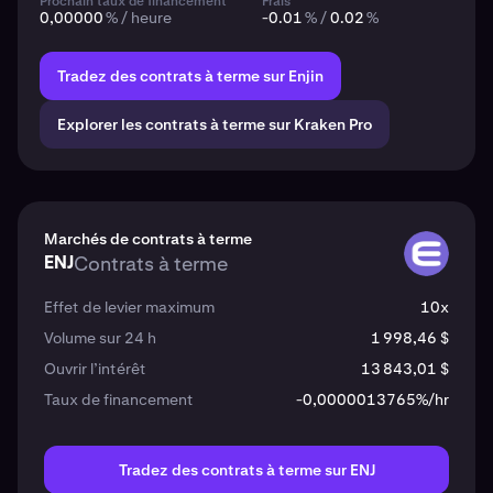
Prochain taux de financement
Frais
0,00000
% / heure
-0.01
% /
0.02
%
Tradez des contrats à terme sur Enjin
Explorer les contrats à terme sur Kraken Pro
Marchés de contrats à terme
ENJ
Contrats à terme
ENJ
Effet de levier maximum
10x
Volume sur 24 h
1 998,46 $
Ouvrir l’intérêt
13 843,01 $
Taux de financement
-0,0000013765%/hr
Tradez des contrats à terme sur ENJ