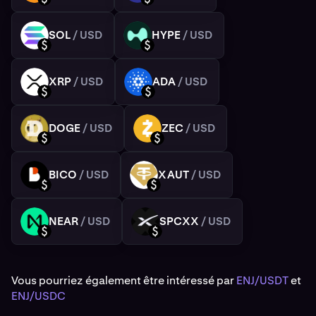
SOL
/ USD
HYPE
/ USD
SOL
HYPE
USD
USD
XRP
/ USD
ADA
/ USD
XRP
ADA
USD
USD
DOGE
/ USD
ZEC
/ USD
DOGE
ZEC
USD
USD
BICO
/ USD
XAUT
/ USD
BICO
XAUT
USD
USD
NEAR
/ USD
SPCXX
/ USD
NEAR
SPCXX
USD
USD
Vous pourriez également être intéressé par
ENJ/USDT
et
ENJ/USDC