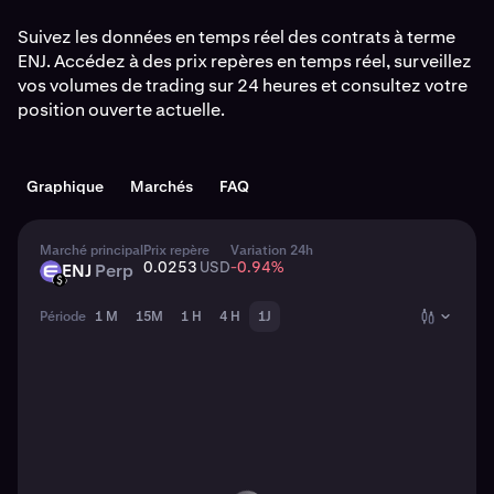
Suivez les données en temps réel des contrats à terme
ENJ. Accédez à des prix repères en temps réel, surveillez
vos volumes de trading sur 24 heures et consultez votre
position ouverte actuelle.
Graphique
Marchés
FAQ
Marché principal
Prix repère
Variation 24h
0.0253
USD
-0.94
%
ENJ
Perp
ENJ
USD
Période
1 M
15M
1 H
4 H
1J