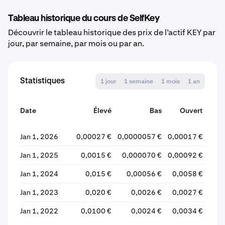
Tableau historique du cours de SelfKey
Découvrir le tableau historique des prix de l’actif KEY par
jour, par semaine, par mois ou par an.
Statistiques
1 jour
1 semaine
1 mois
1 an
Date
Élevé
Bas
Ouvert
Jan 1, 2026
0,00027 €
0,0000057 €
0,00017 €
0,00
Jan 1, 2025
0,0015 €
0,000070 €
0,00092 €
0
Jan 1, 2024
0,015 €
0,00056 €
0,0058 €
0
Jan 1, 2023
0,020 €
0,0026 €
0,0027 €
Jan 1, 2022
0,0100 €
0,0024 €
0,0034 €