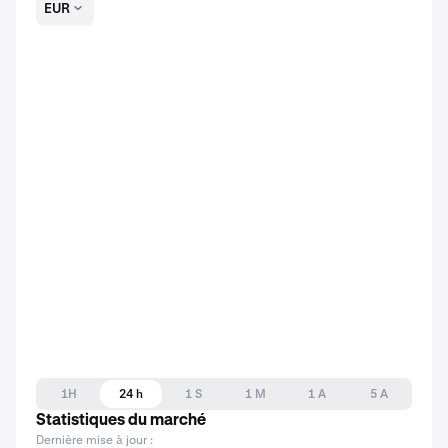
EUR
1H
24 h
1 S
1 M
1 A
5 A
Statistiques du marché
Dernière mise à jour :