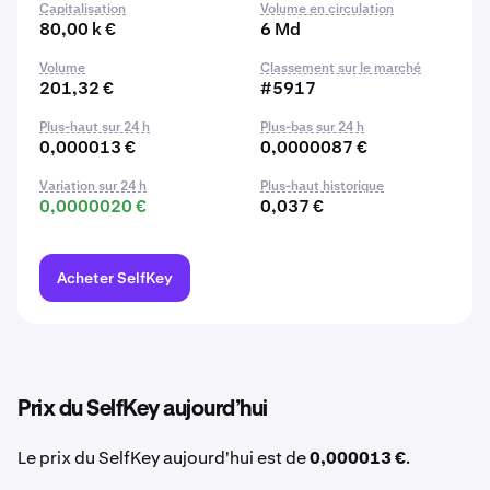
Capitalisation
Volume en circulation
80,00 k €
6 Md
Volume
Classement sur le marché
201,32 €
#5917
Plus-haut sur 24 h
Plus-bas sur 24 h
0,000013 €
0,0000087 €
Variation sur 24 h
Plus-haut historique
0,0000020 €
0,037 €
Acheter SelfKey
Prix du SelfKey aujourd’hui
Le prix du SelfKey aujourd'hui est de
0,000013 €
.