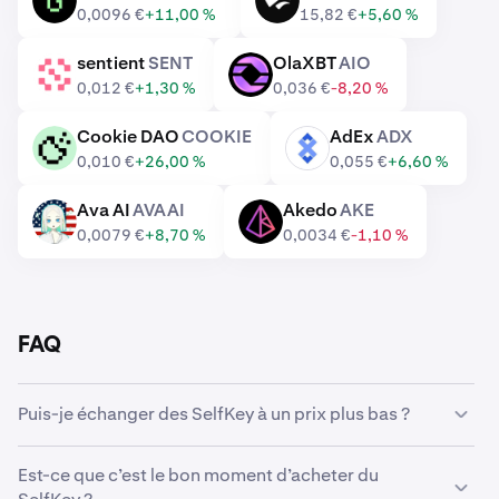
GRIFFAIN
SN64
0,0096 €
+11,00 %
15,82 €
+5,60 %
sentient
SENT
OlaXBT
AIO
SENT
AIO
0,012 €
+1,30 %
0,036 €
-8,20 %
Cookie DAO
COOKIE
AdEx
ADX
COOKIE
ADX
0,010 €
+26,00 %
0,055 €
+6,60 %
Ava AI
AVAAI
Akedo
AKE
AVAAI
AKE
0,0079 €
+8,70 %
0,0034 €
-1,10 %
FAQ
Puis-je échanger des SelfKey à un prix plus bas ?
Oui, vous pouvez utiliser des Ordres personnalisés sur
Est-ce que c’est le bon moment d’acheter du
Kraken pour acheter automatiquement des SelfKey s’ils