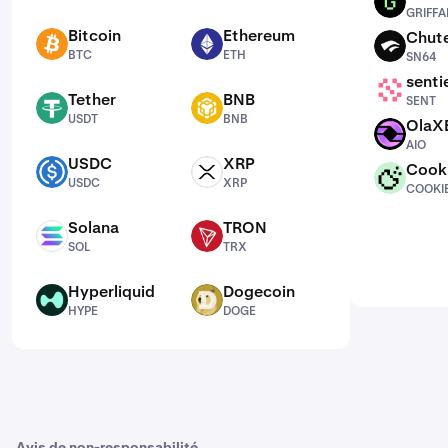
GRIFFAIN
GRIFFA
Bitcoin
Ethereum
Chut
BTC
ETH
SN64
BTC
ETH
SN64
senti
SENT
Tether
BNB
SENT
USDT
BNB
USDT
BNB
OlaX
AIO
AIO
USDC
XRP
Cook
USDC
XRP
COOKIE
USDC
XRP
COOKI
Solana
TRON
SOL
TRX
SOL
TRX
Hyperliquid
Dogecoin
HYPE
DOGE
HYPE
DOGE
Avis de non-responsabilité