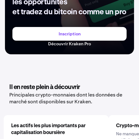
les opportunités
et tradez du bitcoin comme un pro
Inscription
Découvrir Kraken Pro
Il en reste plein à découvrir
Principales crypto-monnaies dont les données de
marché sont disponibles sur Kraken.
Les actifs les plus importants par
Crypto-m
capitalisation boursière
Ne manquez