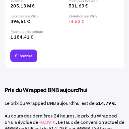
Volume
Plus-haut sur 24 h
205,13 M €
531,69 €
Plus-bas sur 24 h
Variation sur 24 h
496,61 €
-4,63 €
Plus-haut historique
1 184,41 €
S'inscrire
Prix du Wrapped BNB aujourd’hui
Le prix du Wrapped BNB aujourd'hui est de
514,79 €
.
Au cours des dernières 24 heures, le prix du Wrapped
BNB a évolué de
-0,89 %
. Le taux de conversion actuel de
WBNB en EUR est de 514,79 € par WBNB. L'offre en