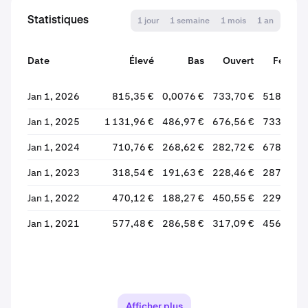
Statistiques
1 jour
1 semaine
1 mois
1 an
Date
Élevé
Bas
Ouvert
Fermer
Jan 1, 2026
815,35 €
0,0076 €
733,70 €
518,58 €
Jan 1, 2025
1 131,96 €
486,97 €
676,56 €
733,59 €
Jan 1, 2024
710,76 €
268,62 €
282,72 €
678,01 €
Jan 1, 2023
318,54 €
191,63 €
228,46 €
287,95 €
Jan 1, 2022
470,12 €
188,27 €
450,55 €
229,32 €
Jan 1, 2021
577,48 €
286,58 €
317,09 €
456,14 €
Afficher plus