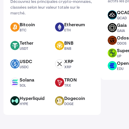
actifs les 
Découvrez les principales crypto-monnaies,
classées selon leur valeur totale sur le
QCA
marché.
QCAD
QCAD
Bitcoin
Ethereum
Gaia
BTC
ETH
GAIA
BTC
ETH
GAIA
Odos
ODOS
Tether
BNB
ODOS
USDT
BNB
USDT
BNB
Supe
UP
UP
USDC
XRP
Open
USDC
XRP
EDU
USDC
XRP
EDU
Solana
TRON
SOL
TRX
SOL
TRX
Hyperliquid
Dogecoin
HYPE
DOGE
HYPE
DOGE