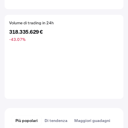
Volume di trading in 24h
318.335.629 €
-43.07
%
Più popolari
Di tendenza
Maggiori guadagni
Maggi