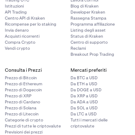
Trading OTC
Lavora con noi
Ponzi possono portare alla perdita totale
Istituzioni
Blog di Kraken
dell'investimento.
API Trading
Developer Kraken
Centro API di Kraken
Rassegna Stampa
Rischio tecnologico
: I bug o i guasti nella tecnologia
Ricompense per lo staking
Programma affiliazione
blockchain potrebbero compromettere la
Invia denaro
Listing degli asset
funzionalità o il valore di una criptovaluta.
Acquisti ricorrenti
Status di Kraken
Compra Crypto
Centro di supporto
Rischio di controparte
: Se una piattaforma o un
Vendi crypto
Reclami
exchange di criptovalute fallisce o cade vittima di
Breakout Prop Trading
hackeraggio, potresti perdere l'accesso ai tuoi fondi.
Rischio di smart contract
: Le vulnerabilità o i bug
Consulta i Prezzi
Mercati preferiti
negli smart contract possono essere sfruttati,
Prezzo di Bitcoin
Da BTC a USD
portando alla perdita di fondi o al fallimento del
Prezzo di Ethereum
Da ETH a USD
contratto.
Prezzo di Dogecoin
Da DOGE a USD
Prezzo di XRP
Da XRP a USD
Prezzo di Cardano
Da ADA a USD
Prezzo di Solana
Da SOL a USD
Prezzo di Litecoin
Da LTC a USD
Categorie di crypto
Tutti i mercati delle
Prezzi di tutte le criptovalute
criptovalute
Previsioni dei prezzi