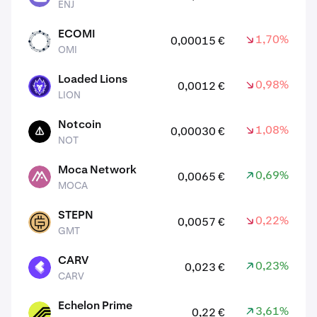
ENJ
ECOMI
1,70%
0,00015 €
OMI
OMI
Loaded Lions
0,98%
0,0012 €
LION
LION
Notcoin
1,08%
0,00030 €
NOT
NOT
Moca Network
0,69%
0,0065 €
MOCA
MOCA
STEPN
0,22%
0,0057 €
GMT
GMT
CARV
0,23%
0,023 €
CARV
CARV
Echelon Prime
3,61%
0,22 €
PRIME