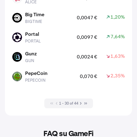
ALICE
Big Time
1,20%
0,0047 €
BIGTIME
BIGTIME
Portal
7,64%
0,0097 €
PORTAL
PORTAL
Gunz
1,63%
0,0024 €
GUN
GUN
PepeCoin
2,35%
0,070 €
PEPECOIN
PEPECOIN
1 - 30 of 44
FAQ su GameFi