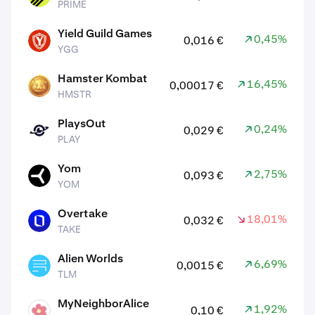
PRIME
Yield Guild Games
0,45%
0,016 €
YGG
YGG
Hamster Kombat
16,45%
0,00017 €
HMSTR
HMSTR
PlaysOut
0,24%
0,029 €
PLAY
PLAY
Yom
2,75%
0,093 €
YOM
YOM
Overtake
18,01%
0,032 €
TAKE
TAKE
Alien Worlds
6,69%
0,0015 €
TLM
TLM
MyNeighborAlice
1,92%
0,10 €
ALICE