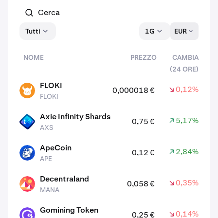
Tutti
1G
EUR
NOME
PREZZO
CAMBIA
(24 ORE)
asset
FLOKI
0,12%
0,000018 €
FLOKI
FLOKI
Axie Infinity Shards
5,17%
0,75 €
AXS
AXS
ApeCoin
2,84%
0,12 €
APE
APE
Decentraland
0,35%
0,058 €
MANA
MANA
Gomining Token
0,14%
0,25 €
GOMINING