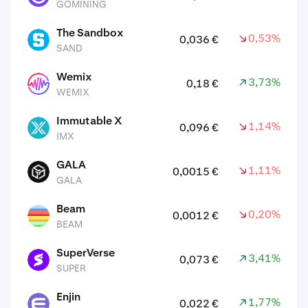
GOMINING
The Sandbox
0,53%
0,036 €
SAND
SAND
Wemix
3,73%
0,18 €
WEMIX
WEMIX
Immutable X
1,14%
0,096 €
IMX
IMX
GALA
1,11%
0,0015 €
GALA
GALA
Beam
0,20%
0,0012 €
BEAM
BEAM
SuperVerse
3,41%
0,073 €
SUPER
SUPER
Enjin
1,77%
0,022 €
ENJ