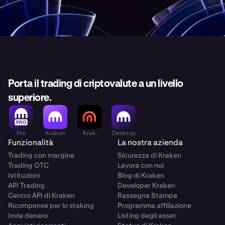
Porta il trading di criptovalute a un livello
superiore.
Pro
Kraken
Krak
Desktop
Funzionalità
La nostra azienda
Trading con margine
Sicurezza di Kraken
Trading OTC
Lavora con noi
Istituzioni
Blog di Kraken
API Trading
Developer Kraken
Centro API di Kraken
Rassegna Stampa
Ricompense per lo staking
Programma affiliazione
Invia denaro
Listing degli asset