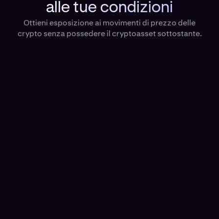
alle tue condizioni
Ottieni esposizione ai movimenti di prezzo delle
crypto senza possedere il cryptoasset sottostante.
Rebate sulle commissioni
Ottieni rebate gratuiti sui principali mercati.
Multi-Collateral
Sfrutta la leva nel tuo portfolio.