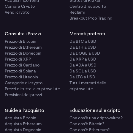
Acquisti ricorrenti
Status di Kraken
Compra Crypto
Centro di supporto
Vendi crypto
Reclami
Breakout Prop Trading
Consulta i Prezzi
Mercati preferiti
Prezzo di Bitcoin
Da BTC a USD
Prezzo di Ethereum
Da ETH a USD
Prezzo di Dogecoin
Da DOGE a USD
Prezzo di XRP
Da XRP a USD
Prezzo di Cardano
Da ADA a USD
Prezzo di Solana
Da SOL a USD
Prezzo di Litecoin
Da LTC a USD
Categorie di crypto
Tutti i mercati delle
Prezzi di tutte le criptovalute
criptovalute
Previsioni dei prezzi
Guide all'acquisto
Educazione sulle cripto
Acquista Bitcoin
Che cos'è una criptovaluta?
Acquista Ethereum
Che cos'è Bitcoin?
Acquista Dogecoin
Che cos'è Ethereum?