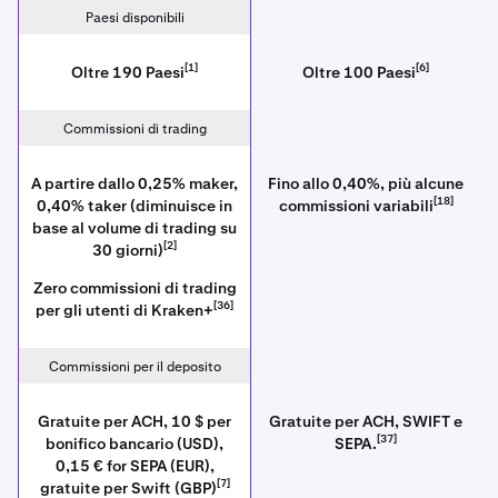
Paesi disponibili
[1]
[6]
Oltre 190 Paesi
Oltre 100 Paesi
Commissioni di trading
A partire dallo 0,25% maker,
Fino allo 0,40%, più alcune
[18]
0,40% taker (diminuisce in
commissioni variabili
base al volume di trading su
[2]
30 giorni)
Zero commissioni di trading
[36]
per gli utenti di Kraken+
Commissioni per il deposito
Gratuite per ACH, 10 $ per
Gratuite per ACH, SWIFT e
[37]
bonifico bancario (USD),
SEPA.
0,15 € for SEPA (EUR),
[7]
gratuite per Swift (GBP)