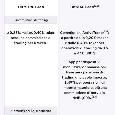
[12]
Oltre 190 Paesi
Oltre 60 Paesi
Commissioni di trading
TM
≥ 0,25% maker, 0,40% taker;
Commissioni ActiveTrader
:
nessuna commissione di
a partire dallo 0,20% maker
trading per Kraken+
e dallo 0,40% taker per
operazioni di trading da 0 $
a < 10.000 $
App per dispositivi
mobili/Web: commissioni
fisse per operazioni di
trading di piccolo importo,
1,49% per operazioni di
importo maggiore, più una
commissione di servizio
[13]
dell'1,00%.
Commissioni per il deposito