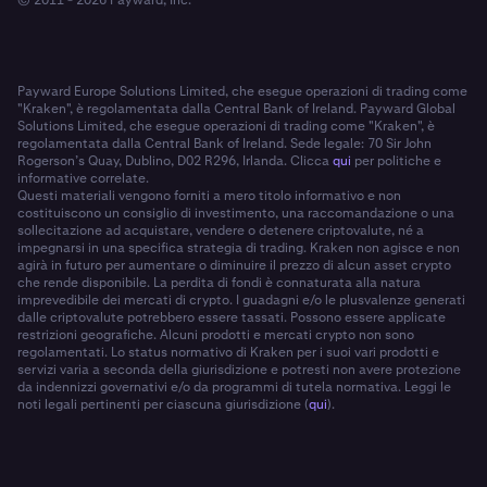
Payward Europe Solutions Limited, che esegue operazioni di trading come
"Kraken", è regolamentata dalla Central Bank of Ireland. Payward Global
Solutions Limited, che esegue operazioni di trading come "Kraken", è
regolamentata dalla Central Bank of Ireland. Sede legale: 70 Sir John
Rogerson’s Quay, Dublino, D02 R296, Irlanda. Clicca
qui
per politiche e
informative correlate.
Questi materiali vengono forniti a mero titolo informativo e non
costituiscono un consiglio di investimento, una raccomandazione o una
sollecitazione ad acquistare, vendere o detenere criptovalute, né a
impegnarsi in una specifica strategia di trading. Kraken non agisce e non
agirà in futuro per aumentare o diminuire il prezzo di alcun asset crypto
che rende disponibile. La perdita di fondi è connaturata alla natura
imprevedibile dei mercati di crypto. I guadagni e/o le plusvalenze generati
dalle criptovalute potrebbero essere tassati. Possono essere applicate
restrizioni geografiche. Alcuni prodotti e mercati crypto non sono
regolamentati. Lo status normativo di Kraken per i suoi vari prodotti e
servizi varia a seconda della giurisdizione e potresti non avere protezione
da indennizzi governativi e/o da programmi di tutela normativa. Leggi le
noti legali pertinenti per ciascuna giurisdizione (
qui
).