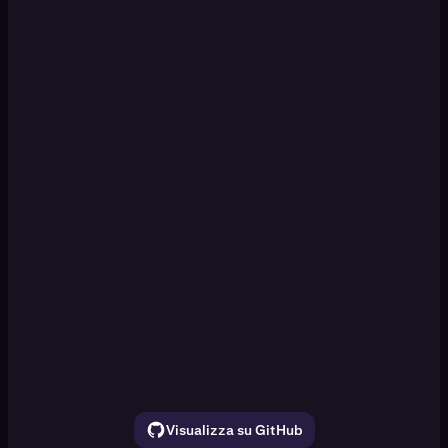
KRAKEN CLI
Set up a paper trading DCA
[Enter]
simulation
Watch ETH, SOL, and BTC for 30 seconds.
Show the price movement
Visualizza su GitHub