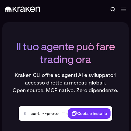
Il tuo agente può fare
trading ora
Kraken CLI offre ad agenti AI e sviluppatori
accesso diretto ai mercati globali.
Open source. MCP nativo. Zero dipendenze.
$
curl --proto '=https' --tlsv1.2 -LsSf https
Copia e installa