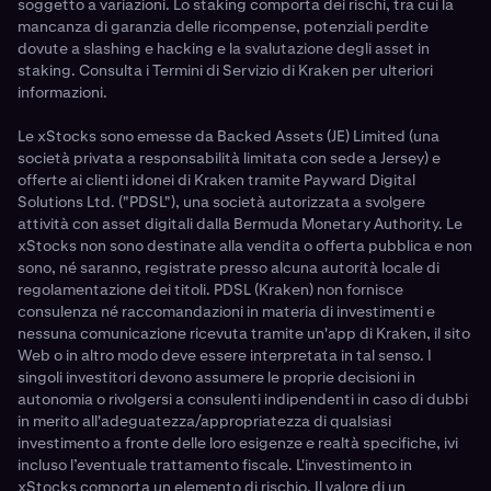
soggetto a variazioni. Lo staking comporta dei rischi, tra cui la
mancanza di garanzia delle ricompense, potenziali perdite
dovute a slashing e hacking e la svalutazione degli asset in
staking. Consulta i Termini di Servizio di Kraken per ulteriori
informazioni.
Le xStocks sono emesse da Backed Assets (JE) Limited (una
società privata a responsabilità limitata con sede a Jersey) e
offerte ai clienti idonei di Kraken tramite Payward Digital
Solutions Ltd. ("PDSL"), una società autorizzata a svolgere
attività con asset digitali dalla Bermuda Monetary Authority. Le
xStocks non sono destinate alla vendita o offerta pubblica e non
sono, né saranno, registrate presso alcuna autorità locale di
regolamentazione dei titoli. PDSL (Kraken) non fornisce
consulenza né raccomandazioni in materia di investimenti e
nessuna comunicazione ricevuta tramite un'app di Kraken, il sito
Web o in altro modo deve essere interpretata in tal senso. I
singoli investitori devono assumere le proprie decisioni in
autonomia o rivolgersi a consulenti indipendenti in caso di dubbi
in merito all'adeguatezza/appropriatezza di qualsiasi
investimento a fronte delle loro esigenze e realtà specifiche, ivi
incluso l’eventuale trattamento fiscale. L'investimento in
xStocks comporta un elemento di rischio. Il valore di un