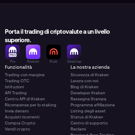
Porta il trading di criptovalute a un livello
superiore.
Pro
Kraken
Krak
Desktop
Funzionalità
La nostra azienda
Trading con margine
Sicurezza di Kraken
Trading OTC
Lavora con noi
Istituzioni
Blog di Kraken
API Trading
Developer Kraken
Centro API di Kraken
Rassegna Stampa
Ricompense per lo staking
Programma affiliazione
Invia denaro
Listing degli asset
Acquisti ricorrenti
Status di Kraken
Compra Crypto
Centro di supporto
Vendi crypto
Reclami
Breakout Prop Trading