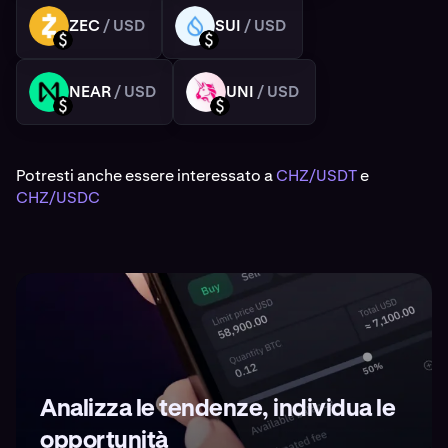
ZEC
/ USD
SUI
/ USD
ZEC
SUI
USD
USD
NEAR
/ USD
UNI
/ USD
NEAR
UNI
USD
USD
Potresti anche essere interessato a
CHZ/USDT
e
CHZ/USDC
Analizza le tendenze, individua le
opportunità