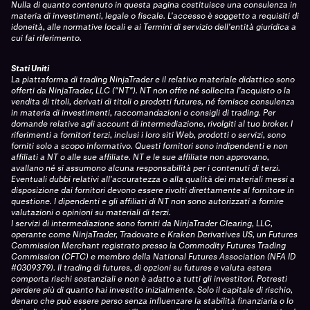
Nulla di quanto contenuto in questa pagina costituisce una consulenza in
materia di investimenti, legale o fiscale. L'accesso è soggetto a requisiti di
idoneità, alle normative locali e ai Termini di servizio dell'entità giuridica a
cui fai riferimento.
Stati Uniti
La piattaforma di trading NinjaTrader e il relativo materiale didattico sono
offerti da NinjaTrader, LLC ("NT"). NT non offre né sollecita l'acquisto o la
vendita di titoli, derivati di titoli o prodotti futures, né fornisce consulenza
in materia di investimenti, raccomandazioni o consigli di trading. Per
domande relative agli account di intermediazione, rivolgiti al tuo broker. I
riferimenti a fornitori terzi, inclusi i loro siti Web, prodotti o servizi, sono
forniti solo a scopo informativo. Questi fornitori sono indipendenti e non
affiliati a NT o alle sue affiliate. NT e le sue affiliate non approvano,
avallano né si assumono alcuna responsabilità per i contenuti di terzi.
Eventuali dubbi relativi all'accuratezza o alla qualità dei materiali messi a
disposizione dai fornitori devono essere rivolti direttamente al fornitore in
questione. I dipendenti e gli affiliati di NT non sono autorizzati a fornire
valutazioni o opinioni su materiali di terzi.
I servizi di intermediazione sono forniti da NinjaTrader Clearing, LLC,
operante come NinjaTrader, Tradovate e Kraken Derivatives US, un Futures
Commission Merchant registrato presso la Commodity Futures Trading
Commission (CFTC) e membro della National Futures Association (NFA ID
#0309379). Il trading di futures, di opzioni su futures e valuta estera
comporta rischi sostanziali e non è adatto a tutti gli investitori. Potresti
perdere più di quanto hai investito inizialmente. Solo il capitale di rischio,
denaro che può essere perso senza influenzare la stabilità finanziaria o lo