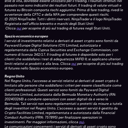
stile di vita, dovrebbe essere utilizzato per il trading. I risultati ottenuti nel
passato non sono indicativi dei risultati futuri. Il trading di valute virtuali e
futures su Bitcoin comporta rischi aggiuntivi. Prima di fare trading, rivedi le
avvertenze della CFTC e della NFA per comprendere questi rischi.
© 2025 NinjaTrader. Tutti i diritti riservati. NinjaTrader e il logo NinjaTrader.
Registrata nell'ufficio brevetto e marchi degli Stati Uniti
Clicca
qui
per scoprire di più sul trading di futures negli Stati Uniti.
Spazio economico europeo
I servizi di investimento relativi a derivati di asset crypto sono forniti da
Payward Europe Digital Solutions (CY) Limited, autorizzata e
regolamentata dalla Cyprus Securities and Exchange Commission, con
numero di licenza 342/17. Il trading di futures è disponibile solo per i
clienti che soddisfano i test di adeguatezza MiFID II; si applicano ulteriori
limiti relativi ai prodotti e alla leva.
Clicca
qui
per scoprire di più sul trading
di futures nello Spazio economico europeo.
Regno Unito
Nel Regno Unito, l'accesso ai servizi relativi ai derivati di asset crypto è
limitato alle persone che soddisfano i criteri per essere classificate come
clienti professionali. Questi servizi sono forniti da Payward Digital
Solutions Limited, autorizzata dalla Bermuda Monetary Authority (RN:
202403268) a condurre operazioni con asset digitali da e verso le
Bermuda. Tali servizi non sono regolamentati o protetti da misure a tutela
degli investitori nel Regno Unito. L'accesso a questi servizi è gestito da
Crypto Facilities Limited, regolamentata e autorizzata dalla Financial
Conduct Authority (FRN: 757895) per finalizzare operazioni in
investimenti. Per maggiori informazioni, clicca
qui
.
Le comunicazioni concernenti i servizi di derivati di asset crypto sono