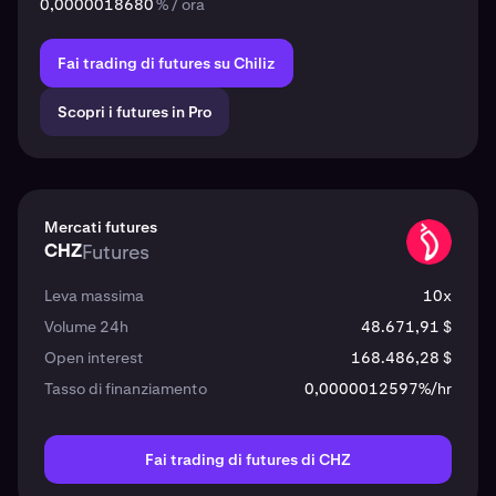
0,0000018680
% / ora
Fai trading di futures su Chiliz
Scopri i futures in Pro
Mercati futures
CHZ
Futures
CHZ
Leva massima
10x
Volume 24h
48.671,91 $
Open interest
168.486,28 $
Tasso di finanziamento
0,0000012597%/hr
Fai trading di futures di CHZ