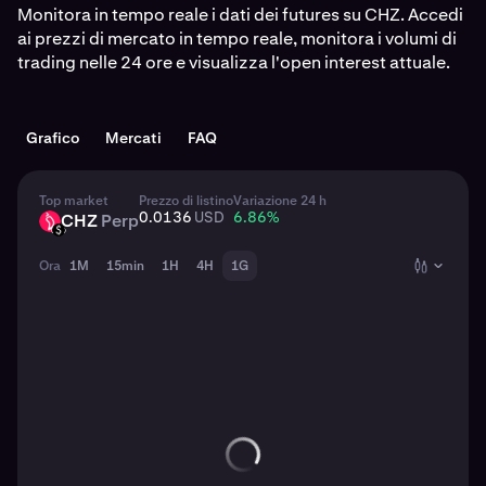
Monitora in tempo reale i dati dei futures su CHZ. Accedi
ai prezzi di mercato in tempo reale, monitora i volumi di
trading nelle 24 ore e visualizza l'open interest attuale.
Grafico
Mercati
FAQ
Top market
Prezzo di listino
Variazione 24 h
0.0136
USD
6.86
%
CHZ
Perp
CHZ
USD
Ora
1M
15min
1H
4H
1G