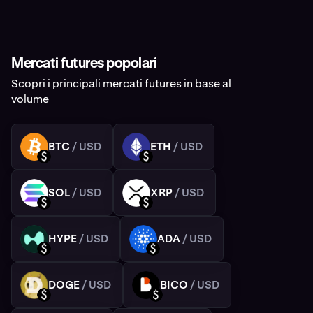
Mercati futures popolari
Scopri i principali mercati futures in base al
volume
BTC
/ USD
ETH
/ USD
BTC
ETH
USD
USD
SOL
/ USD
XRP
/ USD
SOL
XRP
USD
USD
HYPE
/ USD
ADA
/ USD
HYPE
ADA
USD
USD
DOGE
/ USD
BICO
/ USD
DOGE
BICO
USD
USD