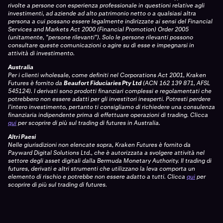
rivolte a persone con esperienza professionale in questioni relative agli
investimenti, ad aziende ad alto patrimonio netto o a qualsiasi altra
persona a cui possano essere legalmente indirizzate ai sensi del Financial
Services and Markets Act 2000 (Financial Promotion) Order 2005
(unitamente, "persone rilevanti"). Solo le persone rilevanti possono
consultare queste comunicazioni o agire su di esse e impegnarsi in
attività di investimento.
Australia
Per i clienti wholesale, come definiti nel Corporations Act 2001, Kraken
Futures è fornito da
Beaufort Fiduciaries Pty Ltd
(ACN 162 139 871, AFSL
545124). I derivati sono prodotti finanziari complessi e regolamentati che
potrebbero non essere adatti per gli investitori inesperti. Potresti perdere
l'intero investimento, pertanto ti consigliamo di richiedere una consulenza
finanziaria indipendente prima di effettuare operazioni di trading. Clicca
qui
per scoprire di più sul trading di futures in Australia.
Altri Paesi
Nelle giurisdizioni non elencate sopra, Kraken Futures è fornito da
Payward Digital Solutions Ltd., che è autorizzata a svolgere attività nel
settore degli asset digitali dalla Bermuda Monetary Authority. Il trading di
futures, derivati e altri strumenti che utilizzano la leva comporta un
elemento di rischio e potrebbe non essere adatto a tutti. Clicca
qui
per
scoprire di più sul trading di futures.