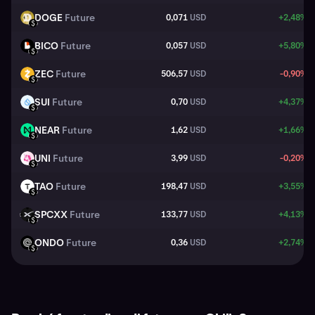
DOGE
Future
0,071
USD
+2,48%
DOGE
USD
BICO
Future
0,057
USD
+5,80%
BICO
USD
ZEC
Future
506,57
USD
-0,90%
ZEC
USD
SUI
Future
0,70
USD
+4,37%
SUI
USD
NEAR
Future
1,62
USD
+1,66%
NEAR
USD
UNI
Future
3,99
USD
-0,20%
UNI
USD
TAO
Future
198,47
USD
+3,55%
TAO
USD
SPCXX
Future
133,77
USD
+4,13%
SPCXX
USD
ONDO
Future
0,36
USD
+2,74%
ONDO
USD