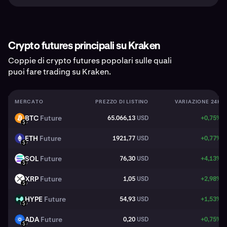
Crypto futures principali su Kraken
Coppie di crypto futures popolari sulle quali
puoi fare trading su Kraken.
MERCATO
PREZZO DI LISTINO
VARIAZIONE 24H
BTC
Future
65.066,13
USD
+0,75%
BTC
USD
ETH
Future
1921,77
USD
+0,77%
ETH
USD
SOL
Future
76,30
USD
+4,13%
SOL
USD
XRP
Future
1,05
USD
+2,98%
XRP
USD
HYPE
Future
54,93
USD
+1,53%
HYPE
USD
ADA
Future
0,20
USD
+0,75%
ADA
USD