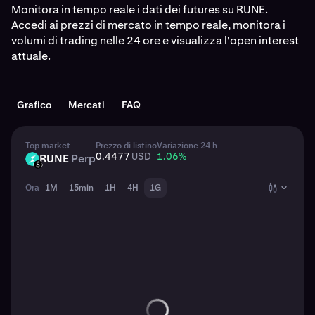
Monitora in tempo reale i dati dei futures su RUNE.
Accedi ai prezzi di mercato in tempo reale, monitora i
volumi di trading nelle 24 ore e visualizza l'open interest
attuale.
Grafico
Mercati
FAQ
Top market
Prezzo di listino
Variazione 24 h
0.4477
USD
1.06
%
RUNE
Perp
RUNE
USD
Ora
1M
15min
1H
4H
1G