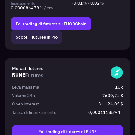
-0.01
% /
0.02
%
finanziamento
0,000086478
% / ora
Fai trading di futures su THORChain
Scopri i futures in Pro
Mercati futures
RUNE
Futures
RUNE
Leva massima
10x
Volume 24h
7600,71 $
Open interest
81.124,05 $
Tasso di finanziamento
0,00011185%/hr
Fai trading di futures di RUNE