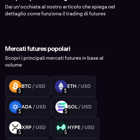
Dai un'occhiata al nostro articolo che spiega nel
dettaglio come funziona il trading di futures
Mercati futures popolari
Scopri i principali mercati futures in base al
volume
BTC
/ USD
ETH
/ USD
BTC
ETH
USD
USD
ADA
/ USD
SOL
/ USD
ADA
SOL
USD
USD
XRP
/ USD
HYPE
/ USD
XRP
HYPE
USD
USD