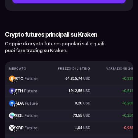
Crypto futures principali su Kraken
Coppie di crypto futures popolari sulle quali
puoi fare trading su Kraken.
MERCATO
PREZZO DI LISTINO
VARIAZIONE 24H
BTC
Future
64.815,74
USD
+0,33%
BTC
USD
ETH
Future
1912,55
USD
+0,51%
ETH
USD
ADA
Future
0,20
USD
+6,28%
ADA
USD
SOL
Future
73,55
USD
+0,25%
SOL
USD
XRP
Future
1,04
USD
-0,98%
XRP
USD