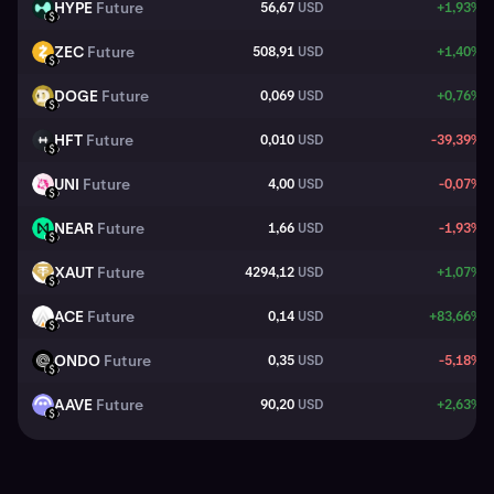
HYPE
Future
56,67
USD
+1,93%
HYPE
USD
ZEC
Future
508,91
USD
+1,40%
ZEC
USD
DOGE
Future
0,069
USD
+0,76%
DOGE
USD
HFT
Future
0,010
USD
-39,39%
HFT
USD
UNI
Future
4,00
USD
-0,07%
UNI
USD
NEAR
Future
1,66
USD
-1,93%
NEAR
USD
XAUT
Future
4294,12
USD
+1,07%
XAUT
USD
ACE
Future
0,14
USD
+83,66%
ACE
USD
ONDO
Future
0,35
USD
-5,18%
ONDO
USD
AAVE
Future
90,20
USD
+2,63%
AAVE
USD