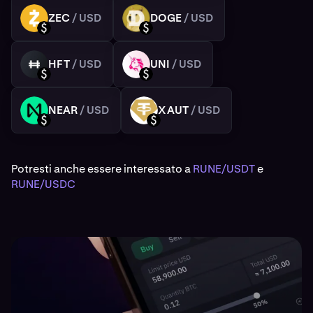
ZEC
/ USD
DOGE
/ USD
ZEC
DOGE
USD
USD
HFT
/ USD
UNI
/ USD
HFT
UNI
USD
USD
NEAR
/ USD
XAUT
/ USD
NEAR
XAUT
USD
USD
Potresti anche essere interessato a
RUNE/USDT
e
RUNE/USDC