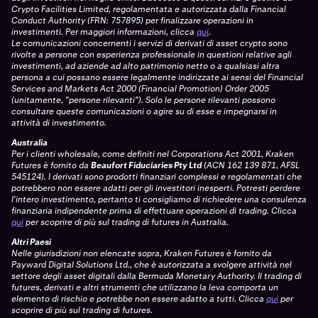
Crypto Facilities Limited, regolamentata e autorizzata dalla Financial
Conduct Authority (FRN: 757895) per finalizzare operazioni in
investimenti. Per maggiori informazioni, clicca
qui
.
Le comunicazioni concernenti i servizi di derivati di asset crypto sono
rivolte a persone con esperienza professionale in questioni relative agli
investimenti, ad aziende ad alto patrimonio netto o a qualsiasi altra
persona a cui possano essere legalmente indirizzate ai sensi del Financial
Services and Markets Act 2000 (Financial Promotion) Order 2005
(unitamente, "persone rilevanti"). Solo le persone rilevanti possono
consultare queste comunicazioni o agire su di esse e impegnarsi in
attività di investimento.
Australia
Per i clienti wholesale, come definiti nel Corporations Act 2001, Kraken
Futures è fornito da
Beaufort Fiduciaries Pty Ltd
(ACN 162 139 871, AFSL
545124). I derivati sono prodotti finanziari complessi e regolamentati che
potrebbero non essere adatti per gli investitori inesperti. Potresti perdere
l'intero investimento, pertanto ti consigliamo di richiedere una consulenza
finanziaria indipendente prima di effettuare operazioni di trading. Clicca
qui
per scoprire di più sul trading di futures in Australia.
Altri Paesi
Nelle giurisdizioni non elencate sopra, Kraken Futures è fornito da
Payward Digital Solutions Ltd., che è autorizzata a svolgere attività nel
settore degli asset digitali dalla Bermuda Monetary Authority. Il trading di
futures, derivati e altri strumenti che utilizzano la leva comporta un
elemento di rischio e potrebbe non essere adatto a tutti. Clicca
qui
per
scoprire di più sul trading di futures.