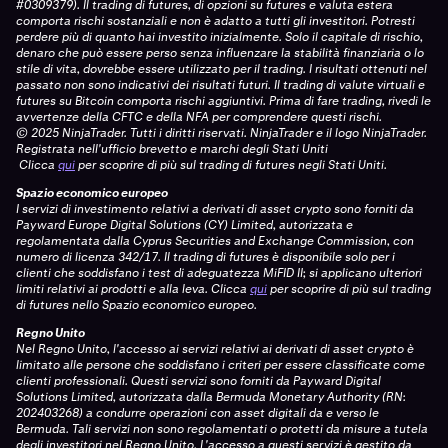
#0309379). Il trading di futures, di opzioni su futures e valuta estera
comporta rischi sostanziali e non è adatto a tutti gli investitori. Potresti
perdere più di quanto hai investito inizialmente. Solo il capitale di rischio,
denaro che può essere perso senza influenzare la stabilità finanziaria o lo
stile di vita, dovrebbe essere utilizzato per il trading. I risultati ottenuti nel
passato non sono indicativi dei risultati futuri. Il trading di valute virtuali e
futures su Bitcoin comporta rischi aggiuntivi. Prima di fare trading, rivedi le
avvertenze della CFTC e della NFA per comprendere questi rischi.
© 2025 NinjaTrader. Tutti i diritti riservati. NinjaTrader e il logo NinjaTrader.
Registrata nell'ufficio brevetto e marchi degli Stati Uniti
Clicca
qui
per scoprire di più sul trading di futures negli Stati Uniti.
Spazio economico europeo
I servizi di investimento relativi a derivati di asset crypto sono forniti da
Payward Europe Digital Solutions (CY) Limited, autorizzata e
regolamentata dalla Cyprus Securities and Exchange Commission, con
numero di licenza 342/17. Il trading di futures è disponibile solo per i
clienti che soddisfano i test di adeguatezza MiFID II; si applicano ulteriori
limiti relativi ai prodotti e alla leva.
Clicca
qui
per scoprire di più sul trading
di futures nello Spazio economico europeo.
Regno Unito
Nel Regno Unito, l'accesso ai servizi relativi ai derivati di asset crypto è
limitato alle persone che soddisfano i criteri per essere classificate come
clienti professionali. Questi servizi sono forniti da Payward Digital
Solutions Limited, autorizzata dalla Bermuda Monetary Authority (RN:
202403268) a condurre operazioni con asset digitali da e verso le
Bermuda. Tali servizi non sono regolamentati o protetti da misure a tutela
degli investitori nel Regno Unito. L'accesso a questi servizi è gestito da