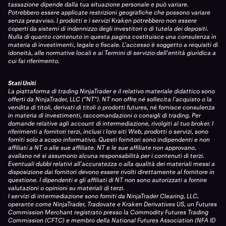
tassazione dipende dalla tua situazione personale e può variare.
Potrebbero essere applicate restrizioni geografiche che possono variare
senza preavviso. I prodotti e i servizi Kraken potrebbero non essere
coperti da sistemi di indennizzo degli investitori o di tutela dei depositi.
Nulla di quanto contenuto in questa pagina costituisce una consulenza in
materia di investimenti, legale o fiscale. L'accesso è soggetto a requisiti di
idoneità, alle normative locali e ai Termini di servizio dell'entità giuridica a
cui fai riferimento.
Stati Uniti
La piattaforma di trading NinjaTrader e il relativo materiale didattico sono
offerti da NinjaTrader, LLC ("NT"). NT non offre né sollecita l'acquisto o la
vendita di titoli, derivati di titoli o prodotti futures, né fornisce consulenza
in materia di investimenti, raccomandazioni o consigli di trading. Per
domande relative agli account di intermediazione, rivolgiti al tuo broker. I
riferimenti a fornitori terzi, inclusi i loro siti Web, prodotti o servizi, sono
forniti solo a scopo informativo. Questi fornitori sono indipendenti e non
affiliati a NT o alle sue affiliate. NT e le sue affiliate non approvano,
avallano né si assumono alcuna responsabilità per i contenuti di terzi.
Eventuali dubbi relativi all'accuratezza o alla qualità dei materiali messi a
disposizione dai fornitori devono essere rivolti direttamente al fornitore in
questione. I dipendenti e gli affiliati di NT non sono autorizzati a fornire
valutazioni o opinioni su materiali di terzi.
I servizi di intermediazione sono forniti da NinjaTrader Clearing, LLC,
operante come NinjaTrader, Tradovate e Kraken Derivatives US, un Futures
Commission Merchant registrato presso la Commodity Futures Trading
Commission (CFTC) e membro della National Futures Association (NFA ID