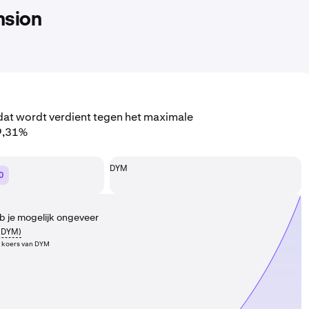
nsion
 dat wordt verdient tegen het maximale
19,31%
DYM
0
 je mogelijk ongeveer
DYM
)
 koers van DYM