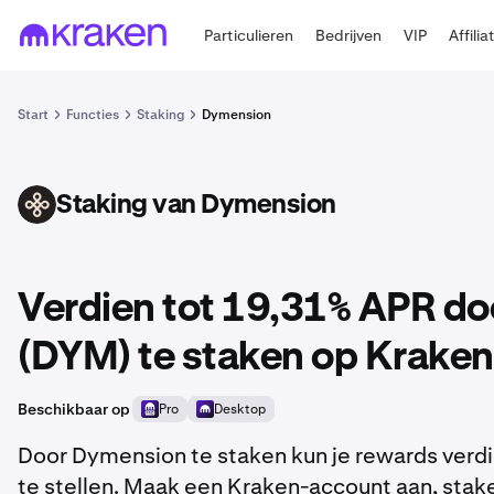
Particulieren
Bedrijven
VIP
Affilia
Start
Functies
Staking
Dymension
Staking van Dymension
DYM
Verdien tot 19,31% APR d
(DYM) te staken op Kraken
Beschikbaar op
Pro
Desktop
Door Dymension te staken kun je rewards verdie
te stellen. Maak een Kraken-account aan, stak