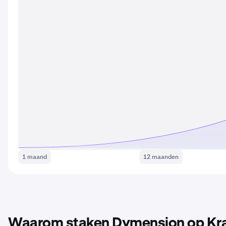
1 maand
12 maanden
Waarom staken Dymension op Kr