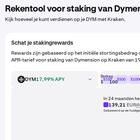
Rekentool voor staking van Dyme
Kijk hoeveel je kunt verdienen op je DYM met Kraken.
Schat je stakingrewards
Rewards zijn gebaseerd op het initiële stortingsbedrag
APR-tarief voor staking van Dymension op Kraken van 
Bedrag
DYM
17,99% APY
$100
$500
$100
DYM
$
In 24 maanden heb
139,21
EUR
(
0
Gebaseerd op de huidige