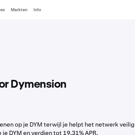
tes
Markten
Info
oor Dymension
nen op je DYM terwijl je helpt het netwerk veilig
e je DYM en verdien tot 19,31% APR.