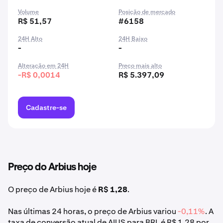
Volume
Posição de mercado
R$ 51,57
#6158
24H Alto
24H Baixo
-
-
Alteração em 24H
Preço mais alto
-R$ 0,0014
R$ 5.397,09
Cadastre-se
Preço do Arbius hoje
O preço de Arbius hoje é
R$ 1,28
.
Nas últimas 24 horas, o preço de Arbius variou
-0,11%
. A
taxa de conversão atual de AIUS para BRL é R$ 1,28 por