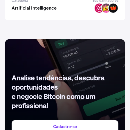
Categoria
Top ganhadores
Artificial Intelligence
MSAI
SANDY
WIRE
Analise tendências, descubra
oportunidades
e negocie Bitcoin como um
profissional
Cadastre-se