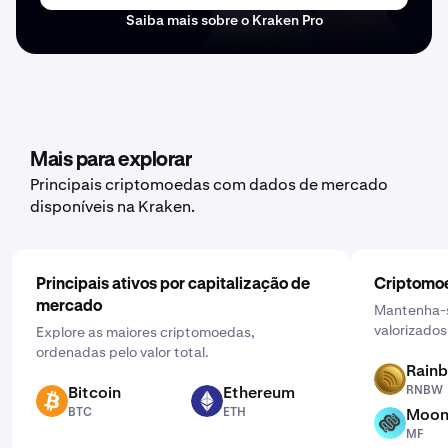
Saiba mais sobre o Kraken Pro
Mais para explorar
Principais criptomoedas com dados de mercado
disponíveis na Kraken.
Principais ativos por capitalização de
Criptomoe
mercado
Mantenha-s
valorizados
Explore as maiores criptomoedas,
ordenadas pelo valor total.
Rain
RNBW
Bitcoin
Ethereum
RNBW
BTC
ETH
BTC
ETH
Moon
MF
MF