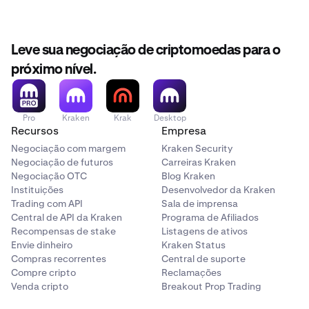
Leve sua negociação de criptomoedas para o
próximo nível.
Pro
Kraken
Krak
Desktop
Recursos
Empresa
Negociação com margem
Kraken Security
Negociação de futuros
Carreiras Kraken
Negociação OTC
Blog Kraken
Instituições
Desenvolvedor da Kraken
Trading com API
Sala de imprensa
Central de API da Kraken
Programa de Afiliados
Recompensas de stake
Listagens de ativos
Envie dinheiro
Kraken Status
Compras recorrentes
Central de suporte
Compre cripto
Reclamações
Venda cripto
Breakout Prop Trading