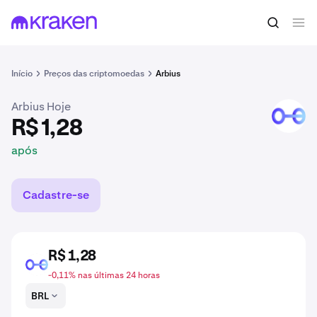
R$ 1,28
Comprar AIUS
após
Início
Preços das criptomoedas
Arbius
Arbius Hoje
AIUS
R$ 1,28
após
Cadastre-se
R$ 1,28
AIUS
-0,11% nas últimas 24 horas
BRL