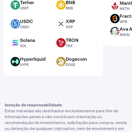
Tether
BNB
Mantl
USDT
BNB
METH
USDT
BNB
METH
Fract
WFB
USDC
XRP
WFB
USDC
XRP
USDC
XRP
Ava A
AVAAI
AVAAI
Solana
TRON
SOL
TRX
SOL
TRX
Hyperliquid
Dogecoin
HYPE
DOGE
HYPE
DOGE
Isenção de responsabilidade
Estes materiais são destinados exclusivamente para fins de
informações gerais e não constituem orientação ou
recomendação de investimento, solicitação para compra, venda
ou detenção de qualquer criptoativo, nem de envolvimento em