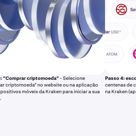
3: "Comprar criptomoeda"
- Selecione
Passo 4: esco
r criptomoeda" no website ou na aplicação
centenas de c
spositivos móveis da Kraken para iniciar a sua
na Kraken (ap
.