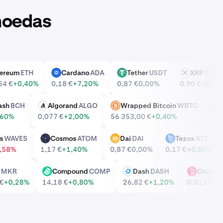
omoedas
Ethereum
ETH
Cardano
ADA
Tether
USDT
XRP
XR
ADA
USDT
XRP
0,54 €
+0,40%
0,18 €
+7,20%
0,87 €
0,00%
0,90 €
-1,
in Cash
BCH
Algorand
ALGO
Wrapped Bitcoin
WBTC
ALGO
WBTC
+1,60%
0,077 €
+2,00%
56 353,00 €
+0,40%
ves
WAVES
Cosmos
ATOM
Dai
DAI
Tezos
XTZ
ATOM
DAI
XTZ
€
-0,58%
1,17 €
+1,40%
0,87 €
0,00%
0,17 €
+0,80%
ker
MKR
Compound
COMP
Dash
DASH
Chili
COMP
DASH
CHZ
75 €
+0,28%
14,18 €
+0,80%
26,82 €
+1,20%
0,011 €