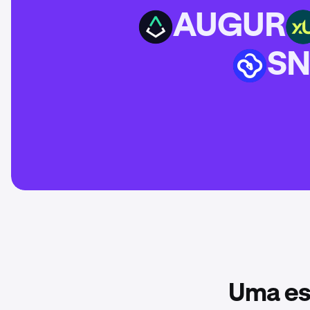
AUGUR
AUGUR
XU3O
SN
SN62
Uma es