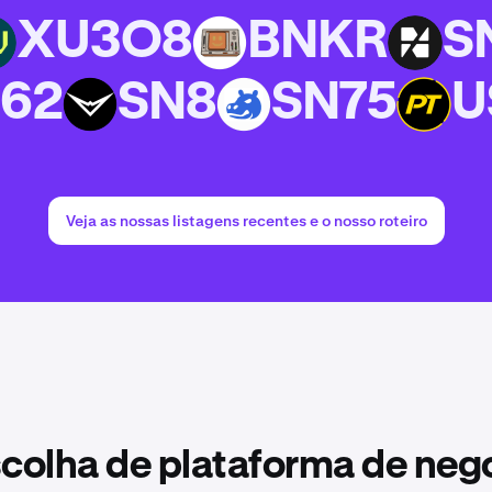
XU3O8
BNKR
S
8
BNKR
SN44
62
SN8
SN75
U
SN8
SN75
USDPT
Veja as nossas listagens recentes e o nosso roteiro
colha de plataforma de neg