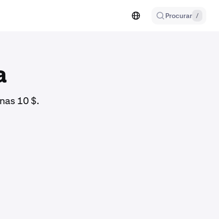
Procurar
/
a
as 10 $.