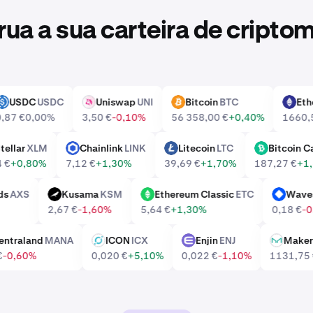
ua a sua carteira de cript
USDC
USDC
Uniswap
UNI
Bitcoin
BTC
USDC
UNI
BTC
ETH
0,87 €
0,00%
3,50 €
-0,10%
56 358,00 €
+0,40%
166
Stellar
XLM
Chainlink
LINK
Litecoin
LTC
Bitco
XLM
LINK
LTC
BCH
0,14 €
+0,80%
7,12 €
+1,30%
39,69 €
+1,70%
187,27 €
Shards
AXS
Kusama
KSM
Ethereum Classic
ETC
Wa
KSM
ETC
WAVES
2,67 €
-1,60%
5,64 €
+1,30%
0,18 
ecentraland
MANA
ICON
ICX
Enjin
ENJ
Ma
ICX
ENJ
MKR
57 €
-0,60%
0,020 €
+5,10%
0,022 €
-1,10%
1131,