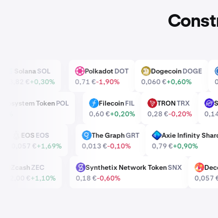
Constr
Solana
SOL
Polkadot
DOT
Dogecoin
DOGE
SOL
DOT
DOGE
%
63,82 €
+0,30%
0,71 €
-1,90%
0,060 €
+0,60%
gon Ecosystem Token
POL
Filecoin
FIL
TRON
TRX
FIL
TRX
+0,80%
0,60 €
+0,20%
0,28 €
-0,20%
E
EOS
EOS
The Graph
GRT
Axie Infinity 
EOS
GRT
AXS
90%
0,057 €
+1,69%
0,013 €
-0,10%
0,79 €
+0,90%
Zcash
ZEC
Synthetix Network Token
SNX
D
ZEC
SNX
MANA
442,00 €
+1,10%
0,18 €
-0,60%
0,0