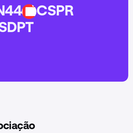
N44
CSPR
CSPR
SDPT
ociação