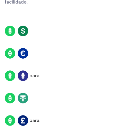
facilidade.
ETC
USD
ETC
EUR
para
ETC
ETH
ETC
USDT
para
ETC
GBP