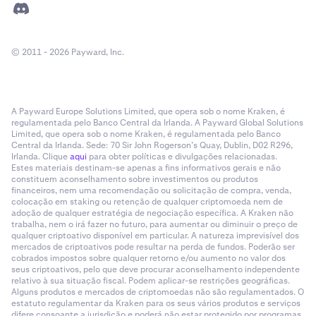
© 2011 - 2026 Payward, Inc.
A Payward Europe Solutions Limited, que opera sob o nome Kraken, é
regulamentada pelo Banco Central da Irlanda. A Payward Global Solutions
Limited, que opera sob o nome Kraken, é regulamentada pelo Banco
Central da Irlanda. Sede: 70 Sir John Rogerson’s Quay, Dublin, D02 R296,
Irlanda. Clique
aqui
para obter políticas e divulgações relacionadas.
Estes materiais destinam-se apenas a fins informativos gerais e não
constituem aconselhamento sobre investimentos ou produtos
financeiros, nem uma recomendação ou solicitação de compra, venda,
colocação em staking ou retenção de qualquer criptomoeda nem de
adoção de qualquer estratégia de negociação específica. A Kraken não
trabalha, nem o irá fazer no futuro, para aumentar ou diminuir o preço de
qualquer criptoativo disponível em particular. A natureza imprevisível dos
mercados de criptoativos pode resultar na perda de fundos. Poderão ser
cobrados impostos sobre qualquer retorno e/ou aumento no valor dos
seus criptoativos, pelo que deve procurar aconselhamento independente
relativo à sua situação fiscal. Podem aplicar-se restrições geográficas.
Alguns produtos e mercados de criptomoedas não são regulamentados. O
estatuto regulamentar da Kraken para os seus vários produtos e serviços
difere consoante a jurisdição e poderá não estar protegido por programas