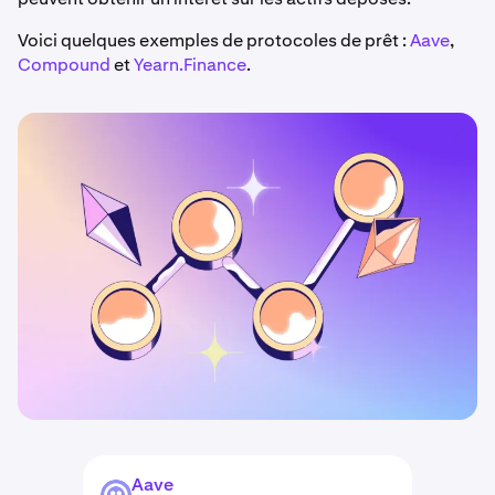
Voici quelques exemples de protocoles de prêt :
Aave
,
Compound
et
Yearn.Finance
.
Aave
AAVE