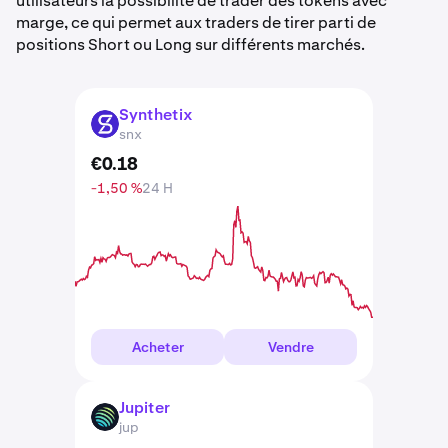
utilisateurs la possibilité de trader des tokens avec
marge, ce qui permet aux traders de tirer parti de
positions Short ou Long sur différents marchés.
Synthetix
SNX
snx
€
0
.
18
-1,50 %
24 H
Acheter
Vendre
Jupiter
JUP
jup