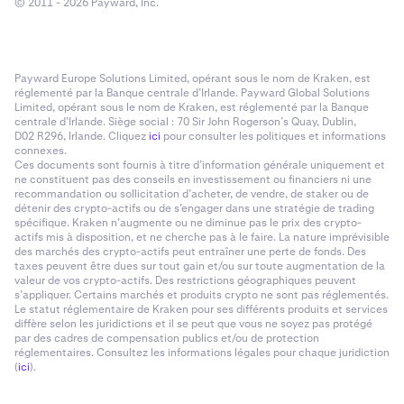
© 2011 - 2026 Payward, Inc.
Payward Europe Solutions Limited, opérant sous le nom de Kraken, est
réglementé par la Banque centrale d’Irlande. Payward Global Solutions
Limited, opérant sous le nom de Kraken, est réglementé par la Banque
centrale d’Irlande. Siège social : 70 Sir John Rogerson’s Quay, Dublin,
D02 R296, Irlande. Cliquez
ici
pour consulter les politiques et informations
connexes.
Ces documents sont fournis à titre d’information générale uniquement et
ne constituent pas des conseils en investissement ou financiers ni une
recommandation ou sollicitation d’acheter, de vendre, de staker ou de
détenir des crypto-actifs ou de s’engager dans une stratégie de trading
spécifique. Kraken n’augmente ou ne diminue pas le prix des crypto-
actifs mis à disposition, et ne cherche pas à le faire. La nature imprévisible
des marchés des crypto-actifs peut entraîner une perte de fonds. Des
taxes peuvent être dues sur tout gain et/ou sur toute augmentation de la
valeur de vos crypto-actifs. Des restrictions géographiques peuvent
s’appliquer. Certains marchés et produits crypto ne sont pas réglementés.
Le statut réglementaire de Kraken pour ses différents produits et services
diffère selon les juridictions et il se peut que vous ne soyez pas protégé
par des cadres de compensation publics et/ou de protection
réglementaires. Consultez les informations légales pour chaque juridiction
(
ici
).