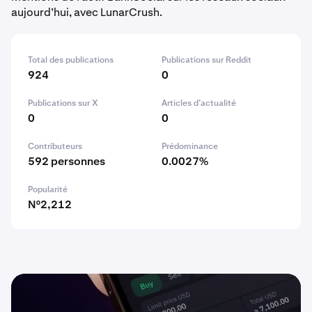
aujourd’hui, avec LunarCrush.
Total des publications
Publications sur Reddit
924
0
Publications sur X
Articles d’actualité
0
0
Contributeurs
Prédominance
592 personnes
0.0027%
Popularité
N°2,212