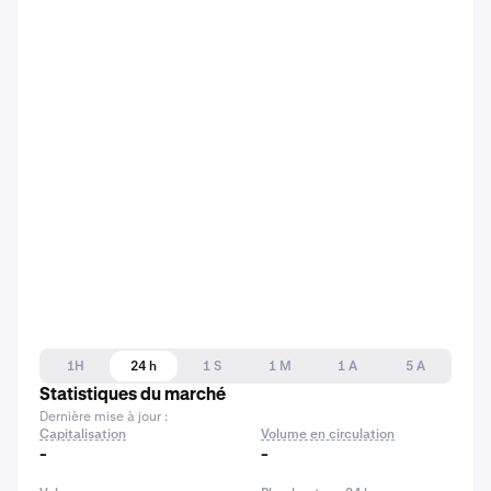
1H
24 h
1 S
1 M
1 A
5 A
Statistiques du marché
Dernière mise à jour :
Capitalisation
Volume en circulation
-
-