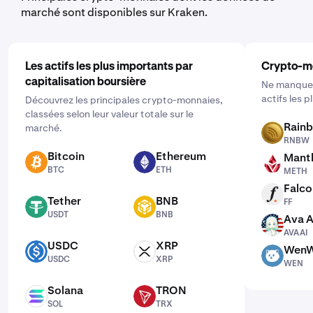
marché sont disponibles sur Kraken.
Les actifs les plus importants par
Crypto-m
capitalisation boursière
Ne manquez
actifs les 
Découvrez les principales crypto-monnaies,
classées selon leur valeur totale sur le
Rain
marché.
RNBW
RNBW
Bitcoin
Ethereum
Mantl
BTC
ETH
METH
BTC
ETH
METH
Falco
FF
Tether
BNB
FF
USDT
BNB
USDT
BNB
Ava A
AVAAI
AVAAI
USDC
XRP
WenW
USDC
XRP
WEN
USDC
XRP
WEN
Solana
TRON
SOL
TRX
SOL
TRX