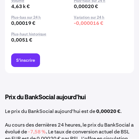
Volume
Plus-haut sur 24 h
4,63 k €
0,00020 €
Plus-bas sur 24 h
Variation sur 24 h
0,00019 €
-0,000016 €
Plus-haut historique
0,0051 €
S'inscrire
Prix du BankSocial aujourd’hui
Le prix du BankSocial aujourd'hui est de
0,00020 €
.
Au cours des dernières 24 heures, le prix du BankSocial a
évolué de
-7,58 %
. Le taux de conversion actuel de BSL
en EUR est de 0,00020 € par BSL. L'offre en circulation