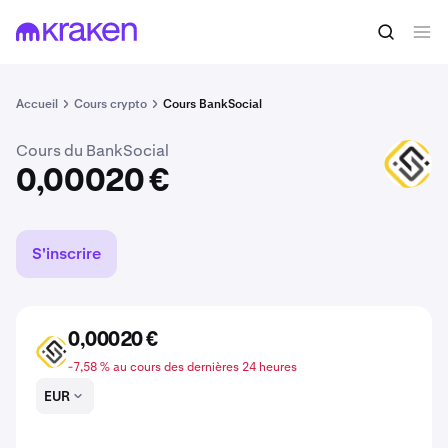
Acheter du BSL
0,00020 €
Accueil
Cours crypto
Cours BankSocial
Cours du BankSocial
BSL
0,00020 €
S'inscrire
0,00020 €
BSL
-7,58 % au cours des dernières 24 heures
EUR