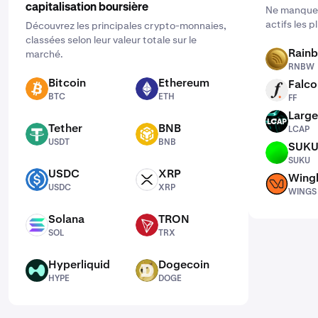
capitalisation boursière
Ne manquez
actifs les 
Découvrez les principales crypto-monnaies,
classées selon leur valeur totale sur le
Rain
marché.
RNBW
RNBW
Bitcoin
Ethereum
Falco
BTC
ETH
FF
BTC
ETH
FF
Large
LCAP
Tether
BNB
LCAP
USDT
BNB
USDT
BNB
SUK
SUKU
SUKU
USDC
XRP
Wing
USDC
XRP
WINGS
USDC
XRP
WINGS
Solana
TRON
SOL
TRX
SOL
TRX
Hyperliquid
Dogecoin
HYPE
DOGE
HYPE
DOGE