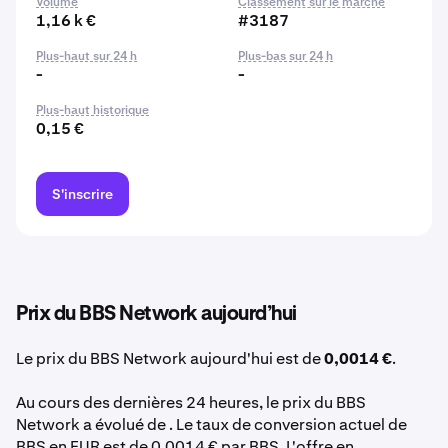
Volume
Classement sur le marché
1,16 k €
#3187
Plus-haut sur 24 h
Plus-bas sur 24 h
-
-
Plus-haut historique
0,15 €
S'inscrire
Prix du BBS Network aujourd’hui
Le prix du BBS Network aujourd'hui est de
0,0014 €
.
Au cours des dernières 24 heures, le prix du BBS
Network a évolué de . Le taux de conversion actuel de
BBS en EUR est de 0,0014 € par BBS. L'offre en