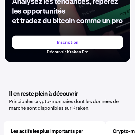
Analysez les tendances, repérez
les opportunités
et tradez du bitcoin comme un pro
Inscription
Découvrir Kraken Pro
Il en reste plein à découvrir
Principales crypto-monnaies dont les données de
marché sont disponibles sur Kraken.
Les actifs les plus importants par
Crypto-m