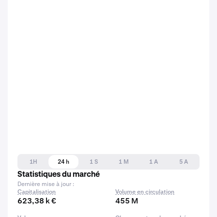
1H
24 h
1 S
1 M
1 A
5 A
Statistiques du marché
Dernière mise à jour :
Capitalisation
Volume en circulation
623,38 k €
455 M