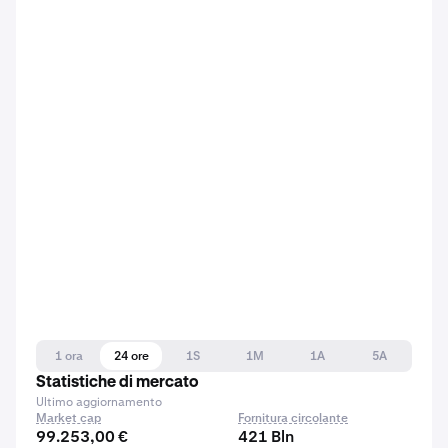
1 ora
24 ore
1S
1M
1A
5A
Statistiche di mercato
Ultimo aggiornamento
Market cap
Fornitura circolante
99.253,00 €
421 Bln