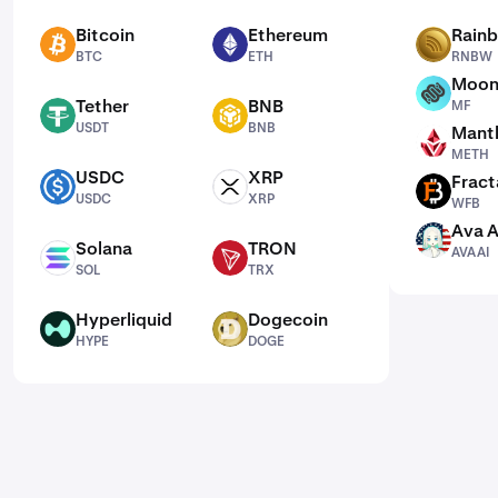
Bitcoin
Ethereum
Rain
BTC
ETH
RNBW
BTC
ETH
RNBW
Moon
MF
Tether
BNB
MF
USDT
BNB
USDT
BNB
Mantl
METH
METH
USDC
XRP
Fract
USDC
XRP
WFB
USDC
XRP
WFB
Ava A
AVAAI
Solana
TRON
AVAAI
SOL
TRX
SOL
TRX
Hyperliquid
Dogecoin
HYPE
DOGE
HYPE
DOGE