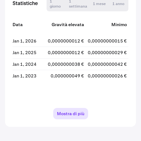
1
1
Statistiche
1 mese
1 anno
giorno
settimana
Data
Gravità elevata
Minimo
Jan 1, 2026
0,0000000012 €
0,00000000015 €
0,0
Jan 1, 2025
0,0000000012 €
0,00000000029 €
0,0
Jan 1, 2024
0,0000000038 €
0,00000000042 €
0,0
Jan 1, 2023
0,000000049 €
0,00000000026 €
0,
Mostra di più