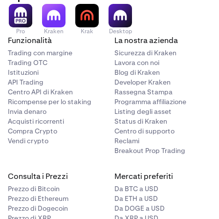
Pro
Kraken
Krak
Desktop
Funzionalità
La nostra azienda
Trading con margine
Sicurezza di Kraken
Trading OTC
Lavora con noi
Istituzioni
Blog di Kraken
API Trading
Developer Kraken
Centro API di Kraken
Rassegna Stampa
Ricompense per lo staking
Programma affiliazione
Invia denaro
Listing degli asset
Acquisti ricorrenti
Status di Kraken
Compra Crypto
Centro di supporto
Vendi crypto
Reclami
Breakout Prop Trading
Consulta i Prezzi
Mercati preferiti
Prezzo di Bitcoin
Da BTC a USD
Prezzo di Ethereum
Da ETH a USD
Prezzo di Dogecoin
Da DOGE a USD
Prezzo di XRP
Da XRP a USD