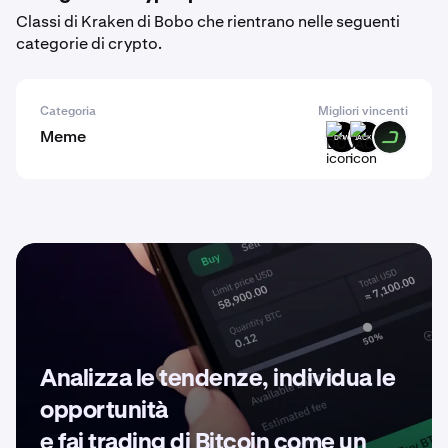
Classi di Kraken di Bobo che rientrano nelle seguenti
categorie di crypto.
Categoria
Migliori vincenti
Meme
DOW
JACKIE
DARK
Analizza le tendenze, individua le
opportunità
e fai trading di Bitcoin come un