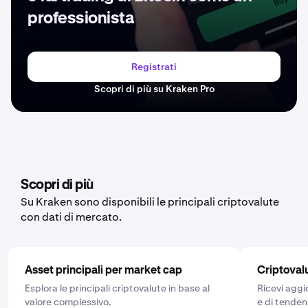
professionista
Registrati
Scopri di più su Kraken Pro
Scopri di più
Su Kraken sono disponibili le principali criptovalute
con dati di mercato.
Asset principali per market cap
Criptoval
Esplora le principali criptovalute in base al
Ricevi aggi
valore complessivo.
e di tenden