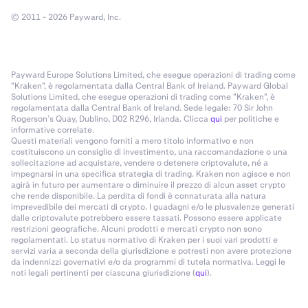
© 2011 - 2026 Payward, Inc.
Payward Europe Solutions Limited, che esegue operazioni di trading come
"Kraken", è regolamentata dalla Central Bank of Ireland. Payward Global
Solutions Limited, che esegue operazioni di trading come "Kraken", è
regolamentata dalla Central Bank of Ireland. Sede legale: 70 Sir John
Rogerson’s Quay, Dublino, D02 R296, Irlanda. Clicca
qui
per politiche e
informative correlate.
Questi materiali vengono forniti a mero titolo informativo e non
costituiscono un consiglio di investimento, una raccomandazione o una
sollecitazione ad acquistare, vendere o detenere criptovalute, né a
impegnarsi in una specifica strategia di trading. Kraken non agisce e non
agirà in futuro per aumentare o diminuire il prezzo di alcun asset crypto
che rende disponibile. La perdita di fondi è connaturata alla natura
imprevedibile dei mercati di crypto. I guadagni e/o le plusvalenze generati
dalle criptovalute potrebbero essere tassati. Possono essere applicate
restrizioni geografiche. Alcuni prodotti e mercati crypto non sono
regolamentati. Lo status normativo di Kraken per i suoi vari prodotti e
servizi varia a seconda della giurisdizione e potresti non avere protezione
da indennizzi governativi e/o da programmi di tutela normativa. Leggi le
noti legali pertinenti per ciascuna giurisdizione (
qui
).