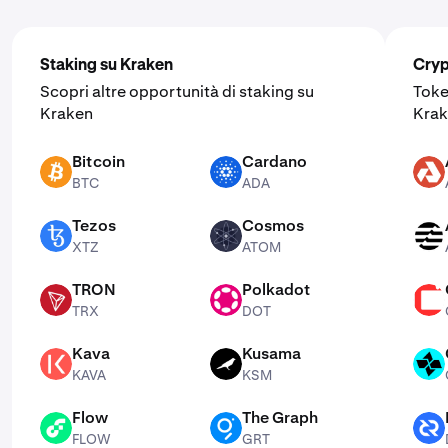
Staking su Kraken
Cryp
Scopri altre opportunità di staking su
Toke
Kraken
Krak
Bitcoin
Cardano
BTC
ADA
AKT
BTC
ADA
Tezos
Cosmos
XTZ
ATOM
APT
XTZ
ATOM
TRON
Polkadot
TRX
DOT
CSPR
TRX
DOT
Kava
Kusama
KAVA
KSM
CTSI
KAVA
KSM
Flow
The Graph
FLOW
GRT
DCR
FLOW
GRT