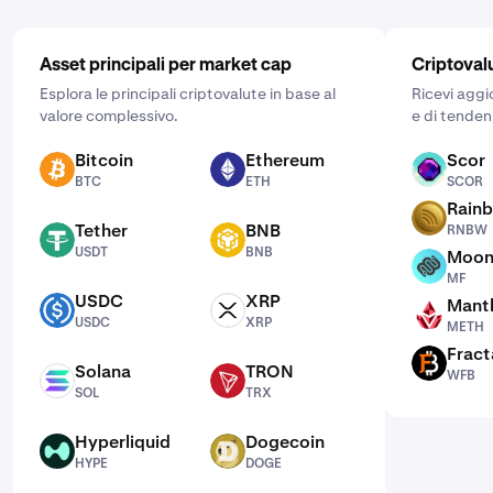
Asset principali per market cap
Criptoval
Esplora le principali criptovalute in base al
Ricevi aggi
valore complessivo.
e di tenden
Bitcoin
Ethereum
Scor
BTC
ETH
SCOR
BTC
ETH
SCOR
Rain
RNBW
Tether
BNB
RNBW
USDT
BNB
USDT
BNB
Moon
MF
MF
USDC
XRP
Mantl
USDC
XRP
METH
USDC
XRP
METH
Fract
WFB
Solana
TRON
WFB
SOL
TRX
SOL
TRX
Hyperliquid
Dogecoin
HYPE
DOGE
HYPE
DOGE