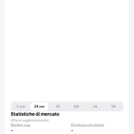
1 ora
24 ore
1S
1M
1A
5A
Statistiche di mercato
Ultimo aggiornamento
Market cap
Fornitura circolante
-
-