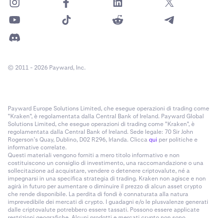
© 2011 - 2026 Payward, Inc.
Payward Europe Solutions Limited, che esegue operazioni di trading come
"Kraken", è regolamentata dalla Central Bank of Ireland. Payward Global
Solutions Limited, che esegue operazioni di trading come "Kraken", è
regolamentata dalla Central Bank of Ireland. Sede legale: 70 Sir John
Rogerson’s Quay, Dublino, D02 R296, Irlanda. Clicca
qui
per politiche e
informative correlate.
Questi materiali vengono forniti a mero titolo informativo e non
costituiscono un consiglio di investimento, una raccomandazione o una
sollecitazione ad acquistare, vendere o detenere criptovalute, né a
impegnarsi in una specifica strategia di trading. Kraken non agisce e non
agirà in futuro per aumentare o diminuire il prezzo di alcun asset crypto
che rende disponibile. La perdita di fondi è connaturata alla natura
imprevedibile dei mercati di crypto. I guadagni e/o le plusvalenze generati
dalle criptovalute potrebbero essere tassati. Possono essere applicate
restrizioni geografiche. Alcuni prodotti e mercati crypto non sono