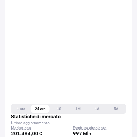
1 ora
24 ore
1S
1M
1A
5A
Statistiche di mercato
Ultimo aggiornamento
Market cap
Fornitura circolante
201.484,00 €
997 Mln