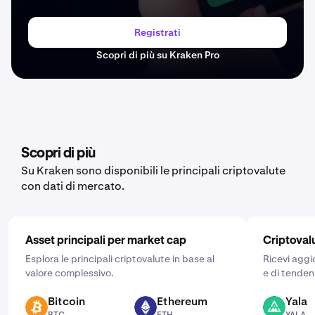
Registrati
Scopri di più su Kraken Pro
Scopri di più
Su Kraken sono disponibili le principali criptovalute
con dati di mercato.
Asset principali per market cap
Criptoval
Esplora le principali criptovalute in base al
Ricevi aggi
valore complessivo.
e di tenden
Bitcoin
Ethereum
Yala
BTC
ETH
YALA