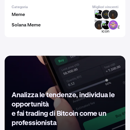
Categoria
Migliori vincenti
Meme
DOW
CATA
HORSE
Solana Meme
HORSE
NICK.EXE
WYNN
Analizza le tendenze, individua le
opportunità
e fai trading di Bitcoin come un
professionista