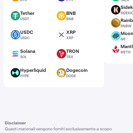
BTC
ETH
YALA
Sidek
SIDEKICK
Tether
BNB
SIDEKI
USDT
BNB
USDT
BNB
Rain
RNBW
RNBW
USDC
XRP
Moon
USDC
XRP
MF
USDC
XRP
MF
Mantl
METH
Solana
TRON
METH
SOL
TRX
SOL
TRX
Hyperliquid
Dogecoin
HYPE
DOGE
HYPE
DOGE
Disclaimer
Questi materiali vengono forniti esclusivamente a scopo