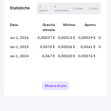
1
1
Statistiche
1 mese
1 anno
giorno
settimana
Data
Gravità
Minimo
Aperto
Chi
elevata
Jan 1, 2026
0,00037 €
0,00015 €
0,00029 €
0,0002
Jan 1, 2025
0,0070 €
0,00026 €
0,0041 €
0,0002
Jan 1, 2024
0,067 €
0,00020 €
0,00076 €
0,004
Mostra di più