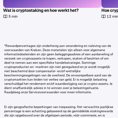
Wat is cryptostaking en hoe werkt het?
Hoe cry
5 min
12 mi
*Rewardpercentages zijn onderhevig aan verandering en naleving van de
voorwaarden van Kraken. Deze materialen zijn alleen voor algemene
informatiedoeleinden en zijn geen beleggingsadvies of een aanbeveling of
verzoek om cryptoassets te kopen, verkopen, staken of bezitten of om
deel te nemen aan een specifieke handelsstrategie. Sommige
cryptoproducten en -markten zijn niet gereguleerd en je wordt mogelijk
niet beschermd door compensatie- en/of wettelijke
beschermingsregelingen van de overheid. De onvoorspelbare aard van de
cryptomarkten kan leiden tot verlies van geld. Er is mogelijk belasting
verschuldigd het rendement en/of waardestijging van je crypto-assets. Je
dient onafhankelijk advies in te winnen over je belastingsituatie.
Raadpleeg onze Servicevoorwaarden voor meer informatie.
Er zijn geografische beperkingen van toepassing. Het verwachte jaarlijkse
percentage is een schatting gebaseerd op de gemiddelde stakingrewards
die zijn opgebouwd over de afgelopen periode, vóór commissie, en is