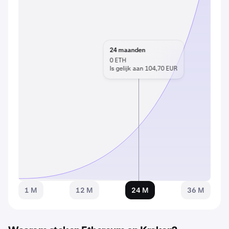
24
maanden
0
ETH
Is gelijk aan 104,70 EUR
1 M
12 M
24 M
36 M