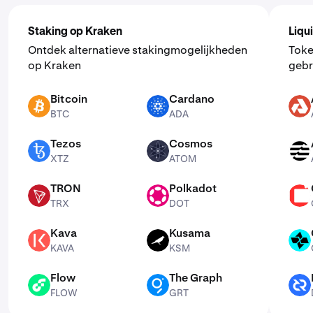
Staking op Kraken
Liqu
Ontdek alternatieve stakingmogelijkheden
Toke
op Kraken
gebr
Bitcoin
Cardano
BTC
ADA
AKT
BTC
ADA
Tezos
Cosmos
XTZ
ATOM
APT
XTZ
ATOM
TRON
Polkadot
TRX
DOT
CSPR
TRX
DOT
Kava
Kusama
KAVA
KSM
CTSI
KAVA
KSM
Flow
The Graph
FLOW
GRT
DCR
FLOW
GRT