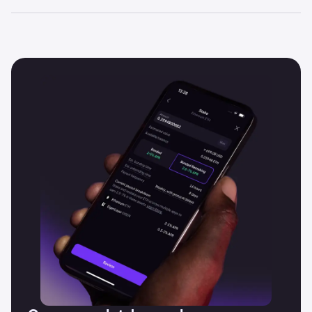
Ja, we streven ernaar om zo vaak mogelijk nieuwe
cryptocurrencies toe te voegen. Meld je bij ons aan om
e-mailmeldingen te ontvangen of volg ons op sociale
media om op de hoogte te blijven van al onze nieuwste
updates.