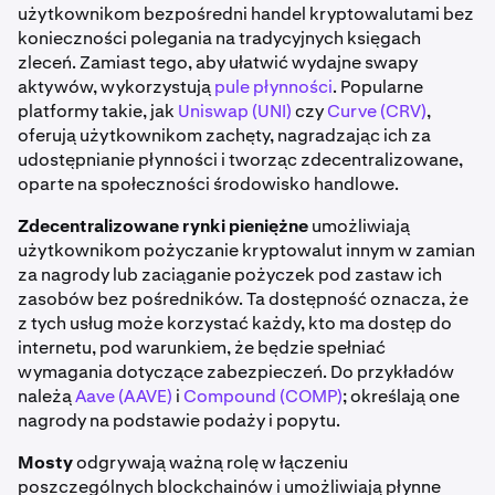
użytkownikom bezpośredni handel kryptowalutami bez
konieczności polegania na tradycyjnych księgach
zleceń. Zamiast tego, aby ułatwić wydajne swapy
aktywów, wykorzystują
pule płynności
. Popularne
platformy takie, jak
Uniswap (UNI)
czy
Curve (CRV)
,
oferują użytkownikom zachęty, nagradzając ich za
udostępnianie płynności i tworząc zdecentralizowane,
oparte na społeczności środowisko handlowe.
Zdecentralizowane rynki pieniężne
umożliwiają
użytkownikom pożyczanie kryptowalut innym w zamian
za nagrody lub zaciąganie pożyczek pod zastaw ich
zasobów bez pośredników. Ta dostępność oznacza, że
z tych usług może korzystać każdy, kto ma dostęp do
internetu, pod warunkiem, że będzie spełniać
wymagania dotyczące zabezpieczeń. Do przykładów
należą
Aave (AAVE)
i
Compound (COMP)
; określają one
nagrody na podstawie podaży i popytu.
Mosty
odgrywają ważną rolę w łączeniu
poszczególnych blockchainów i umożliwiają płynne