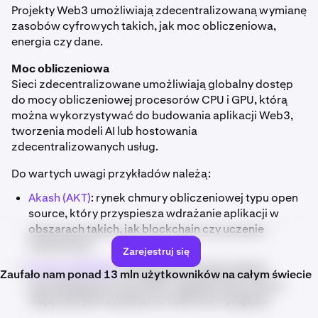
Projekty Web3 umożliwiają zdecentralizowaną wymianę
zasobów cyfrowych takich, jak moc obliczeniowa,
energia czy dane.
Moc obliczeniowa
Sieci zdecentralizowane umożliwiają globalny dostęp
do mocy obliczeniowej procesorów CPU i GPU, którą
można wykorzystywać do budowania aplikacji Web3,
tworzenia modeli AI lub hostowania
zdecentralizowanych usług.
Do wartych uwagi przykładów należą:
Akash (AKT)
: rynek chmury obliczeniowej typu open
source, który przyspiesza wdrażanie aplikacji w
obszarach takich, jak blockchain czy uczenie
maszynowe.
Zarejestruj się
Render (RENDER)
: sieć łącząca użytkowników
Zaufało nam ponad 13 mln użytkowników na całym świecie
potrzebujących mocy GPU z operatorami, którzy
mają niewykorzystaną moc GPU do wynajęcia.