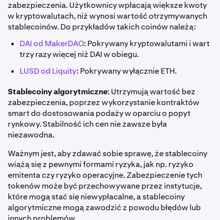
zabezpieczenia. Użytkownicy wpłacają większe kwoty
w kryptowalutach, niż wynosi wartość otrzymywanych
stablecoinów. Do przykładów takich coinów należą:
DAI od MakerDAO
: Pokrywany kryptowalutami i wart
trzy razy więcej niż DAI w obiegu.
LUSD od Liquity
: Pokrywany wyłącznie ETH.
Stablecoiny algorytmiczne
: Utrzymują wartość bez
zabezpieczenia, poprzez wykorzystanie kontraktów
smart do dostosowania podaży w oparciu o popyt
rynkowy. Stabilność ich cen nie zawsze była
niezawodna.
Ważnym jest, aby zdawać sobie sprawę, że stablecoiny
wiążą się z pewnymi formami ryzyka, jak np. ryzyko
emitenta czy ryzyko operacyjne. Zabezpieczenie tych
tokenów może być przechowywane przez instytucje,
które mogą stać się niewypłacalne, a stablecoiny
algorytmiczne mogą zawodzić z powodu błędów lub
innych problemów.