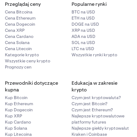
Przeglądaj ceny
Popularne rynki
Cena Bitcoina
BTC na USD
Cena Ethereum
ETH na USD
Cena Dogecoin
DOGE na USD
Cena XRP
XRP na USD
Cena Cardano
ADA na USD
Cena Solana
SOL na USD
Cena Litecoin
LTC na USD
Kategorie krypto
Wszystkie rynki krypto
Wszystkie ceny krypto
Prognozy cen
Przewodniki dotyczące
Edukacja w zakresie
kupna
krypto
Kup Bitcoin
Czym jest kryptowaluta?
Kup Ethereum
Czym jest Bitcoin?
Kup Dogecoin
Czym jest Ethereum?
Kup XRP
Najlepsze kryptowalutowe
Kup Cardano
platformy futures
Kup Solana
Najlepsze giełdy kryptowalut
Kup Litecoina
Kraken i Coinbase