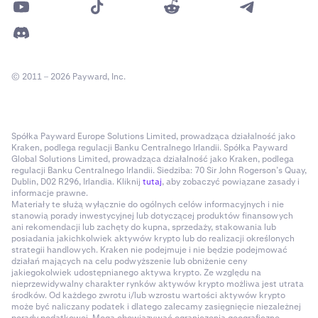
© 2011 – 2026 Payward, Inc.
Spółka Payward Europe Solutions Limited, prowadząca działalność jako
Kraken, podlega regulacji Banku Centralnego Irlandii. Spółka Payward
Global Solutions Limited, prowadząca działalność jako Kraken, podlega
regulacji Banku Centralnego Irlandii. Siedziba: 70 Sir John Rogerson’s Quay,
Dublin, D02 R296, Irlandia. Kliknij
tutaj
, aby zobaczyć powiązane zasady i
informacje prawne.
Materiały te służą wyłącznie do ogólnych celów informacyjnych i nie
stanowią porady inwestycyjnej lub dotyczącej produktów finansowych
ani rekomendacji lub zachęty do kupna, sprzedaży, stakowania lub
posiadania jakichkolwiek aktywów krypto lub do realizacji określonych
strategii handlowych. Kraken nie podejmuje i nie będzie podejmować
działań mających na celu podwyższenie lub obniżenie ceny
jakiegokolwiek udostępnianego aktywa krypto. Ze względu na
nieprzewidywalny charakter rynków aktywów krypto możliwa jest utrata
środków. Od każdego zwrotu i/lub wzrostu wartości aktywów krypto
może być naliczany podatek i dlatego zalecamy zasięgnięcie niezależnej