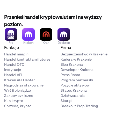
Przenieś handel kryptowalutami na wyższy
poziom.
Pro
Kraken
Krak
Desktop
Funkcje
Firma
Handel margin
Bezpieczeństwo w Krakenie
Handel kontraktami futures
Kariera w Krakenie
Handel OTC
Blog Krakena
Instytucje
Deweloper Krakena
Handel API
Press Room
Kraken API Center
Program partnerski
Nagrody za stakowanie
Pozycje aktywów
Wyślij pieniądze
Status Krakena
Zakupy cykliczne
Dział wsparcia
Kup krypto
Skargi
Sprzedaj krypto
Breakout Prop Trading