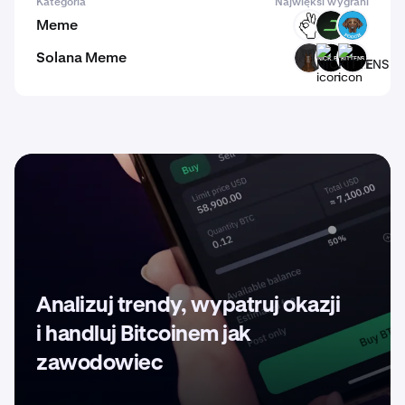
Kategoria
Najwięksi wygrani
Meme
OKIE
DARK
POOCH
Solana Meme
HORSE
NICK.EXE
KITTENS
Analizuj trendy, wypatruj okazji
i handluj Bitcoinem jak
zawodowiec