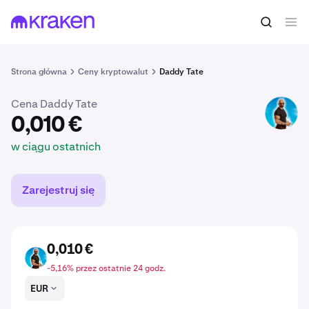
0,010 €
Kup DADDY
w ciągu ostatnich
Strona główna
Ceny kryptowalut
Daddy Tate
Cena Daddy Tate
DADDY
0,010 €
w ciągu ostatnich
Zarejestruj się
0,010 €
DADDY
-5,16% przez ostatnie 24 godz.
EUR