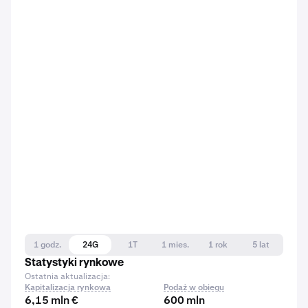
1 godz.
24G
1T
1 mies.
1 rok
5 lat
Statystyki rynkowe
Ostatnia aktualizacja:
Kapitalizacja rynkowa
Podaż w obiegu
6,15 mln €
600 mln