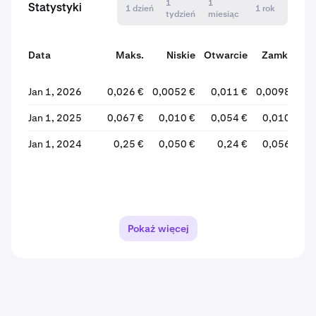
1
1
Statystyki
1 dzień
1 rok
tydzień
miesiąc
Data
Maks.
Niskie
Otwarcie
Zamknij
Jan 1, 2026
0,026 €
0,0052 €
0,011 €
0,0098 €
Jan 1, 2025
0,067 €
0,010 €
0,054 €
0,010 €
-
Jan 1, 2024
0,25 €
0,050 €
0,24 €
0,056 €
-
Pokaż więcej