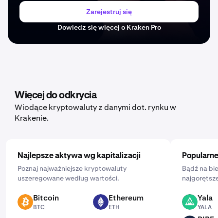
Zarejestruj się
Dowiedz się więcej o Kraken Pro
Więcej do odkrycia
Wiodące kryptowaluty z danymi dot. rynku w
Krakenie.
Najlepsze aktywa wg kapitalizacji
Popularne
Poznaj najważniejsze kryptowaluty
Bądź na bie
uszeregowane według wartości.
najgorętsze
Bitcoin
Ethereum
Yala
BTC
ETH
YALA
BTC
ETH
YALA