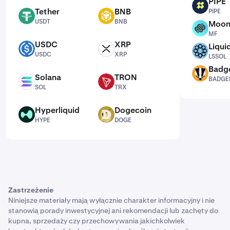
PIPE
PIPE
Tether
BNB
PIPE
USDT
BNB
USDT
BNB
Moon
MF
MF
USDC
XRP
Liqui
USDC
XRP
LSSOL
USDC
XRP
LSSOL
Badg
BADGER
Solana
TRON
BADGE
SOL
TRX
SOL
TRX
Hyperliquid
Dogecoin
HYPE
DOGE
HYPE
DOGE
Zastrzeżenie
Niniejsze materiały mają wyłącznie charakter informacyjny i nie
stanowią porady inwestycyjnej ani rekomendacji lub zachęty do
kupna, sprzedaży czy przechowywania jakichkolwiek