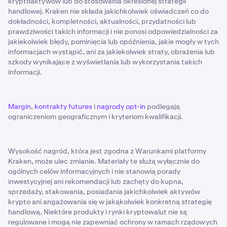
kryptoaktywów lub do stosowania określonej strategii
handlowej. Kraken nie składa jakichkolwiek oświadczeń co do
dokładności, kompletności, aktualności, przydatności lub
prawdziwości takich informacji i nie ponosi odpowiedzialności za
jakiekolwiek błędy, pominięcia lub opóźnienia, jakie mogły w tych
informacjach wystąpić, ani za jakiekolwiek straty, obrażenia lub
szkody wynikające z wyświetlania lub wykorzystania takich
informacji.
Margin
,
kontrakty futures
i
nagrody opt-in
podlegają
ograniczeniom geograficznym i kryteriom kwalifikacji.
Wysokość nagród, która jest zgodna z Warunkami platformy
Kraken, może ulec zmianie. Materiały te służą wyłącznie do
ogólnych celów informacyjnych i nie stanowią porady
inwestycyjnej ani rekomendacji lub zachęty do kupna,
sprzedaży, stakowania, posiadania jakichkolwiek aktywów
krypto ani angażowania się w jakąkolwiek konkretną strategię
handlową. Niektóre produkty i rynki kryptowalut nie są
regulowane i mogą nie zapewniać ochrony w ramach rządowych