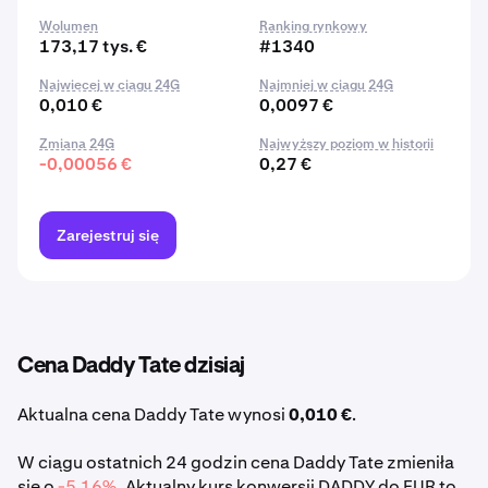
Wolumen
Ranking rynkowy
173,17 tys. €
#1340
Najwięcej w ciągu 24G
Najmniej w ciągu 24G
0,010 €
0,0097 €
Zmiana 24G
Najwyższy poziom w historii
-0,00056 €
0,27 €
Zarejestruj się
Cena Daddy Tate dzisiaj
Aktualna cena Daddy Tate wynosi
0,010 €
.
W ciągu ostatnich 24 godzin cena Daddy Tate zmieniła
się o
-5,16%
. Aktualny kurs konwersji DADDY do EUR to