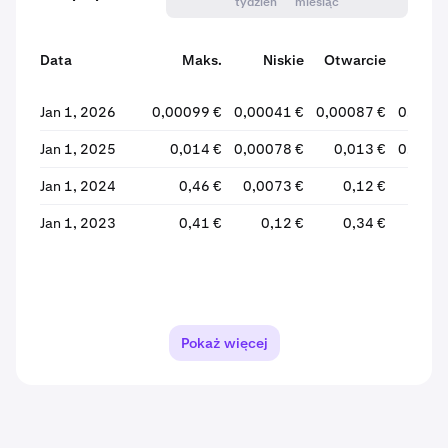
tydzień
miesiąc
Data
Maks.
Niskie
Otwarcie
Zamk
Jan 1, 2026
0,00099 €
0,00041 €
0,00087 €
0,0005
Jan 1, 2025
0,014 €
0,00078 €
0,013 €
0,0008
Jan 1, 2024
0,46 €
0,0073 €
0,12 €
0,01
Jan 1, 2023
0,41 €
0,12 €
0,34 €
0,1
Pokaż więcej