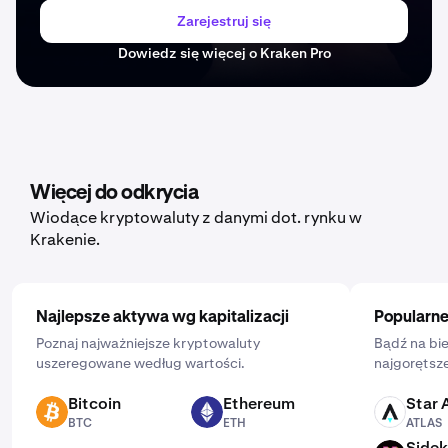
Zarejestruj się
Dowiedz się więcej o Kraken Pro
Więcej do odkrycia
Wiodące kryptowaluty z danymi dot. rynku w
Krakenie.
Najlepsze aktywa wg kapitalizacji
Popularne
Poznaj najważniejsze kryptowaluty
Bądź na bie
uszeregowane według wartości.
najgorętsze
Bitcoin
Ethereum
Star 
BTC
ETH
ATLAS
BTC
ETH
ATLAS
Sidek