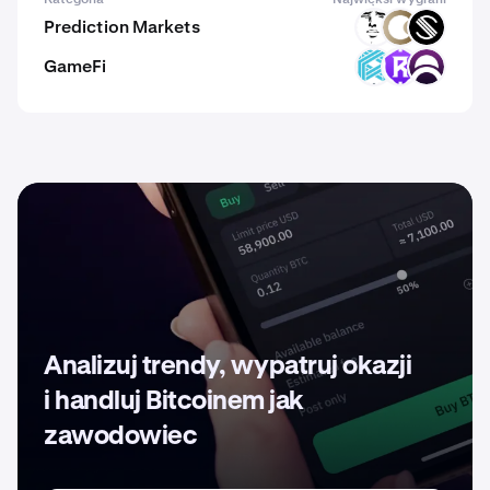
Prediction Markets
PUB
CAST
SPACE
GameFi
LUX
RST
DAR
Analizuj trendy, wypatruj okazji
i handluj Bitcoinem jak
zawodowiec