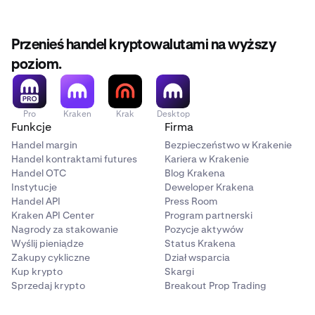
Przenieś handel kryptowalutami na wyższy
poziom.
Pro
Kraken
Krak
Desktop
Funkcje
Firma
Handel margin
Bezpieczeństwo w Krakenie
Handel kontraktami futures
Kariera w Krakenie
Handel OTC
Blog Krakena
Instytucje
Deweloper Krakena
Handel API
Press Room
Kraken API Center
Program partnerski
Nagrody za stakowanie
Pozycje aktywów
Wyślij pieniądze
Status Krakena
Zakupy cykliczne
Dział wsparcia
Kup krypto
Skargi
Sprzedaj krypto
Breakout Prop Trading