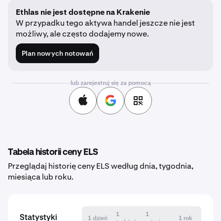
Ethlas nie jest dostępne na Krakenie
W przypadku tego aktywa handel jeszcze nie jest
możliwy, ale często dodajemy nowe.
Plan nowych notowań
lub zarejestruj się za pomocą
Tabela historii ceny ELS
Przeglądaj historię ceny ELS według dnia, tygodnia,
miesiąca lub roku.
1
1
Statystyki
1 dzień
1 rok