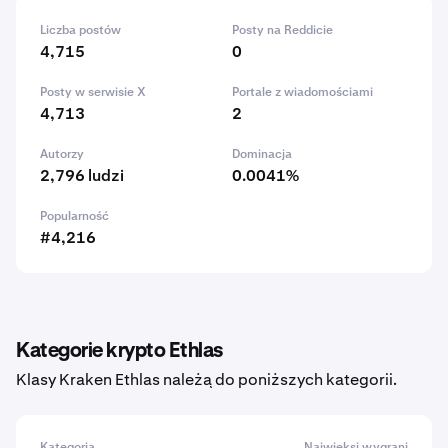
Liczba postów
Posty na Reddicie
4,715
0
Posty w serwisie X
Portale z wiadomościami
4,713
2
Autorzy
Dominacja
2,796 ludzi
0.0041%
Popularność
#4,216
Kategorie krypto Ethlas
Klasy Kraken Ethlas należą do poniższych kategorii.
Kategoria
Najwięksi wygrani