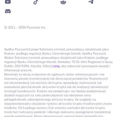
© 2011 – 2026 Payward, Inc.
Spółka Payward Europe Solutions Limited, prowadząca działalność jako
Kraken, podlega regulacji Banku Centralnego Irlandii. Spółka Payward
Global Solutions Limited, prowadząca działalność jako Kraken, podlega
regulacji Banku Centralnego Irlandii. Siedziba: 70 Sir John Rogerson’s Quay,
Dublin, D02 R296, Irlandia. Kliknij
tutaj
, aby zobaczyć powiązane zasady i
informacje prawne.
Materiały te służą wyłącznie do ogólnych celów informacyjnych i nie
stanowią porady inwestycyjnej lub dotyczącej produktów finansowych
ani rekomendacji lub zachęty do kupna, sprzedaży, stakowania lub
posiadania jakichkolwiek aktywów krypto lub do realizacji określonych
strategii handlowych. Kraken nie podejmuje i nie będzie podejmować
działań mających na celu podwyższenie lub obniżenie ceny
jakiegokolwiek udostępnianego aktywa krypto. Ze względu na
nieprzewidywalny charakter rynków aktywów krypto możliwa jest utrata
środków. Od każdego zwrotu i/lub wzrostu wartości aktywów krypto
może być naliczany podatek i dlatego zalecamy zasięgnięcie niezależnej
porady podatkowej. Mogą obowiązywać ograniczenia geograficzne.