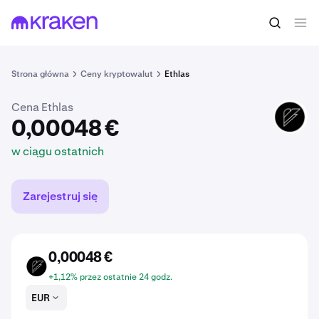
0,00048 €
Kup ELS
w ciągu ostatnich
Strona główna
Ceny kryptowalut
Ethlas
Cena Ethlas
ELS
0,00048 €
w ciągu ostatnich
Zarejestruj się
0,00048 €
ELS
+1,12% przez ostatnie 24 godz.
EUR