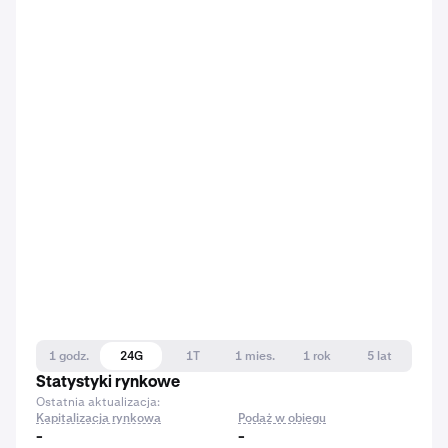
1 godz.
24G
1T
1 mies.
1 rok
5 lat
Statystyki rynkowe
Ostatnia aktualizacja:
Kapitalizacja rynkowa
Podaż w obiegu
-
-