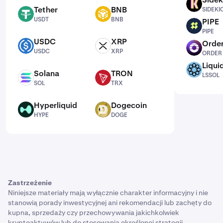
SIDEKICK
Tether
BNB
SIDEKI
USDT
BNB
USDT
BNB
PIPE
PIPE
PIPE
USDC
XRP
Order
USDC
XRP
ORDER
USDC
XRP
ORDER
Liqui
LSSOL
Solana
TRON
LSSOL
SOL
TRX
SOL
TRX
Hyperliquid
Dogecoin
HYPE
DOGE
HYPE
DOGE
Zastrzeżenie
Niniejsze materiały mają wyłącznie charakter informacyjny i nie
stanowią porady inwestycyjnej ani rekomendacji lub zachęty do
kupna, sprzedaży czy przechowywania jakichkolwiek
kryptoaktywów lub do stosowania określonej strategii