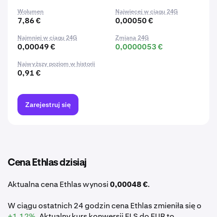
Wolumen
Najwięcej w ciągu 24G
7,86 €
0,00050 €
Najmniej w ciągu 24G
Zmiana 24G
0,00049 €
0,0000053 €
Najwyższy poziom w historii
0,91 €
Zarejestruj się
Cena Ethlas dzisiaj
Aktualna cena Ethlas wynosi
0,00048 €
.
W ciągu ostatnich 24 godzin cena Ethlas zmieniła się o
+1,12%
. Aktualny kurs konwersji ELS do EUR to