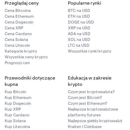
Przeglądaj ceny
Popularne rynki
Cena Bitcoina
BTC na USD
Cena Ethereum
ETH na USD
Cena Dogecoin
DOGE na USD
Cena XRP
XRP na USD
Cena Cardano
ADA na USD
Cena Solana
SOL na USD
Cena Litecoin
LTC na USD
Kategorie krypto
Wszystkie rynki krypto
Wszystkie ceny krypto
Prognozy cen
Przewodniki dotyczące
Edukacja w zakresie
kupna
krypto
Kup Bitcoin
Czym jest kryptowaluta?
Kup Ethereum
Czym jest Bitcoin?
Kup Dogecoin
Czym jest Ethereum?
Kup XRP
Najlepsze kryptowalutowe
Kup Cardano
platformy futures
Kup Solana
Najlepsze giełdy kryptowalut
Kup Litecoina
Kraken i Coinbase