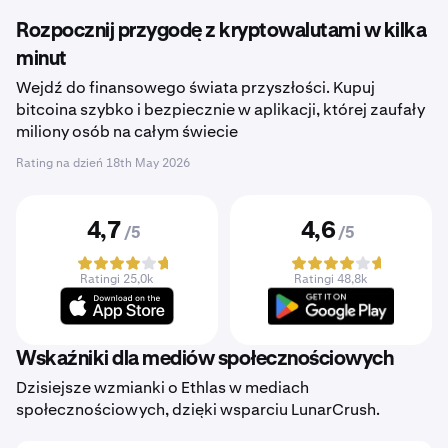
Rozpocznij przygodę z kryptowalutami w kilka
minut
Wejdź do finansowego świata przyszłości. Kupuj
bitcoina szybko i bezpiecznie w aplikacji, której zaufały
miliony osób na całym świecie
Rating na dzień
18th May 2026
4,7
4,6
/5
/5
Ratingi 25,0k
Ratingi 48,8k
Wskaźniki dla mediów społecznościowych
Dzisiejsze wzmianki o Ethlas w mediach
społecznościowych, dzięki wsparciu LunarCrush.