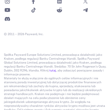
© 2011 – 2026 Payward, Inc.
Spółka Payward Europe Solutions Limited, prowadząca działalność jako
Kraken, podlega regulacji Banku Centralnego Irlandii. Spółka Payward
Global Solutions Limited, prowadząca działalność jako Kraken, podlega
regulacji Banku Centralnego Irlandii. Siedziba: 70 Sir John Rogerson’s Quay,
Dublin, D02 R296, Irlandia. Kliknij
tutaj
, aby zobaczyć powiązane zasady i
informacje prawne.
Materiały te służą wyłącznie do ogólnych celów informacyjnych i nie
stanowią porady inwestycyjnej lub dotyczącej produktów finansowych
ani rekomendacji lub zachęty do kupna, sprzedaży, stakowania lub
posiadania jakichkolwiek aktywów krypto lub do realizacji określonych
strategii handlowych. Kraken nie podejmuje i nie będzie podejmować
działań mających na celu podwyższenie lub obniżenie ceny
jakiegokolwiek udostępnianego aktywa krypto. Ze względu na
nieprzewidywalny charakter rynków aktywów krypto możliwa jest utrata
środków. Od każdego zwrotu i/lub wzrostu wartości aktywów krypto