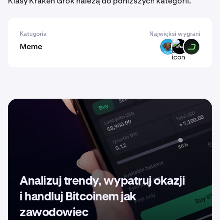
Klasy Kraken Grok należą do poniższych kategorii.
Kategoria
Najwięksi wygrani
Meme
POOCH
DOW
DARK
Analizuj trendy, wypatruj okazji
i handluj Bitcoinem jak
zawodowiec