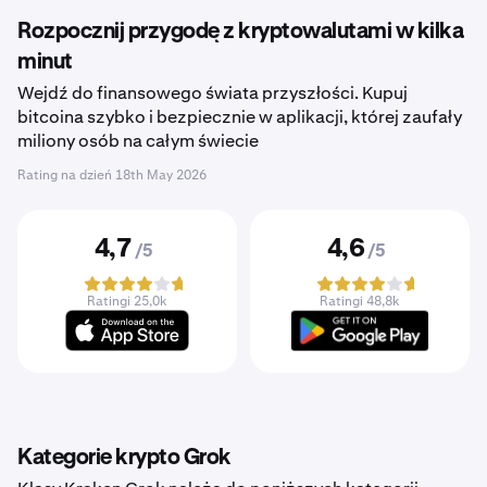
Rozpocznij przygodę z kryptowalutami w kilka
minut
Wejdź do finansowego świata przyszłości. Kupuj
bitcoina szybko i bezpiecznie w aplikacji, której zaufały
miliony osób na całym świecie
Rating na dzień
18th May 2026
4,7
4,6
/5
/5
Ratingi 25,0k
Ratingi 48,8k
Kategorie krypto Grok