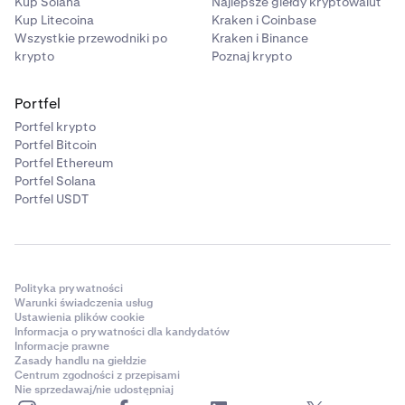
Kup Solana
Najlepsze giełdy kryptowalut
Kup Litecoina
Kraken i Coinbase
Wszystkie przewodniki po
Kraken i Binance
krypto
Poznaj krypto
Portfel
Portfel krypto
Portfel Bitcoin
Portfel Ethereum
Portfel Solana
Portfel USDT
Polityka prywatności
Warunki świadczenia usług
Ustawienia plików cookie
Informacja o prywatności dla kandydatów
Informacje prawne
Zasady handlu na giełdzie
Centrum zgodności z przepisami
Nie sprzedawaj/nie udostępniaj