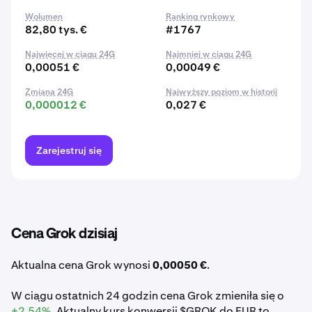
Wolumen
Ranking rynkowy
82,80 tys. €
#1767
Najwięcej w ciągu 24G
Najmniej w ciągu 24G
0,00051 €
0,00049 €
Zmiana 24G
Najwyższy poziom w historii
0,000012 €
0,027 €
Zarejestruj się
Cena Grok dzisiaj
Aktualna cena Grok wynosi
0,00050 €
.
W ciągu ostatnich 24 godzin cena Grok zmieniła się o
+2,54%
. Aktualny kurs konwersji $GROK do EUR to