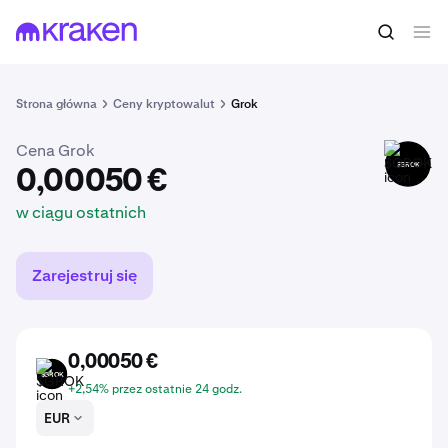
0,00050 €
Kup $GROK
w ciągu ostatnich
Strona główna
Ceny kryptowalut
Grok
Cena Grok
$GROK
0,00050 €
w ciągu ostatnich
Zarejestruj się
0,00050 €
$GROK
+2,54% przez ostatnie 24 godz.
EUR