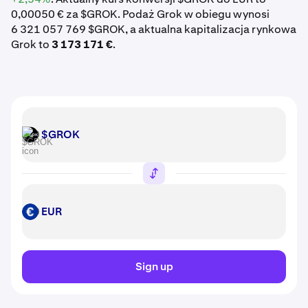
0,00050 € za $GROK. Podaż Grok w obiegu wynosi
6 321 057 769 $GROK, a aktualna kapitalizacja rynkowa
Grok to
3 173 171 €
.
$GROK
$GROK
EUR
EUR
Sign up