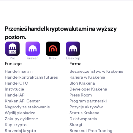
Przenieś handel kryptowalutami na wyższy
poziom.
Pro
Kraken
Krak
Desktop
Funkcje
Firma
Handel margin
Bezpieczeństwo w Krakenie
Handel kontraktami futures
Kariera w Krakenie
Handel OTC
Blog Krakena
Instytucje
Deweloper Krakena
Handel API
Press Room
Kraken API Center
Program partnerski
Nagrody za stakowanie
Pozycje aktywów
Wyślij pieniądze
Status Krakena
Zakupy cykliczne
Dział wsparcia
Kup krypto
Skargi
Sprzedaj krypto
Breakout Prop Trading