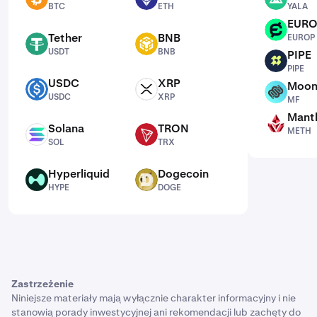
BTC
ETH
YALA
EUR
EUROP
Tether
BNB
EUROP
USDT
BNB
USDT
BNB
PIPE
PIPE
PIPE
USDC
XRP
Moon
USDC
XRP
MF
USDC
XRP
MF
Mantl
METH
Solana
TRON
METH
SOL
TRX
SOL
TRX
Hyperliquid
Dogecoin
HYPE
DOGE
HYPE
DOGE
Zastrzeżenie
Niniejsze materiały mają wyłącznie charakter informacyjny i nie
stanowią porady inwestycyjnej ani rekomendacji lub zachęty do