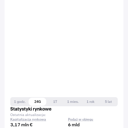
1 godz.
24G
1T
1 mies.
1 rok
5 lat
Statystyki rynkowe
Ostatnia aktualizacja:
Kapitalizacja rynkowa
Podaż w obiegu
3,17 mln €
6 mld