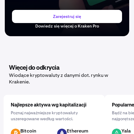
Zarejestruj się
Dowiedz się więcej o Kraken Pro
Więcej do odkrycia
Wiodące kryptowaluty z danymi dot. rynku w
Krakenie.
Najlepsze aktywa wg kapitalizacji
Popularne
Poznaj najważniejsze kryptowaluty
Bądź na bie
uszeregowane według wartości.
najgorętsze
Bitcoin
Ethereum
Yala
BTC
ETH
YALA