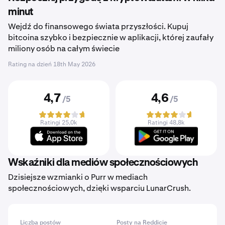
minut
Wejdź do finansowego świata przyszłości. Kupuj
bitcoina szybko i bezpiecznie w aplikacji, której zaufały
miliony osób na całym świecie
Rating na dzień
18th May 2026
4,7
4,6
/5
/5
Ratingi 25,0k
Ratingi 48,8k
Wskaźniki dla mediów społecznościowych
Dzisiejsze wzmianki o Purr w mediach
społecznościowych, dzięki wsparciu LunarCrush.
Liczba postów
Posty na Reddicie