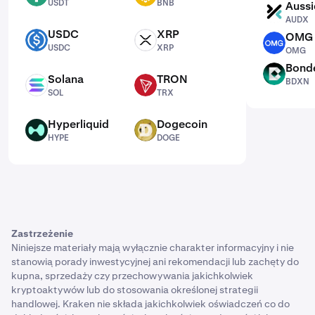
USDT
BNB
Aussi
AUDX
AUDX
USDC
XRP
OMG 
USDC
XRP
OMG
USDC
XRP
OMG
Bond
BDXN
Solana
TRON
BDXN
SOL
TRX
SOL
TRX
Hyperliquid
Dogecoin
HYPE
DOGE
HYPE
DOGE
Zastrzeżenie
Niniejsze materiały mają wyłącznie charakter informacyjny i nie
stanowią porady inwestycyjnej ani rekomendacji lub zachęty do
kupna, sprzedaży czy przechowywania jakichkolwiek
kryptoaktywów lub do stosowania określonej strategii
handlowej. Kraken nie składa jakichkolwiek oświadczeń co do