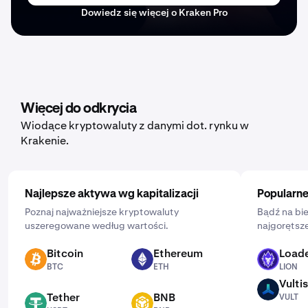
Dowiedz się więcej o Kraken Pro
Więcej do odkrycia
Wiodące kryptowaluty z danymi dot. rynku w
Krakenie.
Najlepsze aktywa wg kapitalizacji
Popularne
Poznaj najważniejsze kryptowaluty
Bądź na bie
uszeregowane według wartości.
najgorętsze
Bitcoin
Ethereum
Loade
BTC
ETH
LION
BTC
ETH
LION
Vultis
VULT
Tether
BNB
VULT
USDT
BNB