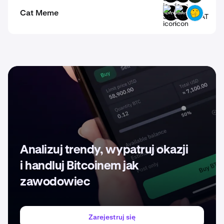
Cat Meme
SERIOUS
SUSHICAT
HMM
Analizuj trendy, wypatruj okazji
i handluj Bitcoinem jak
zawodowiec
Zarejestruj się