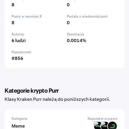
8
0
Posty w serwisie X
Portale z wiadomościami
8
0
Autorzy
Dominacja
6 ludzi
0.0014%
Popularność
#856
Kategorie krypto Purr
Klasy Kraken Purr należą do poniższych kategorii.
Kategoria
Najwięksi wygrani
Meme
SOMPI
LARP
DARK