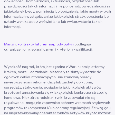
dokładności, kompletności, aktualności, przydatności lub
prawdziwości takich informacji i nie ponosi odpowiedzialności za
jakiekolwiek błędy, pominięcia lub opóźnienia, jakie mogły w tych
informacjach wystąpić, ani za jakiekolwiek straty, obrażenia lub
szkody wynikające z wyświetlania lub wykorzystania takich
informacji.
Margin
,
kontrakty futures
i
nagrody opt-in
podlegają
ograniczeniom geograficznym i kryteriom kwalifikacji.
Wysokość nagród, która jest zgodna z Warunkami platformy
Kraken, może ulec zmianie. Materiały te służą wyłącznie do
ogólnych celów informacyjnych i nie stanowią porady
inwestycyjnej ani rekomendacji lub zachęty do kupna,
sprzedaży, stakowania, posiadania jakichkolwiek aktywów
krypto ani angażowania się w jakąkolwiek konkretną strategię
handlową. Niektóre produkty i rynki kryptowalut nie są
regulowane i mogą nie zapewniać ochrony w ramach rządowych
programów rekompensat i/lub ochrony regulacyjnej. Ze względu
na nieprzewidywalny charakter rynków aktywów krypto możesz