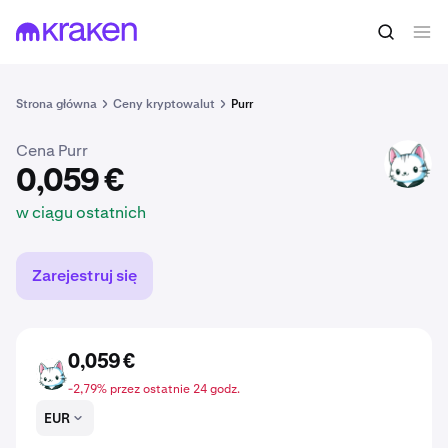
0,059 €
Kup PURR
w ciągu ostatnich
Strona główna
Ceny kryptowalut
Purr
Cena Purr
PURR
0,059 €
w ciągu ostatnich
Zarejestruj się
0,059 €
PURR
-2,79% przez ostatnie 24 godz.
EUR