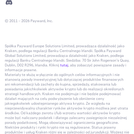
© 2011 – 2026 Payward, Inc.
Spółka Payward Europe Solutions Limited, prowadząca działalność jako
Kraken, podlega regulacji Banku Centralnego Irlandii. Spółka Payward
Global Solutions Limited, prowadząca działalność jako Kraken, podlega
regulacji Banku Centralnego Irlandii. Siedziba: 70 Sir John Rogerson’s Quay,
Dublin, D02 R296, Irlandia. Kliknij
tutaj
, aby zobaczyć powiązane zasady i
informacje prawne.
Materiały te służą wyłącznie do ogólnych celów informacyjnych i nie
stanowią porady inwestycyjnej lub dotyczącej produktów finansowych
ani rekomendacji lub zachęty do kupna, sprzedaży, stakowania lub
posiadania jakichkolwiek aktywów krypto lub do realizacji określonych
strategii handlowych. Kraken nie podejmuje i nie będzie podejmować
działań mających na celu podwyższenie lub obniżenie ceny
jakiegokolwiek udostępnianego aktywa krypto. Ze względu na
nieprzewidywalny charakter rynków aktywów krypto możliwa jest utrata
środków. Od każdego zwrotu i/lub wzrostu wartości aktywów krypto
może być naliczany podatek i dlatego zalecamy zasięgnięcie niezależnej
porady podatkowej. Mogą obowiązywać ograniczenia geograficzne.
Niektóre produkty i rynki krypto nie są regulowane. Status prawny
produktów i usług Kraken różni się w zależności od jurysdykcji. Możesz nie