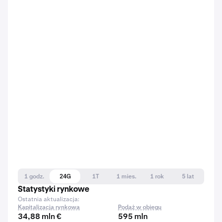
1 godz.
24G
1T
1 mies.
1 rok
5 lat
Statystyki rynkowe
Ostatnia aktualizacja:
Kapitalizacja rynkowa
Podaż w obiegu
34,88 mln €
595 mln