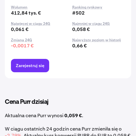
Wolumen
Ranking rynkowy
412,84 tys. €
#502
Najwięcej w ciągu 24G
Najmniej w ciągu 24G
0,061 €
0,058 €
Zmiana 24G
Najwyższy poziom w historii
-0,0017 €
0,66 €
Zarejestruj się
Cena Purr dzisiaj
Aktualna cena Purr wynosi
0,059 €
.
W ciągu ostatnich 24 godzin cena Purr zmieniła się o
-2,79%
. Aktualny kurs konwersji PURR do EUR to 0,059 €