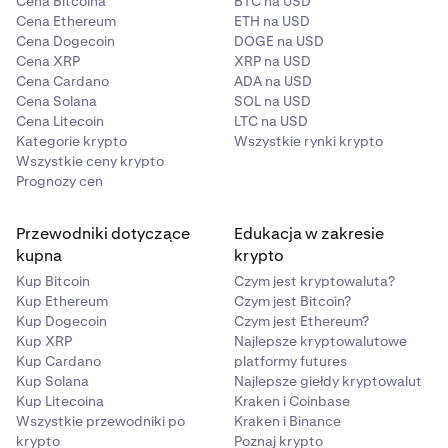
Cena Bitcoina
BTC na USD
Cena Ethereum
ETH na USD
Cena Dogecoin
DOGE na USD
Cena XRP
XRP na USD
Cena Cardano
ADA na USD
Cena Solana
SOL na USD
Cena Litecoin
LTC na USD
Kategorie krypto
Wszystkie rynki krypto
Wszystkie ceny krypto
Prognozy cen
Przewodniki dotyczące
Edukacja w zakresie
kupna
krypto
Kup Bitcoin
Czym jest kryptowaluta?
Kup Ethereum
Czym jest Bitcoin?
Kup Dogecoin
Czym jest Ethereum?
Kup XRP
Najlepsze kryptowalutowe
Kup Cardano
platformy futures
Kup Solana
Najlepsze giełdy kryptowalut
Kup Litecoina
Kraken i Coinbase
Wszystkie przewodniki po
Kraken i Binance
krypto
Poznaj krypto