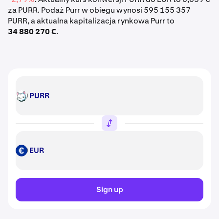
za PURR. Podaż Purr w obiegu wynosi 595 155 357
PURR, a aktualna kapitalizacja rynkowa Purr to
34 880 270 €
.
PURR
PURR
EUR
EUR
Sign up