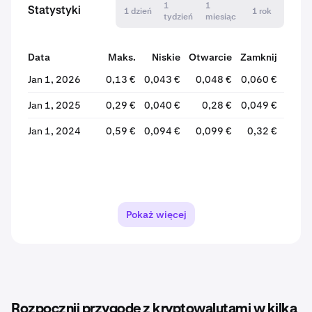
1
1
Statystyki
1 dzień
1 rok
tydzień
miesiąc
Data
Maks.
Niskie
Otwarcie
Zamknij
Zmia
Jan 1, 2026
0,13 €
0,043 €
0,048 €
0,060 €
+25
Jan 1, 2025
0,29 €
0,040 €
0,28 €
0,049 €
-82
Jan 1, 2024
0,59 €
0,094 €
0,099 €
0,32 €
+220
Pokaż więcej
Rozpocznij przygodę z kryptowalutami w kilka