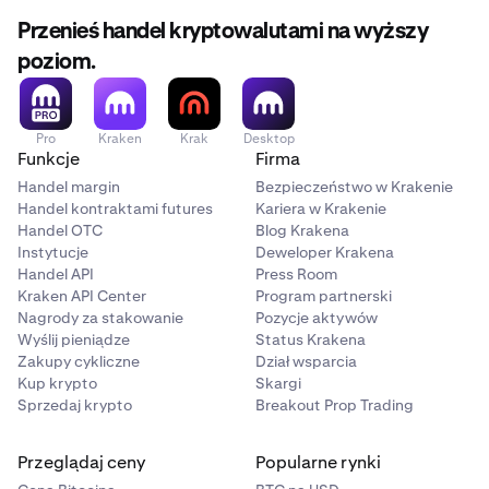
Przenieś handel kryptowalutami na wyższy
poziom.
Pro
Kraken
Krak
Desktop
Funkcje
Firma
Handel margin
Bezpieczeństwo w Krakenie
Handel kontraktami futures
Kariera w Krakenie
Handel OTC
Blog Krakena
Instytucje
Deweloper Krakena
Handel API
Press Room
Kraken API Center
Program partnerski
Nagrody za stakowanie
Pozycje aktywów
Wyślij pieniądze
Status Krakena
Zakupy cykliczne
Dział wsparcia
Kup krypto
Skargi
Sprzedaj krypto
Breakout Prop Trading
Przeglądaj ceny
Popularne rynki