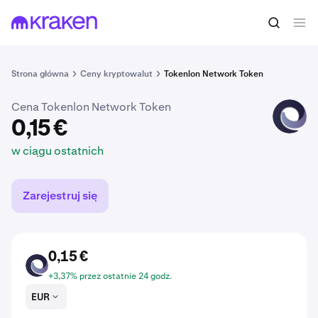
0,15 €
Kup LON
w ciągu ostatnich
Strona główna
Ceny kryptowalut
Tokenlon Network Token
Cena Tokenlon Network Token
LON
0,15 €
w ciągu ostatnich
Zarejestruj się
0,15 €
LON
+3,37% przez ostatnie 24 godz.
EUR