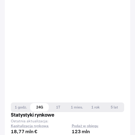
1 godz.
24G
1T
1 mies.
1 rok
5 lat
Statystyki rynkowe
Ostatnia aktualizacja:
Kapitalizacja rynkowa
Podaż w obiegu
18,77 mln €
123 mln