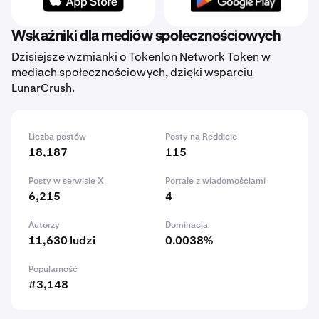
Wskaźniki dla mediów społecznościowych
Dzisiejsze wzmianki o Tokenlon Network Token w
mediach społecznościowych, dzięki wsparciu
LunarCrush.
Liczba postów
Posty na Reddicie
18,187
115
Posty w serwisie X
Portale z wiadomościami
6,215
4
Autorzy
Dominacja
11,630 ludzi
0.0038%
Popularność
#3,148