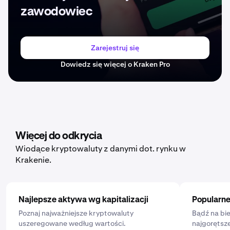
zawodowiec
Zarejestruj się
Dowiedz się więcej o Kraken Pro
Więcej do odkrycia
Wiodące kryptowaluty z danymi dot. rynku w
Krakenie.
Najlepsze aktywa wg kapitalizacji
Popularne
Poznaj najważniejsze kryptowaluty
Bądź na bie
uszeregowane według wartości.
najgorętsze