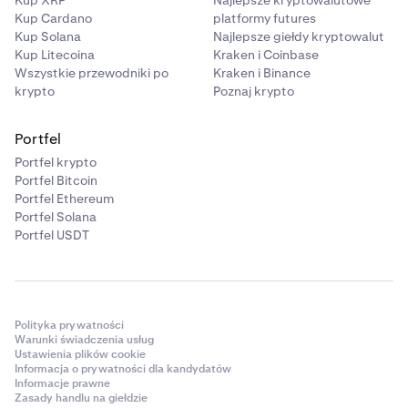
Kup XRP
Najlepsze kryptowalutowe
Kup Cardano
platformy futures
Kup Solana
Najlepsze giełdy kryptowalut
Kup Litecoina
Kraken i Coinbase
Wszystkie przewodniki po
Kraken i Binance
krypto
Poznaj krypto
Portfel
Portfel krypto
Portfel Bitcoin
Portfel Ethereum
Portfel Solana
Portfel USDT
Polityka prywatności
Warunki świadczenia usług
Ustawienia plików cookie
Informacja o prywatności dla kandydatów
Informacje prawne
Zasady handlu na giełdzie