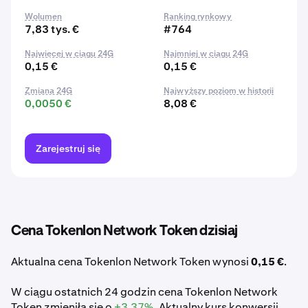
Wolumen
Ranking rynkowy
7,83 tys. €
#764
Najwięcej w ciągu 24G
Najmniej w ciągu 24G
0,15 €
0,15 €
Zmiana 24G
Najwyższy poziom w historii
0,0050 €
8,08 €
Zarejestruj się
Cena Tokenlon Network Token dzisiaj
Aktualna cena Tokenlon Network Token wynosi
0,15 €
.
W ciągu ostatnich 24 godzin cena Tokenlon Network
Token zmieniła się o
+3,37%
. Aktualny kurs konwersji