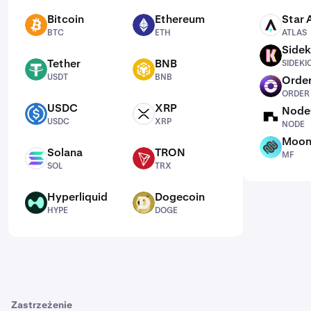
Bitcoin
Ethereum
Star 
BTC
ETH
ATLAS
BTC
ETH
ATLAS
Sidek
SIDEKICK
Tether
BNB
SIDEKI
USDT
BNB
USDT
BNB
Order
ORDER
ORDER
USDC
XRP
Node
USDC
XRP
NODE
USDC
XRP
NODE
Moon
MF
Solana
TRON
MF
SOL
TRX
SOL
TRX
Hyperliquid
Dogecoin
HYPE
DOGE
HYPE
DOGE
Zastrzeżenie