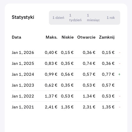
1
1
Statystyki
1 dzień
1 rok
tydzień
miesiąc
Data
Maks.
Niskie
Otwarcie
Zamknij
Zmia
Jan 1, 2026
0,40 €
0,15 €
0,36 €
0,15 €
-58,5
Jan 1, 2025
0,83 €
0,35 €
0,74 €
0,36 €
-51,3
Jan 1, 2024
0,99 €
0,56 €
0,57 €
0,77 €
+35,8
Jan 1, 2023
0,62 €
0,35 €
0,53 €
0,57 €
+6,4
Jan 1, 2022
1,37 €
0,53 €
1,34 €
0,53 €
-60,0
Jan 1, 2021
2,41 €
1,35 €
2,31 €
1,35 €
-41,7