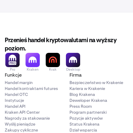
Przenieś handel kryptowalutami na wyższy
poziom.
Pro
Kraken
Krak
Desktop
Funkcje
Firma
Handel margin
Bezpieczeństwo w Krakenie
Handel kontraktami futures
Kariera w Krakenie
Handel OTC
Blog Krakena
Instytucje
Deweloper Krakena
Handel API
Press Room
Kraken API Center
Program partnerski
Nagrody za stakowanie
Pozycje aktywów
Wyślij pieniądze
Status Krakena
Zakupy cykliczne
Dział wsparcia