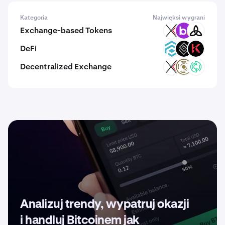
Kategoria
Najwięksi wygrani
Exchange-based Tokens
EXCC
BNS
MDEX
DeFi
TRADE
DECT
KAR
Decentralized Exchange
EXCC
ADO
ZIX
Analizuj trendy, wypatruj okazji
i handluj Bitcoinem jak