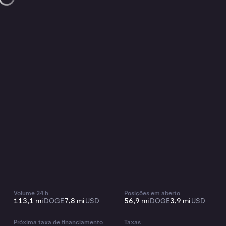
Volume 24 h
Posições em aberto
113,1 mi
DOGE
7,8 mi
USD
56,9 mi
DOGE
3,9 mi
USD
Próxima taxa de financiamento
Taxas