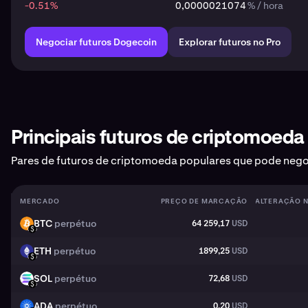
-0.51
%
0,0000021074
% / hora
Negociar futuros Dogecoin
Explorar futuros no Pro
Principais futuros de criptomoeda
Pares de futuros de criptomoeda populares que pode nego
MERCADO
PREÇO DE MARCAÇÃO
ALTERAÇÃO N
BTC
perpétuo
64 259,17
USD
BTC
USD
ETH
perpétuo
1899,25
USD
ETH
USD
SOL
perpétuo
72,68
USD
SOL
USD
ADA
perpétuo
0,20
USD
ADA