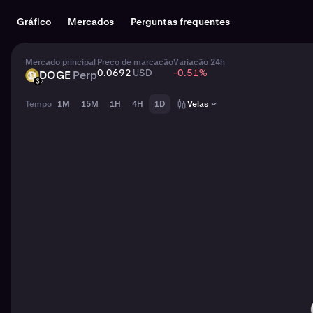
Gráfico
Mercados
Perguntas frequentes
Mercado principal
Preço de marcação
Variação 24h
0.0692
USD
-0.51
%
DOGE
Perp
DOGE
USD
Tempo
1M
15M
1H
4H
1D
Velas