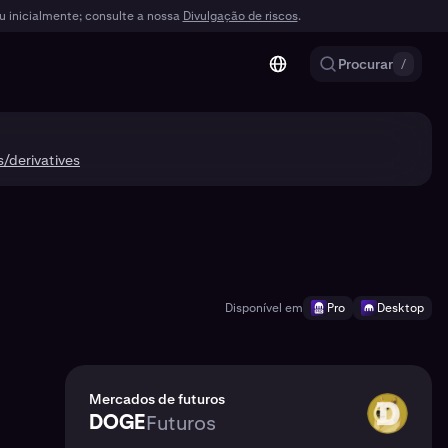
iu inicialmente; consulte a nossa
Divulgação de riscos
.
Procurar
/
s/derivatives
Disponível em
Pro
Desktop
Mercados de futuros
DOGE
Futuros
DOGE