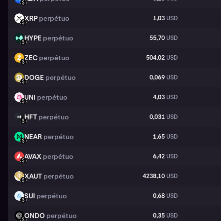
USD
XRP
perpétuo
1,03
USD
XRP
USD
HYPE
perpétuo
55,70
USD
HYPE
USD
ZEC
perpétuo
504,02
USD
ZEC
USD
DOGE
perpétuo
0,069
USD
DOGE
USD
UNI
perpétuo
4,03
USD
UNI
USD
HFT
perpétuo
0,031
USD
HFT
USD
NEAR
perpétuo
1,65
USD
NEAR
USD
AVAX
perpétuo
6,42
USD
AVAX
USD
XAUT
perpétuo
4238,10
USD
XAUT
USD
SUI
perpétuo
0,68
USD
SUI
USD
ONDO
perpétuo
0,35
USD
ONDO
USD