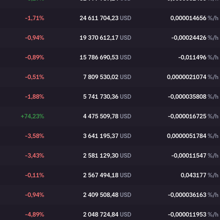
-1,71%
24 611 704,23
USD
0,000014656
%/h
-0,94%
19 370 612,17
USD
-0,00024426
%/h
-0,89%
15 786 690,53
USD
-0,011496
%/h
-0,51%
7 809 530,02
USD
0,0000021074
%/h
-1,88%
5 741 730,36
USD
-0,000035808
%/h
+74,23%
4 475 509,78
USD
-0,000016725
%/h
-3,58%
3 641 195,37
USD
0,0000051784
%/h
-3,43%
2 581 129,30
USD
-0,00011547
%/h
-0,11%
2 567 494,18
USD
0,043177
%/h
-0,94%
2 409 508,48
USD
-0,000036163
%/h
-4,89%
2 048 724,84
USD
-0,000011953
%/h