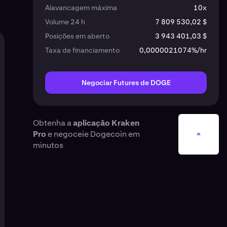
Alavancagem máxima
10x
Volume 24 h
7 809 530,02 $
Posições em aberto
3 943 401,03 $
Taxa de financiamento
0,0000021074%/hr
Negociar Futures de DOGE
Obtenha a
aplicação Kraken
Pro
e negoceie Dogecoin em
minutos