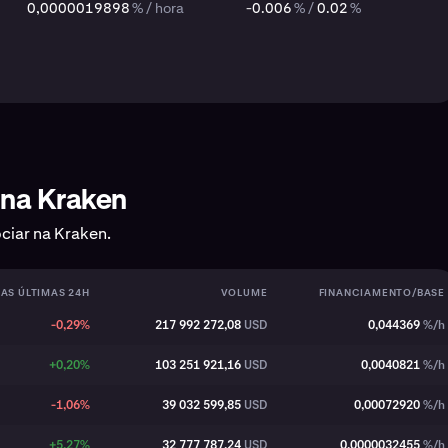
0,0000019898
% / hora
-0.006
% /
0.02
%
 na Kraken
ciar na Kraken.
AS ÚLTIMAS 24H
VOLUME
FINANCIAMENTO/BASE
-0,29%
217 992 272,08
USD
0,044369
%/h
+0,20%
103 251 921,16
USD
0,0040821
%/h
-1,06%
39 032 599,85
USD
0,00072920
%/h
+5,27%
32 777 787,24
USD
0,0000032455
%/h