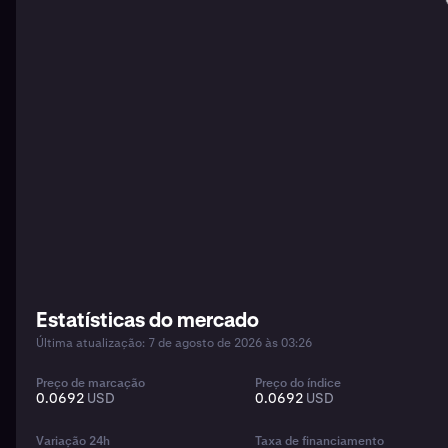
Estatísticas do mercado
Última atualização: 7 de agosto de 2026 às 03:26
Preço de marcação
Preço do índice
0.0692
USD
0.0692
USD
Variação 24h
Taxa de financiamento