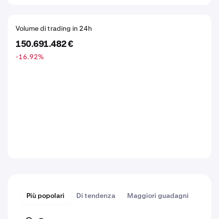
Volume di trading in 24h
150.691.482 €
-16.92
%
Più popolari
Di tendenza
Maggiori guadagni
Maggi