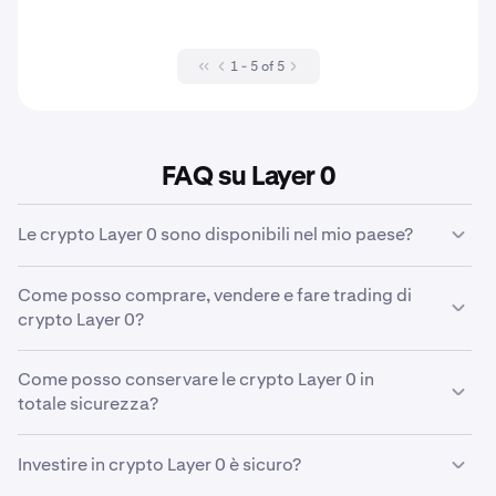
1 - 5 of 5
FAQ su Layer 0
Le crypto Layer 0 sono disponibili nel mio paese?
Alcune
restrizioni geografiche
possono influire sugli
Come posso comprare, vendere e fare trading di
asset crypto disponibili per la vendita, l'acquisto e il
crypto Layer 0?
trading nel tuo Paese di residenza verificato.
Con Kraken è facile acquistare, vendere e fare trading di
Come posso conservare le crypto Layer 0 in
653 famose crypto, ad esempio le crypto Layer 0. Visita
totale sicurezza?
la nostra
pagina del Centro di supporto
dedicata per
consultare la guida dettagliata.
Le crypto Layer 0 vengono conservate in
wallet
con
Investire in crypto Layer 0 è sicuro?
diverse opzioni disponibili in base alle scelte personali di
Si applicano restrizioni geografiche.
soluzioni che integrano vari livelli di convenienza e