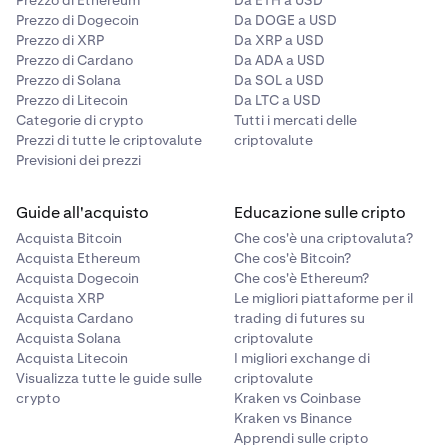
Prezzo di Ethereum
Da ETH a USD
contratto.
Prezzo di Dogecoin
Da DOGE a USD
Prezzo di XRP
Da XRP a USD
Prezzo di Cardano
Da ADA a USD
Prezzo di Solana
Da SOL a USD
Prezzo di Litecoin
Da LTC a USD
Categorie di crypto
Tutti i mercati delle
Prezzi di tutte le criptovalute
criptovalute
Previsioni dei prezzi
Guide all'acquisto
Educazione sulle cripto
Acquista Bitcoin
Che cos'è una criptovaluta?
Acquista Ethereum
Che cos'è Bitcoin?
Acquista Dogecoin
Che cos'è Ethereum?
Acquista XRP
Le migliori piattaforme per il
Acquista Cardano
trading di futures su
Acquista Solana
criptovalute
Acquista Litecoin
I migliori exchange di
Visualizza tutte le guide sulle
criptovalute
crypto
Kraken vs Coinbase
Kraken vs Binance
Apprendi sulle cripto