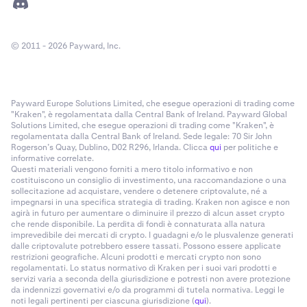
© 2011 - 2026 Payward, Inc.
Payward Europe Solutions Limited, che esegue operazioni di trading come
"Kraken", è regolamentata dalla Central Bank of Ireland. Payward Global
Solutions Limited, che esegue operazioni di trading come "Kraken", è
regolamentata dalla Central Bank of Ireland. Sede legale: 70 Sir John
Rogerson’s Quay, Dublino, D02 R296, Irlanda. Clicca
qui
per politiche e
informative correlate.
Questi materiali vengono forniti a mero titolo informativo e non
costituiscono un consiglio di investimento, una raccomandazione o una
sollecitazione ad acquistare, vendere o detenere criptovalute, né a
impegnarsi in una specifica strategia di trading. Kraken non agisce e non
agirà in futuro per aumentare o diminuire il prezzo di alcun asset crypto
che rende disponibile. La perdita di fondi è connaturata alla natura
imprevedibile dei mercati di crypto. I guadagni e/o le plusvalenze generati
dalle criptovalute potrebbero essere tassati. Possono essere applicate
restrizioni geografiche. Alcuni prodotti e mercati crypto non sono
regolamentati. Lo status normativo di Kraken per i suoi vari prodotti e
servizi varia a seconda della giurisdizione e potresti non avere protezione
da indennizzi governativi e/o da programmi di tutela normativa. Leggi le
noti legali pertinenti per ciascuna giurisdizione (
qui
).