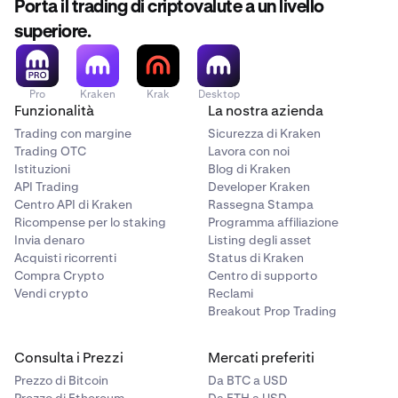
Rischio di liquidità del mercato
: La bassa liquidità
Porta il trading di criptovalute a un livello
può rendere difficile acquistare o vendere asset al
superiore.
prezzo desiderato.
Rischio operativo
: Problemi tecnici, interruzioni
dell'exchange o malfunzionamenti dei wallet
Pro
Kraken
Krak
Desktop
possono impedire l'accesso ai fondi.
Funzionalità
La nostra azienda
Trading con margine
Sicurezza di Kraken
Rischio di scam
: I progetti fraudolenti o gli schemi
Trading OTC
Lavora con noi
Ponzi possono portare alla perdita totale
Istituzioni
Blog di Kraken
dell'investimento.
API Trading
Developer Kraken
Centro API di Kraken
Rassegna Stampa
Rischio tecnologico
: I bug o i guasti nella tecnologia
Ricompense per lo staking
Programma affiliazione
blockchain potrebbero compromettere la
Invia denaro
Listing degli asset
funzionalità o il valore di una criptovaluta.
Acquisti ricorrenti
Status di Kraken
Compra Crypto
Centro di supporto
Rischio di controparte
: Se una piattaforma o un
Vendi crypto
Reclami
exchange di criptovalute fallisce o cade vittima di
Breakout Prop Trading
hackeraggio, potresti perdere l'accesso ai tuoi fondi.
Rischio di smart contract
: Le vulnerabilità o i bug
Consulta i Prezzi
Mercati preferiti
negli smart contract possono essere sfruttati,
Prezzo di Bitcoin
Da BTC a USD
portando alla perdita di fondi o al fallimento del