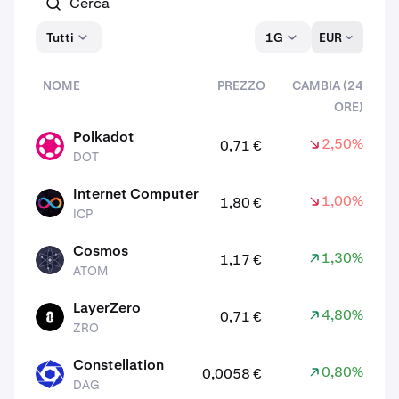
Tutti
1G
EUR
NOME
PREZZO
CAMBIA (24
ORE)
asset
Polkadot
2,50%
0,71 €
DOT
DOT
Internet Computer
1,00%
1,80 €
ICP
ICP
Cosmos
1,30%
1,17 €
ATOM
ATOM
LayerZero
4,80%
0,71 €
ZRO
ZRO
Constellation
0,80%
0,0058 €
DAG
DAG