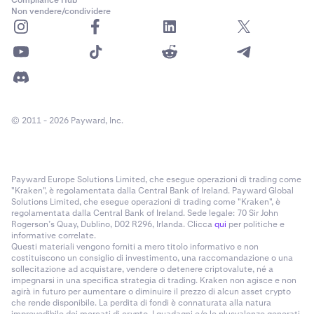
Non vendere/condividere
© 2011 - 2026 Payward, Inc.
Payward Europe Solutions Limited, che esegue operazioni di trading come
"Kraken", è regolamentata dalla Central Bank of Ireland. Payward Global
Solutions Limited, che esegue operazioni di trading come "Kraken", è
regolamentata dalla Central Bank of Ireland. Sede legale: 70 Sir John
Rogerson’s Quay, Dublino, D02 R296, Irlanda. Clicca
qui
per politiche e
informative correlate.
Questi materiali vengono forniti a mero titolo informativo e non
costituiscono un consiglio di investimento, una raccomandazione o una
sollecitazione ad acquistare, vendere o detenere criptovalute, né a
impegnarsi in una specifica strategia di trading. Kraken non agisce e non
agirà in futuro per aumentare o diminuire il prezzo di alcun asset crypto
che rende disponibile. La perdita di fondi è connaturata alla natura
imprevedibile dei mercati di crypto. I guadagni e/o le plusvalenze generati