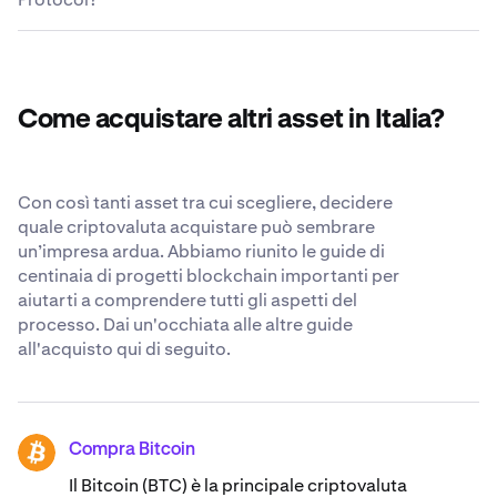
modo rapido e semplice. Per un elenco completo delle
Kraken. Anche se riteniamo che il posto più sicuro per le
coppie per il trading, visita il
tue crypto sia il tuo wallet personale, ci impegniamo
Centro di supporto di
L'attuale fornitura circolante di Across Protocol è
Kraken
costantemente a essere il più trasparenti e sicuri
.
704.661.104 ACX.
possibile quando ci affidi i tuoi Across Protocol. Scopri
di più sui nostri
standard di sicurezza riconosciuti a
Come acquistare altri asset in Italia?
livello mondiale
.
Con così tanti asset tra cui scegliere, decidere
quale criptovaluta acquistare può sembrare
un’impresa ardua. Abbiamo riunito le guide di
centinaia di progetti blockchain importanti per
aiutarti a comprendere tutti gli aspetti del
processo. Dai un'occhiata alle altre guide
all'acquisto qui di seguito.
Compra Bitcoin
BTC
Il Bitcoin (BTC) è la principale criptovaluta