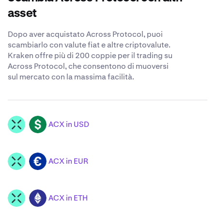
asset
Dopo aver acquistato Across Protocol, puoi
scambiarlo con valute fiat e altre criptovalute.
Kraken offre più di 200 coppie per il trading su
Across Protocol, che consentono di muoversi
sul mercato con la massima facilità.
ACX in USD
ACX
USD
ACX in EUR
ACX
EUR
ACX in ETH
ACX
ETH