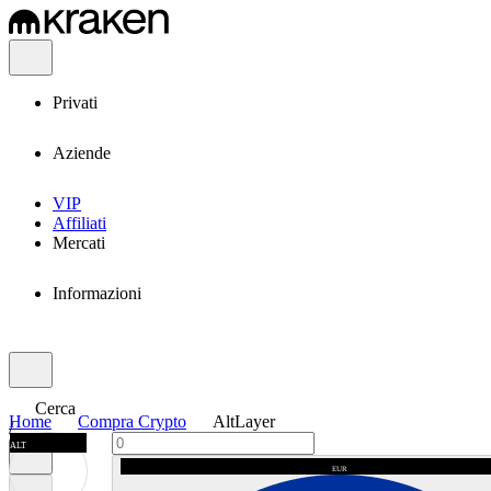
Privati
Aziende
VIP
Affiliati
Mercati
Informazioni
Cerca
Home
Compra Crypto
AltLayer
/
ALT
EUR