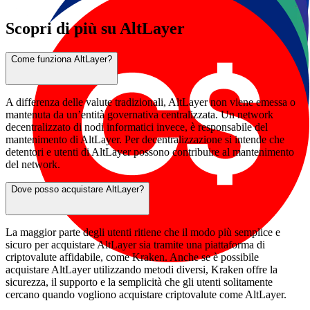
Scopri di più su AltLayer
Come funziona AltLayer?
A differenza delle valute tradizionali, AltLayer non viene emessa o
mantenuta da un’entità governativa centralizzata. Un network
decentralizzato di nodi informatici invece, è responsabile del
mantenimento di AltLayer. Per decentralizzazione si intende che
detentori e utenti di AltLayer possono contribuire al mantenimento
del network.
Dove posso acquistare AltLayer?
La maggior parte degli utenti ritiene che il modo più semplice e
sicuro per acquistare AltLayer sia tramite una piattaforma di
criptovalute affidabile, come Kraken. Anche se è possibile
acquistare AltLayer utilizzando metodi diversi, Kraken offre la
sicurezza, il supporto e la semplicità che gli utenti solitamente
cercano quando vogliono acquistare criptovalute come AltLayer.