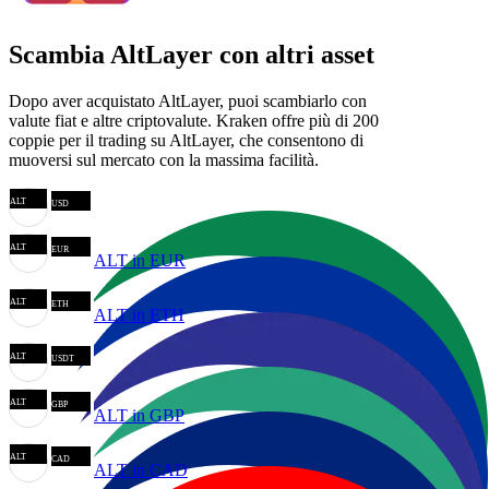
Scambia AltLayer con altri asset
Dopo aver acquistato AltLayer, puoi scambiarlo con
valute fiat e altre criptovalute. Kraken offre più di 200
coppie per il trading su AltLayer, che consentono di
muoversi sul mercato con la massima facilità.
ALT
USD
ALT
EUR
ALT in EUR
ALT
ETH
ALT in ETH
ALT
USDT
ALT
GBP
ALT in GBP
ALT
CAD
ALT in CAD