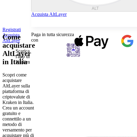
ALT
Acquista AltLayer
Registrati
Paga in tutta sicurezza
Acquista
Come
con
AltLayer
acquistare
Scarica
AltLayer
l'app di
in Italia
Kraken
Scopri come
acquistare
AltLayer sulla
piattaforma di
criptovalute di
Kraken in Italia.
Crea un account
gratuito e
connettilo a un
metodo di
versamento per
acquistare più di