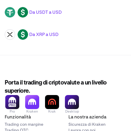
Da USDT a USD
USDT
USD
Da XRP a USD
XRP
USD
Porta il trading di criptovalute a un livello
superiore.
Pro
Kraken
Krak
Desktop
Funzionalità
La nostra azienda
Trading con margine
Sicurezza di Kraken
Trading OTC
Lavora con noi