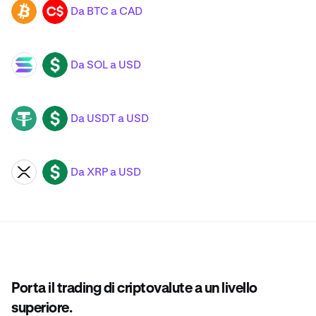
Da BTC a CAD
BTC
CAD
Da SOL a USD
SOL
USD
Da USDT a USD
USDT
USD
Da XRP a USD
XRP
USD
Porta il trading di criptovalute a un livello
superiore.