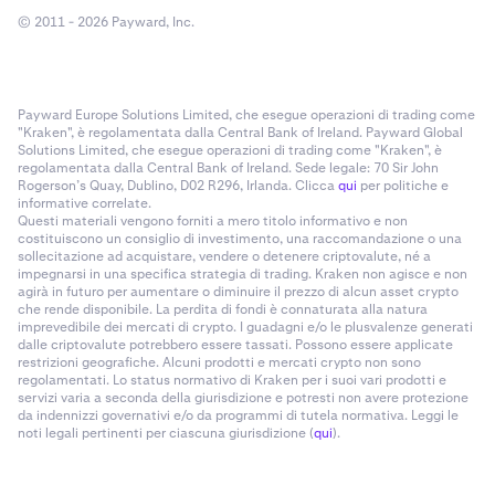
© 2011 - 2026 Payward, Inc.
Payward Europe Solutions Limited, che esegue operazioni di trading come
"Kraken", è regolamentata dalla Central Bank of Ireland. Payward Global
Solutions Limited, che esegue operazioni di trading come "Kraken", è
regolamentata dalla Central Bank of Ireland. Sede legale: 70 Sir John
Rogerson’s Quay, Dublino, D02 R296, Irlanda. Clicca
qui
per politiche e
informative correlate.
Questi materiali vengono forniti a mero titolo informativo e non
costituiscono un consiglio di investimento, una raccomandazione o una
sollecitazione ad acquistare, vendere o detenere criptovalute, né a
impegnarsi in una specifica strategia di trading. Kraken non agisce e non
agirà in futuro per aumentare o diminuire il prezzo di alcun asset crypto
che rende disponibile. La perdita di fondi è connaturata alla natura
imprevedibile dei mercati di crypto. I guadagni e/o le plusvalenze generati
dalle criptovalute potrebbero essere tassati. Possono essere applicate
restrizioni geografiche. Alcuni prodotti e mercati crypto non sono
regolamentati. Lo status normativo di Kraken per i suoi vari prodotti e
servizi varia a seconda della giurisdizione e potresti non avere protezione
da indennizzi governativi e/o da programmi di tutela normativa. Leggi le
noti legali pertinenti per ciascuna giurisdizione (
qui
).