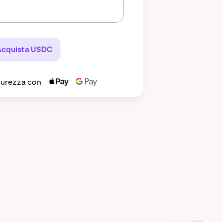
Acquista USDC
icurezza con