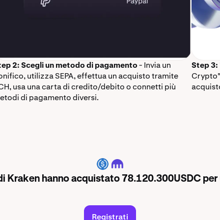
tep 2: Scegli un metodo di pagamento
- Invia un
Step 3
onifico, utilizza SEPA, effettua un acquisto tramite
Crypto"
CH, usa una carta di credito/debito o connetti più
acquist
etodi di pagamento diversi.
USDC
ti di Kraken hanno acquistato 78.120.300USDC per
Registrati