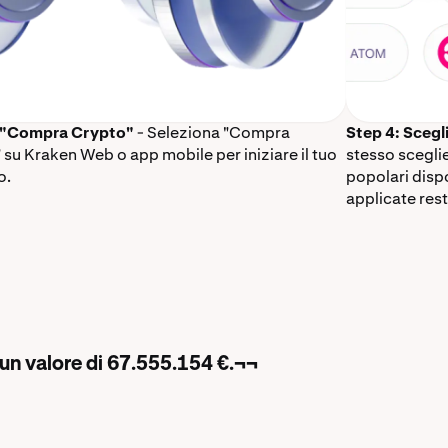
: "Compra Crypto"
- Seleziona "Compra
Step 4: Scegl
 su Kraken Web o app mobile per iniziare il tuo
stesso sceglie
o.
popolari disp
applicate rest
 un valore di 67.555.154 €.¬¬