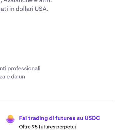
i in dollari USA.
nti professionali
zza e da un
Fai trading di futures su USDC
Oltre 95 futures perpetui