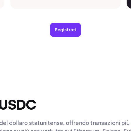
Registrati
u USDC
 del dollaro statunitense, offrendo transazioni p
ziona su più network, tra cui Ethereum, Solana, Sui,