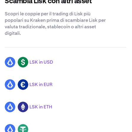
Scambia Lisk con altri asset
Scopri le coppie per il trading di Lisk più
popolari su Kraken prima di scambiare Lisk per
valuta tradizionale, stablecoin o altri asset
digitali.
LSK in USD
LSK
USD
LSK in EUR
LSK
EUR
LSK in ETH
LSK
ETH
LSK
USDT