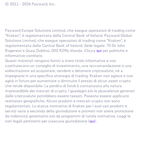
© 2011 - 2026 Payward, Inc.
Payward Europe Solutions Limited, che esegue operazioni di trading come
"Kraken", è regolamentata dalla Central Bank of Ireland. Payward Global
Solutions Limited, che esegue operazioni di trading come "Kraken", è
regolamentata dalla Central Bank of Ireland. Sede legale: 70 Sir John
Rogerson’s Quay, Dublino, D02 R296, Irlanda. Clicca
qui
per politiche e
informative correlate.
Questi materiali vengono forniti a mero titolo informativo e non
costituiscono un consiglio di investimento, una raccomandazione o una
sollecitazione ad acquistare, vendere o detenere criptovalute, né a
impegnarsi in una specifica strategia di trading. Kraken non agisce e non
agirà in futuro per aumentare o diminuire il prezzo di alcun asset crypto
che rende disponibile. La perdita di fondi è connaturata alla natura
imprevedibile dei mercati di crypto. I guadagni e/o le plusvalenze generati
dalle criptovalute potrebbero essere tassati. Possono essere applicate
restrizioni geografiche. Alcuni prodotti e mercati crypto non sono
regolamentati. Lo status normativo di Kraken per i suoi vari prodotti e
servizi varia a seconda della giurisdizione e potresti non avere protezione
da indennizzi governativi e/o da programmi di tutela normativa. Leggi le
noti legali pertinenti per ciascuna giurisdizione (
qui
).