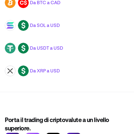
Da BTC a CAD
BTC
CAD
Da SOL a USD
SOL
USD
Da USDT a USD
USDT
USD
Da XRP a USD
XRP
USD
Porta il trading di criptovalute a un livello
superiore.