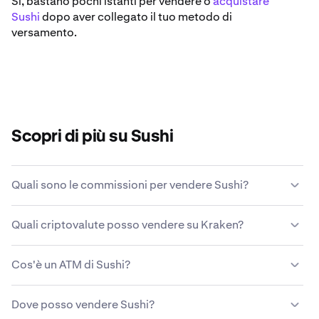
Sì, bastano pochi istanti per vendere o
acquistare
Sushi
dopo aver collegato il tuo metodo di
versamento.
Scopri di più su Sushi
Quali sono le commissioni per vendere Sushi?
Kraken offre una struttura di commissioni competitiva
Quali criptovalute posso vendere su Kraken?
basata su condizioni di mercato, metodo di pagamento,
tipo di asset e dimensioni della transazione.
Scopri di più
Kraken ti permette di acquistare e vendere facilmente
sulla struttura di commissioni di Kraken
.
Cos'è un ATM di Sushi?
oltre 200 criptovalute, tra cui Sushi.
Un ATM di Sushi, o sportello automatico per
Dove posso vendere Sushi?
criptovalute, è un chiosco self-service che permette ai