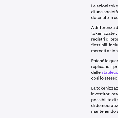
Le azioni toke
di una società
detenute in c
A differenza d
tokenizzate v
registri di pr
flessibili, inc
mercati azion
Poiché la quan
replicano il p
delle
stableco
così lo stesso
La tokenizzazi
investitori ot
possibilità di
di democratizz
mantenendo al