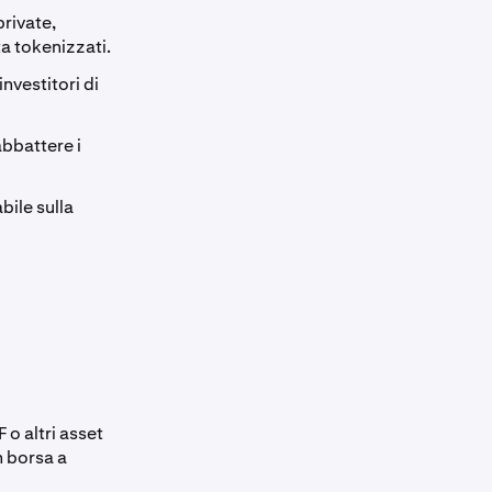
private,
ta tokenizzati.
nvestitori di
abbattere i
bile sulla
 o altri asset
n borsa a