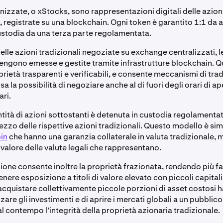
nizzate, o xStocks, sono rappresentazioni digitali delle azioni
, registrate su una blockchain. Ogni token è garantito 1:1 da az
ustodia da una terza parte regolamentata.
elle azioni tradizionali negoziate su exchange centralizzati, l
engono emesse e gestite tramite infrastrutture blockchain. Q
oprietà trasparenti e verificabili, e consente meccanismi di tra
lusa la possibilità di negoziare anche al di fuori degli orari di a
ari.
tità di azioni sottostanti è detenuta in custodia regolamentat
rezzo delle rispettive azioni tradizionali. Questo modello è sim
in
che hanno una garanzia collaterale in valuta tradizionale
 valore delle valute legali che rappresentano.
one consente inoltre la proprietà frazionata, rendendo più fac
tenere esposizione a titoli di valore elevato con piccoli capital
 acquistare collettivamente piccole porzioni di asset costosi h
are gli investimenti e di aprire i mercati globali a un pubblic
 contempo l’integrità della proprietà azionaria tradizionale.