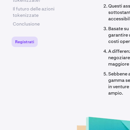
tokenizzate?
Questi ass
Il futuro delle azioni
sottostant
tokenizzate
accessibil
Conclusione
Basate su 
garantire 
costi oper
Registrati
A differen
negoziare 
maggiore f
Sebbene az
gamma semp
in venture
ampio.