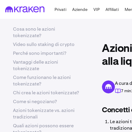
Privati
Aziende
VIP
Affiliati
Mer
Cosa sono le azioni
tokenizzate?
Video sullo staking di crypto
Azioni
Perché sono importanti?
alla li
Vantaggi delle azioni
tokenizzate
Come funzionano le azioni
A cura 
tokenizzate?
7 min
Chi crea le azioni tokenizzate?
Come si negoziano?
Concetti 
Azioni tokenizzate vs. azioni
tradizionali
Le azioni 
Quali azioni possono essere
tradiziona