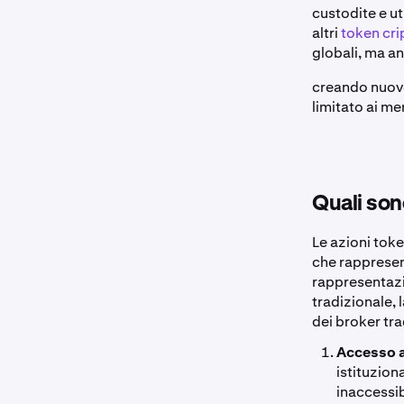
custodite e ut
altri
token cri
globali, ma an
creando nuove
limitato ai me
Quali son
Le azioni toke
che rappresen
rappresentazi
tradizionale, 
dei broker tra
Accesso 
istituzion
inaccessibi