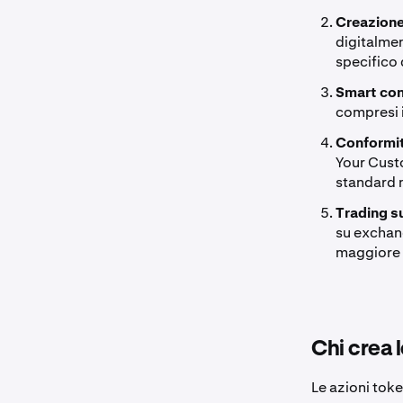
Creazione
digitalmen
specifico 
Smart con
compresi i 
Conformi
Your Custo
standard 
Trading s
su exchang
maggiore l
Chi crea 
Le azioni tok