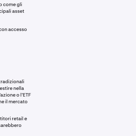
io come gli
cipali asset
i con accesso
tradizionali
stire nella
azione o l’ETF
he il mercato
tori retail e
i sarebbero