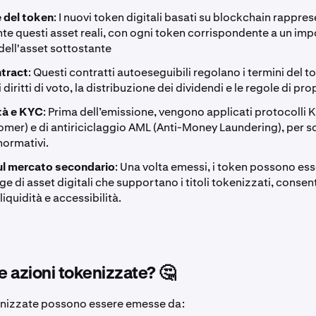
 del token
: I nuovi token digitali basati su blockchain rappre
te questi asset reali, con ogni token corrispondente a un im
dell'asset sottostante
tract
: Questi contratti autoeseguibili regolano i termini del t
diritti di voto, la distribuzione dei dividendi e le regole di pro
tà e KYC
: Prima dell’emissione, vengono applicati protocolli
mer) e di antiriciclaggio AML (Anti-Money Laundering), per so
normativi.
ul mercato secondario
: Una volta emessi, i token possono es
e di asset digitali che supportano i titoli tokenizzati, conse
iquidità e accessibilità.
le azioni tokenizzate? 🤔
enizzate possono essere emesse da: