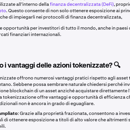
ilizzate all’interno della
finanza decentralizzata (DeFi)
, propr
pto
. Questo consente di non solo ottenere esposizione ai prin
che di impiegarli nei protocolli di finanza decentralizzata,
 opportunità per investitori di tutto il mondo, anche in paes
rcati finanziari internazionali.
o i vantaggi delle azioni tokenizzate? 🔍
nizzate offrono numerosi vantaggi pratici rispetto agli asset 
tano. Sebbene possa sembrare naturale chiedersi perché inve
one blockchain di un asset anziché acquistare direttamente l’
la tokenizzazione offre vantaggi e opportunità di efficienza c
dizionali non è ancora in grado di eguagliare.
ampliato
: Grazie alla proprietà frazionata, consentono a investi
ali di ottenere esposizione a titoli di alto valore che altriment
li.