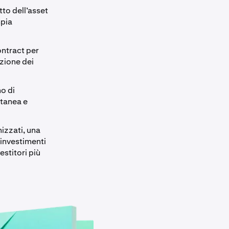
tto dell’asset
mpia
ontract per
zione dei
no di
ntanea e
izzati, una
 investimenti
estitori più