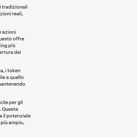
 tradizionali
ioni reali,
e azioni
uesto offre
ding più
pertura dei
a, i token
ile a quello
, mantenendo
ile per gli
i. Questa
a il potenziale
o più ampio,