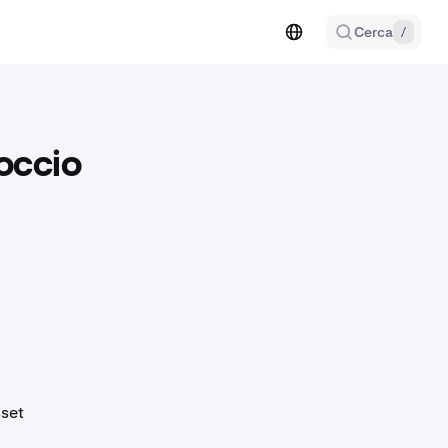
Cerca
/
occio
sset