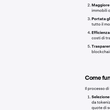
Maggiore 
immobili o
Portata g
tutto il m
Efficienza
costi di t
Trasparen
blockchain
Come funz
Il processo di
Selezione 
da tokeniz
quote di s