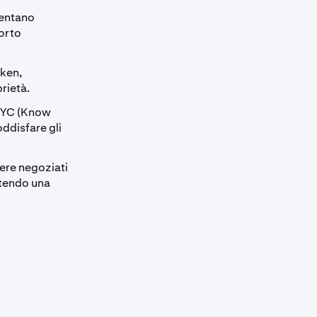
sentano
porto
oken,
prietà.
 KYC (Know
ddisfare gli
sere negoziati
ntendo una