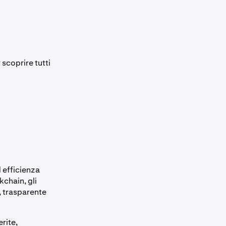
 scoprire tutti
 efficienza
kchain, gli
, trasparente
rite,