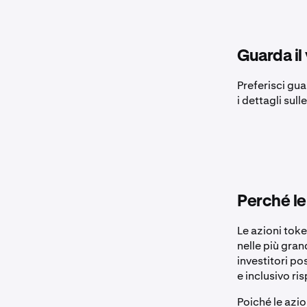
Guarda il
Preferisci gua
i dettagli sul
Perché le
Le azioni tok
nelle più gran
investitori p
e inclusivo ris
Poiché le azio