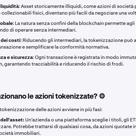
liquidità
: Asset storicamente illiquidi, come azioni di società 
 collezionabili fisici, diventano più facili da negoziare una vol
lobale
: La natura senza confini della blockchain permette agli i
ondo di operare senza intermediari.
 dei costi
: Riducendo gli intermediari, la tokenizzazione può 
ransazione e semplificare la conformità normativa.
za e sicurezza
: Ogni transazione è registrata in modo immuta
, garantendo tracciabilità e riducendo il rischio di frodi.
ionano le azioni tokenizzate? ⚙️
 tokenizzazione delle azioni avviene in più fasi:
dell'asset:
Un’azienda o una piattaforma sceglie i titoli, gli ETF
zare. Potrebbe trattarsi di qualsiasi cosa, da azioni quotate i
ocietà immobiliari.