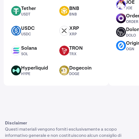
JOE
JOE
Tether
BNB
JOE
USDT
BNB
USDT
BNB
Order
ORDER
ORDER
USDC
XRP
Dolo
USDC
XRP
DOLO
USDC
XRP
DOLO
Origi
OGN
Solana
TRON
OGN
SOL
TRX
SOL
TRX
Hyperliquid
Dogecoin
HYPE
DOGE
HYPE
DOGE
Disclaimer
Questi materiali vengono forniti esclusivamente a scopo
informativo generale e non costituiscono alcun consiglio di