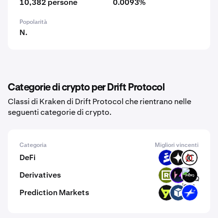
10,382 persone
0.0093%
Popolarità
N.
Categorie di crypto per Drift Protocol
Classi di Kraken di Drift Protocol che rientrano nelle
seguenti categorie di crypto.
Categoria
Migliori vincenti
DeFi
PROS
GIZA
JOCX
Derivatives
RWAX
ZEX
PARQ
Prediction Markets
TRUU
TRUE
BETTER