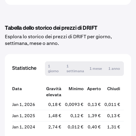
Tabella dello storico dei prezzi di DRIFT
Esplora lo storico dei prezzi di DRIFT per giorno,
settimana, mese o anno.
1
1
Statistiche
1 mese
1 anno
giorno
settimana
Data
Gravità
Minimo
Aperto
Chiudi
elevata
Varia
Jan 1, 2026
0,18 €
0,0093 €
0,13 €
0,011 €
-91
Jan 1, 2025
1,48 €
0,12 €
1,39 €
0,13 €
-90
Jan 1, 2024
2,74 €
0,012 €
0,40 €
1,31 €
+228