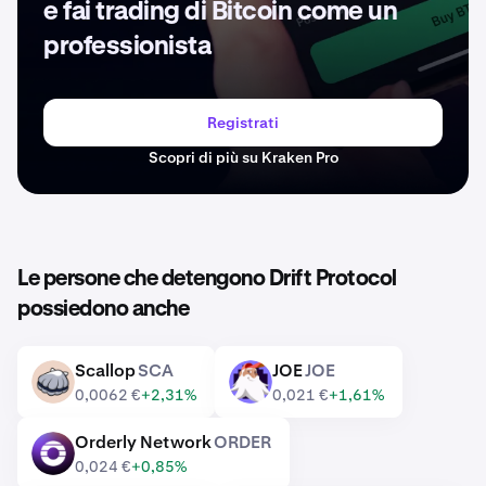
e fai trading di Bitcoin come un
professionista
Registrati
Scopri di più su Kraken Pro
Le persone che detengono Drift Protocol
possiedono anche
Scallop
SCA
JOE
JOE
SCA
JOE
0,0062 €
+2,31%
0,021 €
+1,61%
Orderly Network
ORDER
ORDER
0,024 €
+0,85%