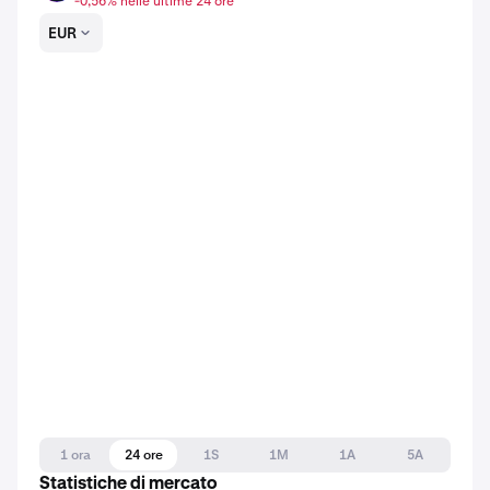
-0,56% nelle ultime 24 ore
EUR
1 ora
24 ore
1S
1M
1A
5A
Statistiche di mercato