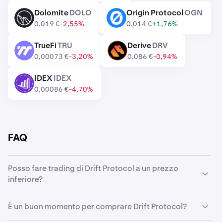
Dolomite
DOLO
Origin Protocol
OGN
DOLO
OGN
0,019 €
-2,55%
0,014 €
+1,76%
TrueFi
TRU
Derive
DRV
TRU
DRV
0,00073 €
-3,20%
0,086 €
-0,94%
IDEX
IDEX
IDEX
0,00086 €
-4,70%
FAQ
Posso fare trading di Drift Protocol a un prezzo
inferiore?
Sì, puoi utilizzare Ordini personalizzati su Kraken per
È un buon momento per comprare Drift Protocol?
acquistare automaticamente Drift Protocol quando è
disponibile a un prezzo inferiore.