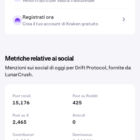
Vendi crypto per valuta tradizionale
Registrati ora
Crea il tuo account di Kraken gratuito
Metriche relative ai social
Menzioni sui social di oggi per Drift Protocol, fornite da
LunarCrush.
Post totali
Post su Reddit
15,176
425
Post su X
Articoli
2,465
0
Contributori
Dominanza