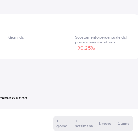
Giorni da
Scostamento percentuale dal
prezzo massimo storico
-90,25%
 mese o anno.
1
1
1 mese
1 anno
giorno
settimana