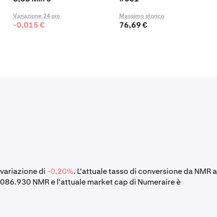
Variazione 24 ore
Massimo storico
-0,015 €
76,69 €
 variazione di
-0,20%
. L'attuale tasso di conversione da NMR a
7.086.930 NMR e l'attuale market cap di Numeraire è