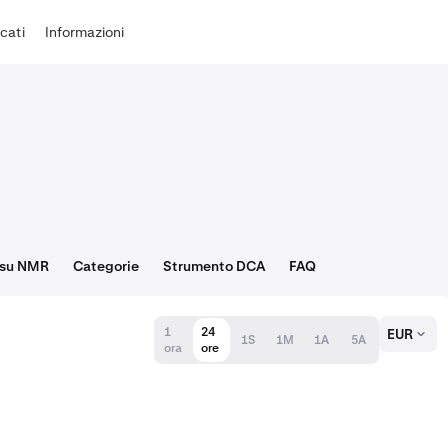
cati
Informazioni
 su NMR
Categorie
Strumento DCA
FAQ
1
24
EUR
1S
1M
1A
5A
ora
ore