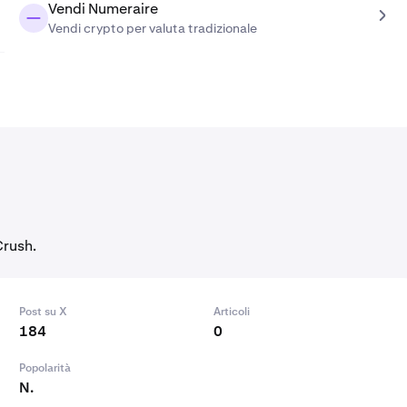
Vendi Numeraire
Vendi crypto per valuta tradizionale
Crush.
Post su X
Articoli
184
0
Popolarità
N.