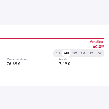
Venditori
60,0%
1H
24H
1W
1M
1Y
5Y
Massimo storico
Aperto
76,69 €
7,49 €