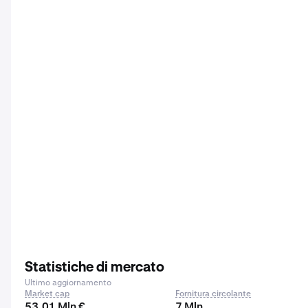
Statistiche di mercato
Ultimo aggiornamento
Market cap
Fornitura circolante
53,01 Mln €
7 Mln