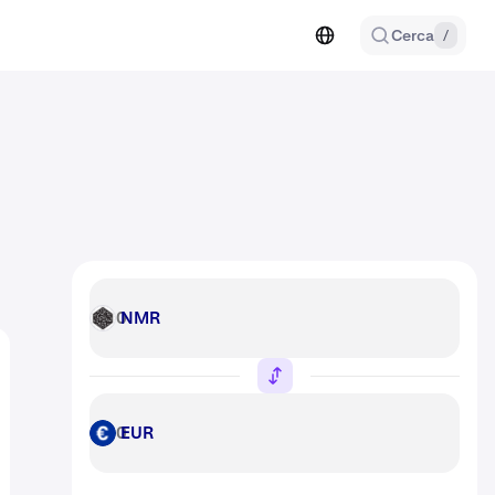
Cerca
/
NMR
NMR
EUR
EUR