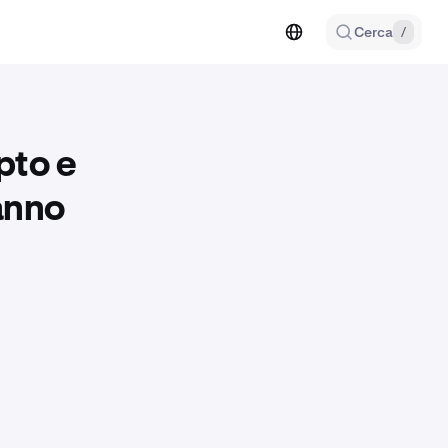
Cerca
/
ypto e
ranno