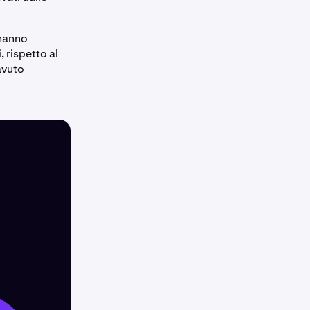
 hanno
 rispetto al
avuto