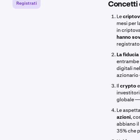
Registrati
Concetti 
Le
criptov
mesi per l
in criptova
hanno sov
registrato
La fiducia
entrambe l
digitali n
azionario 
Il
crypto
e
investitor
globale — 
Le aspetta
azioni
, co
abbiano il
35% che pr