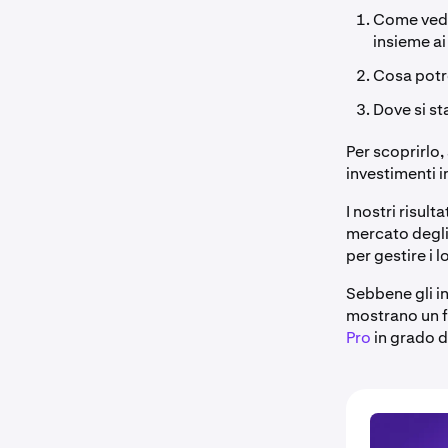
Come vedon
insieme ai
Cosa potre
Dove si s
Per scoprirlo,
investimenti i
I nostri risul
mercato degli
per gestire i l
Sebbene gli in
mostrano un f
Pro
in grado di