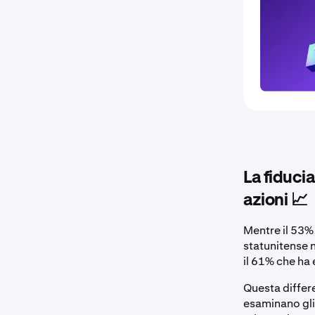
La fiduci
azioni 📈
Mentre il 53% 
statunitense n
il 61% che ha 
Questa differ
esaminano gli 