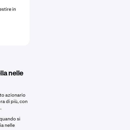
stire in
la nelle
ato azionario
ra di più, con
.
 quando si
ia nelle