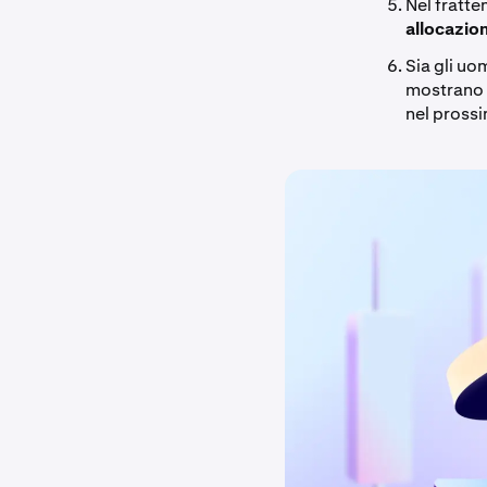
Nel fratte
allocazion
Sia gli uo
mostran
nel pross