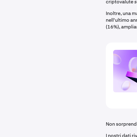
criptovalute
s
Inoltre, una m
nell'ultimo an
(16%), amplian
Non sorprende 
I nostri dati 