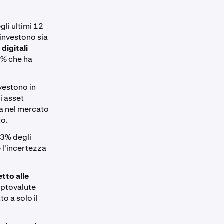
gli ultimi 12
 investono sia
 digitali
31% che ha
vestono in
i asset
ia nel mercato
to.
 33% degli
e l'incertezza
tto alle
riptovalute
o a solo il