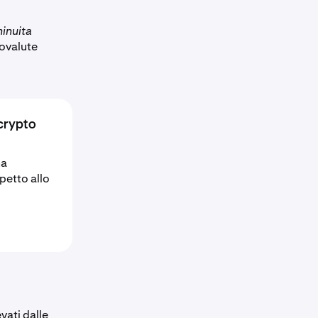
inuita
tovalute
 crypto
na
petto allo
vati dalle