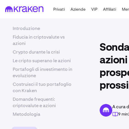
Privati
Aziende
VIP
Affiliati
Mer
Introduzione
Fiducia in criptovalute vs
azioni
Sondag
Crypto durante la crisi
azioni
Le cripto superano le azioni
Portafogli di investimento in
prospe
evoluzione
prossi
Costruisci il tuo portafoglio
con Kraken
Domande frequenti:
criptovalute e azioni
A cura 
Metodologia
9 min