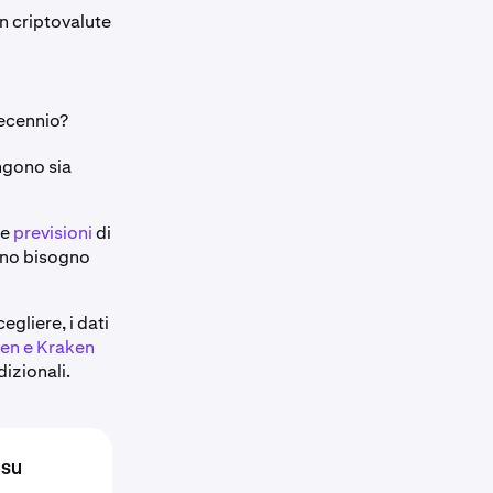
n criptovalute
decennio?
ngono sia
le
previsioni
di
nno bisogno
gliere, i dati
en e Kraken
dizionali.
 su