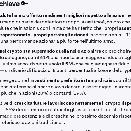
chiave 🔑
alute hanno offerto rendimenti migliori rispetto alle azioni
ne
a maggior parte dei detentori di doppi asset (cioè, coloro che
lute che in azioni), con il 42% che ha riferito che i propri
asset
raperformato i propri portafogli azionari
, rispetto a solo il 
 una performance azionaria più forte nell'ultimo anno.
 nel crypto sta superando quella nelle azioni
tra coloro che in
e categorie, con il 61% che riporta una maggiore fiducia negl
ell'ultimo anno, rispetto a solo il 53% che ha guadagnato fiduc
— un divario di fiducia di 8 punti percentuali a favore del cryp
merge come l'
investimento preferito in tempi di crisi
, con il
i che preferisce allocare nuovo denaro in asset digitali durant
più che in azioni (20%) o contanti (19%).
tive di
crescita future favoriscono nettamente il crypto rispe
n il 65% dei detentori di entrambi gli asset che ritiene che le c
 maggiore potenziale di crescita nel prossimo decennio rispett
eferisce le azioni tradizionali.