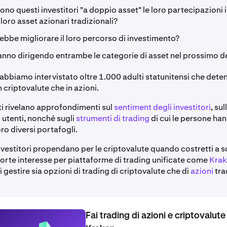
o questi investitori "a doppio asset" le loro partecipazioni i
 loro asset azionari tradizionali?
bbe migliorare il loro percorso di investimento?
tanno dirigendo entrambe le categorie di asset nel prossimo 
 abbiamo intervistato oltre 1.000 adulti statunitensi che dete
n criptovalute che in azioni.
tati rivelano approfondimenti sul
sentiment degli investitori
, sul
 utenti, nonché sugli
strumenti di trading
di cui le persone ha
oro diversi portafogli.
vestitori propendano per le criptovalute quando costretti a sce
orte interesse per piattaforme di trading unificate come
Krak
 gestire sia opzioni di trading di criptovalute che di
azioni
tra
Fai trading di azioni e criptovalute