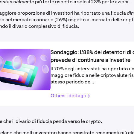
ostanzialmente
più forte rispetto a solo il 23% per le azioni.
aggiore proporzione di investitori ha riportato una fiducia
dim
no nel mercato azionario (26%) rispetto al mercato delle crip
do il divario complessivo di fiducia.
Sondaggio: L'88% dei detentori di
prevede di continuare a investire
Il 70% degli intervistati ha riportato u
maggiore fiducia nelle criptovalute ris
stesso periodo de...
Ottieni i dettagli
che il divario di fiducia penda verso le crypto.
rivelano che molti investitori hanno registrato rendimenti più ele